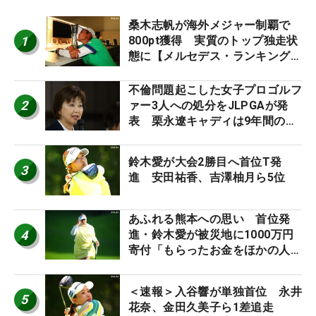
桑木志帆が海外メジャー制覇で
1
800pt獲得 実質のトップ独走状
態に【メルセデス・ランキング番
外編】
不倫問題起こした女子プロゴルフ
2
ァー3人への処分をJLPGAが発
表 栗永遼キャディは9年間の立
ち入り禁止
鈴木愛が大会2勝目へ首位T発
3
進 安田祐香、吉澤柚月ら5位
あふれる熊本への思い 首位発
4
進・鈴木愛が被災地に1000万円
寄付「もらったお金をほかの人
に」
＜速報＞入谷響が単独首位 永井
5
花奈、金田久美子ら1差追走