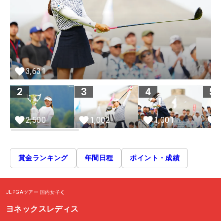
3,631
2
3
4
5
2,500
1,002
1,001
賞金ランキング
年間日程
ポイント・成績
JLPGAツアー
国内女子
ヨネックスレディス