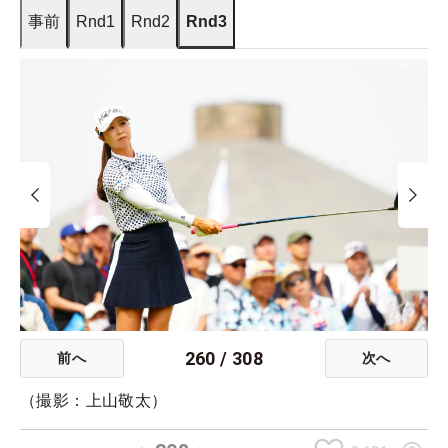
事前
Rnd1
Rnd2
Rnd3
260
/
308
前へ
次へ
（撮影：上山敬太）