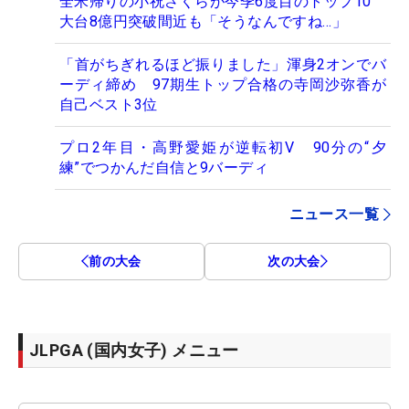
全米帰りの小祝さくらが今季6度目のトップ10
大台8億円突破間近も「そうなんですね…」
「首がちぎれるほど振りました」渾身2オンでバ
ーディ締め 97期生トップ合格の寺岡沙弥香が
自己ベスト3位
プロ2年目・高野愛姫が逆転初V 90分の“夕
練”でつかんだ自信と9バーディ
ニュース一覧
前の大会
次の大会
JLPGA (国内女子) メニュー