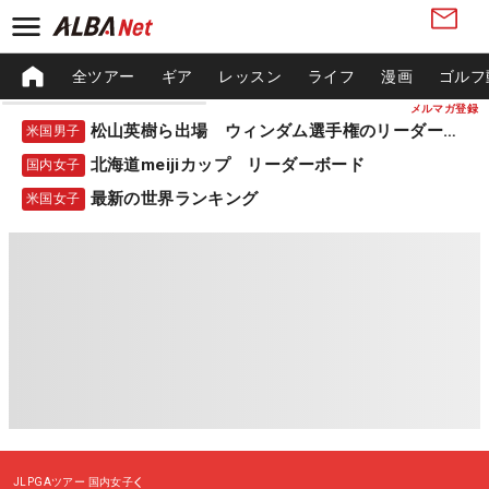
全ツアー
ギア
レッスン
ライフ
漫画
ゴルフ
メルマガ登録
松山英樹ら出場 ウィンダム選手権のリーダーボード
米国男子
北海道meijiカップ リーダーボード
国内女子
最新の世界ランキング
米国女子
JLPGAツアー
国内女子