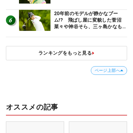
20年前のモデルが静かなブー
6
ム!? 飛ばし屋に変貌した菅沼
菜々や神谷そら、三ヶ島かなも使
う“名器”が人気な理由【ツアープ
ロたちの“飛ばしギア”】
ランキングをもっと見る
ページ上部へ
オススメの記事