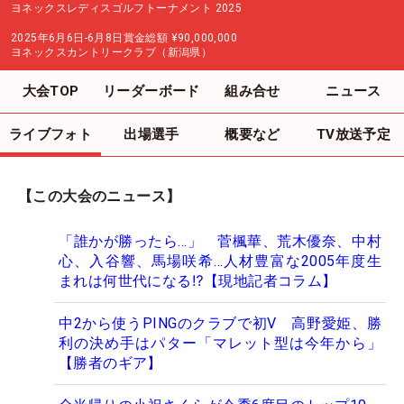
ヨネックスレディスゴルフトーナメント 2025
2025年6月6日-6月8日
賞金総額
¥90,000,000
ヨネックスカントリークラブ（新潟県）
大会TOP
リーダーボード
組み合せ
ニュース
ライブフォト
出場選手
概要など
TV放送予定
【この大会のニュース】
「誰かが勝ったら…」 菅楓華、荒木優奈、中村
心、入谷響、馬場咲希…人材豊富な2005年度生
まれは何世代になる⁉【現地記者コラム】
中2から使うPINGのクラブで初V 高野愛姫、勝
利の決め手はパター「マレット型は今年から」
【勝者のギア】