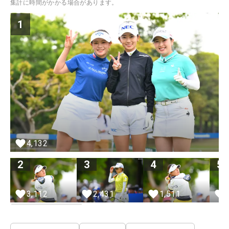
集計に時間がかかる場合があります。
1
4,132
2
3
4
5
1,511
3,112
2,431