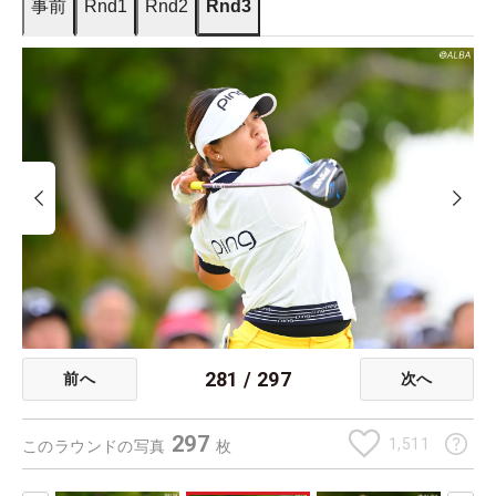
事前
Rnd1
Rnd2
Rnd3
281
/
297
前へ
次へ
297
1,511
このラウンドの写真
枚