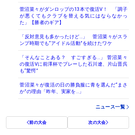
菅沼菜々がダンロップの13本で復活V！ 「調子
が悪くてもクラブを替える気にはならなかっ
た」【勝者のギア】
「反対意見も多かったけど…」 菅沼菜々がスラ
ンプ時期でも“アイドル活動”を続けたワケ
「そんなことある？ すごすぎる…」 菅沼菜々
の復活Vに前澤杯でプレーした石川遼、片山晋呉
も“驚愕”
菅沼菜々が復活の日の勝負服に青を選んだ“まさ
か”の理由「昨年、実家を…」
ニュース一覧
前の大会
次の大会