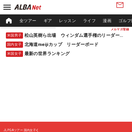
全ツアー
ギア
レッスン
ライフ
漫画
ゴルフ
メルマガ登録
松山英樹ら出場 ウィンダム選手権のリーダーボード
米国男子
北海道meijiカップ リーダーボード
国内女子
最新の世界ランキング
米国女子
JLPGAツアー
国内女子