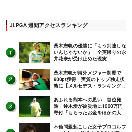
JLPGA 週間アクセスランキング
桑木志帆の優勝に「もう到達しな
1
いんじゃないか」 全英帰りの永
井花奈が受け止めた現実
桑木志帆が海外メジャー制覇で
2
800pt獲得 実質のトップ独走状
態に【メルセデス・ランキング番
外編】
あふれる熊本への思い 首位発
3
進・鈴木愛が被災地に1000万円
寄付「もらったお金をほかの人
に」
不倫問題起こした女子プロゴルフ