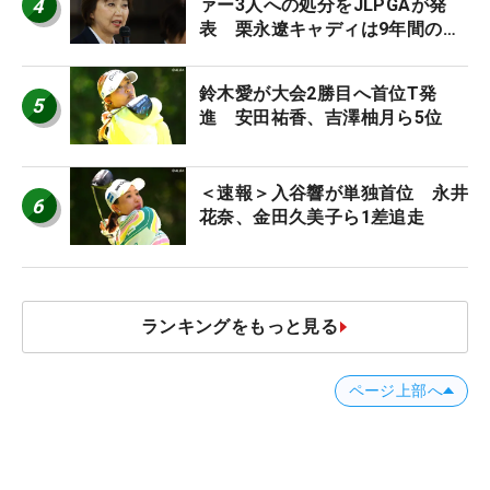
4
ァー3人への処分をJLPGAが発
表 栗永遼キャディは9年間の立
ち入り禁止
鈴木愛が大会2勝目へ首位T発
5
進 安田祐香、吉澤柚月ら5位
＜速報＞入谷響が単独首位 永井
6
花奈、金田久美子ら1差追走
ランキングをもっと見る
ページ上部へ