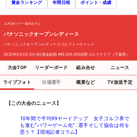
賞金ランキング
年間日程
ポイント・成績
JLPGAツアー
国内女子
パナソニックオープンレディース
パナソニックオープンレディースゴルフトーナメント
2025年5月2日-5月4日
賞金総額
¥80,000,000
浜野ゴルフクラブ（千葉県）
大会TOP
リーダーボード
組み合せ
ニュース
ライブフォト
出場選手
概要など
TV放送予定
【この大会のニュース】
10年間で平均99ヤードアップ 女子ゴルフ界で
も進む“パワーゲーム化”…選手そして協会は何を
思う？【現地記者コラム】