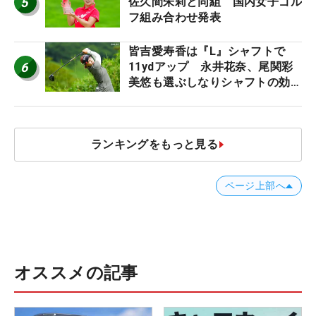
5
佐久間朱莉と同組 国内女子ゴル
フ組み合わせ発表
皆吉愛寿香は『L』シャフトで
6
11ydアップ 永井花奈、尾関彩
美悠も選ぶしなりシャフトの効果
【ツアープロたちの“飛ばしギ
ア”】
ランキングをもっと見る
ページ上部へ
オススメの記事