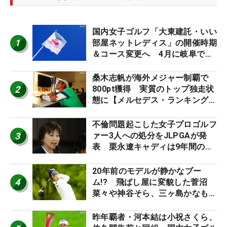
国内女子ゴルフ「大東建託・いい
1
部屋ネットレディス」の開催時期
＆コース変更へ 4月に岐阜で開
催
桑木志帆が海外メジャー制覇で
2
800pt獲得 実質のトップ独走状
態に【メルセデス・ランキング番
外編】
不倫問題起こした女子プロゴルフ
3
ァー3人への処分をJLPGAが発
表 栗永遼キャディは9年間の立
ち入り禁止
20年前のモデルが静かなブー
4
ム!? 飛ばし屋に変貌した菅沼
菜々や神谷そら、三ヶ島かなも使
う“名器”が人気な理由【ツアープ
ロたちの“飛ばしギア”】
昨年覇者・河本結は小祝さくら、