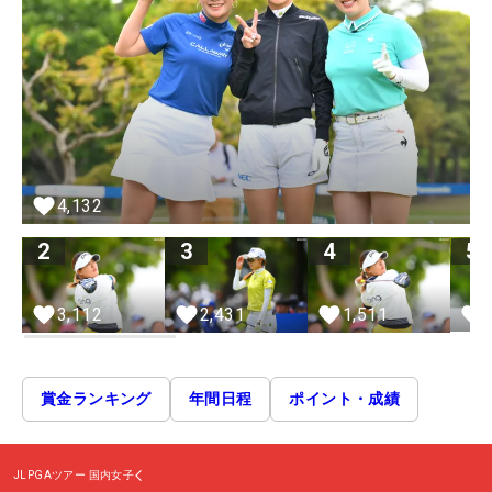
4,132
2
3
4
5
3,112
2,431
1,511
賞金ランキング
年間日程
ポイント・成績
JLPGAツアー
国内女子