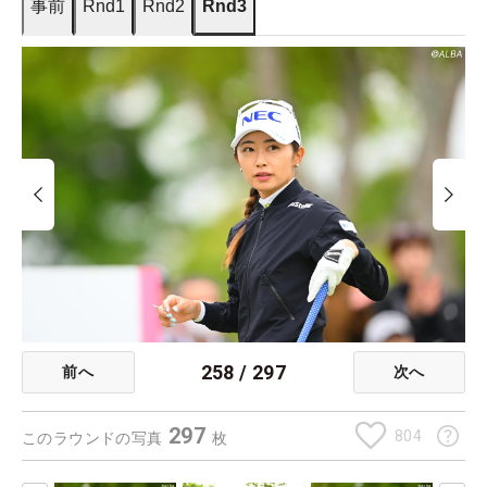
事前
Rnd1
Rnd2
Rnd3
258
/
297
前へ
次へ
297
804
このラウンドの写真
枚