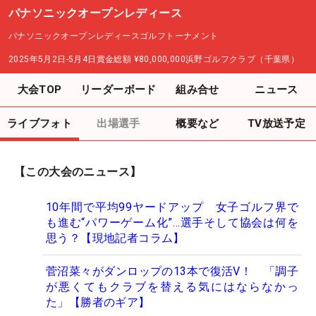
パナソニックオープンレディース
パナソニックオープンレディースゴルフトーナメント
2025年5月2日-5月4日
賞金総額
¥80,000,000
浜野ゴルフクラブ（千葉県）
大会TOP
リーダーボード
組み合せ
ニュース
ライブフォト
出場選手
概要など
TV放送予定
【この大会のニュース】
10年間で平均99ヤードアップ 女子ゴルフ界で
も進む“パワーゲーム化”…選手そして協会は何を
思う？【現地記者コラム】
菅沼菜々がダンロップの13本で復活V！ 「調子
が悪くてもクラブを替える気にはならなかっ
た」【勝者のギア】