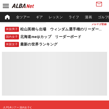
全ツアー
ギア
レッスン
ライフ
漫画
ゴルフ
メルマガ登録
松山英樹ら出場 ウィンダム選手権のリーダーボード
米国男子
北海道meijiカップ リーダーボード
国内女子
最新の世界ランキング
米国女子
JLPGAツアー
国内女子