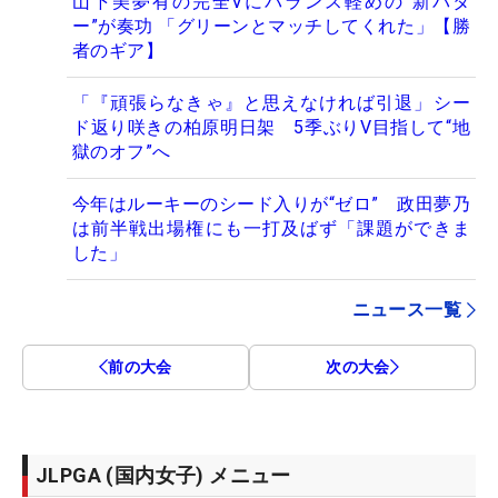
山下美夢有の完全Vにバランス軽めの“新パタ
ー”が奏功 「グリーンとマッチしてくれた」【勝
者のギア】
「『頑張らなきゃ』と思えなければ引退」シー
ド返り咲きの柏原明日架 5季ぶりV目指して“地
獄のオフ”へ
今年はルーキーのシード入りが“ゼロ” 政田夢乃
は前半戦出場権にも一打及ばず「課題ができま
した」
ニュース一覧
前の大会
次の大会
JLPGA (国内女子) メニュー