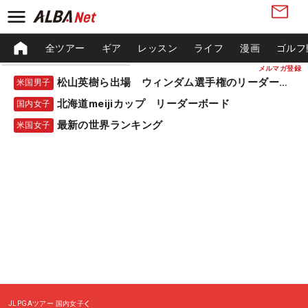
全ツアー
ギア
レッスン
ライフ
漫画
ゴルフ
メルマガ登録
松山英樹ら出場 ウィンダム選手権のリーダーボード
米国男子
北海道meijiカップ リーダーボード
国内女子
最新の世界ランキング
米国女子
JLPGAツアー
国内女子