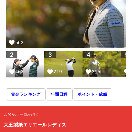
562
2
3
4
5
463
219
216
賞金ランキング
年間日程
ポイント・成績
JLPGAツアー
国内女子
大王製紙エリエールレディス