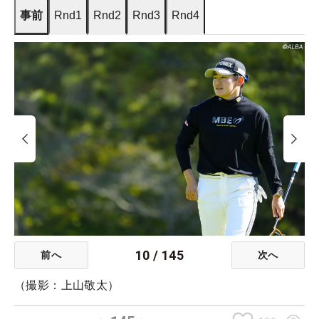
事前
Rnd1
Rnd2
Rnd3
Rnd4
10
/
145
前へ
次へ
（撮影：上山敬太）