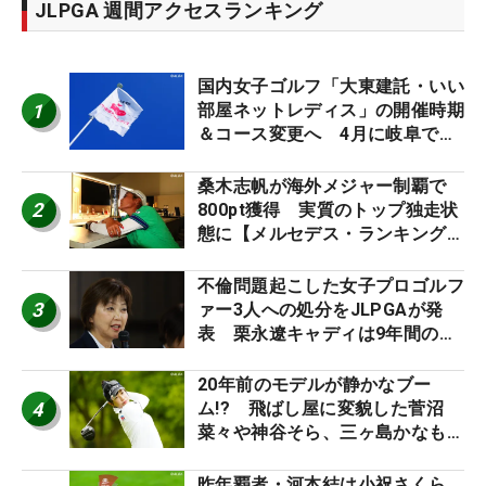
JLPGA 週間アクセスランキング
国内女子ゴルフ「大東建託・いい
1
部屋ネットレディス」の開催時期
＆コース変更へ 4月に岐阜で開
催
桑木志帆が海外メジャー制覇で
2
800pt獲得 実質のトップ独走状
態に【メルセデス・ランキング番
外編】
不倫問題起こした女子プロゴルフ
3
ァー3人への処分をJLPGAが発
表 栗永遼キャディは9年間の立
ち入り禁止
20年前のモデルが静かなブー
4
ム!? 飛ばし屋に変貌した菅沼
菜々や神谷そら、三ヶ島かなも使
う“名器”が人気な理由【ツアープ
ロたちの“飛ばしギア”】
昨年覇者・河本結は小祝さくら、