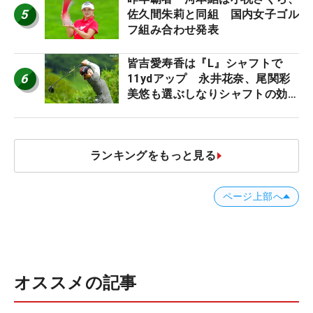
5
佐久間朱莉と同組 国内女子ゴル
フ組み合わせ発表
皆吉愛寿香は『L』シャフトで
6
11ydアップ 永井花奈、尾関彩
美悠も選ぶしなりシャフトの効果
【ツアープロたちの“飛ばしギ
ア”】
ランキングをもっと見る
ページ上部へ
オススメの記事