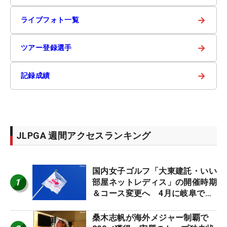
→
ライブフォト一覧
→
ツアー登録選手
→
記録成績
JLPGA 週間アクセスランキング
国内女子ゴルフ「大東建託・いい
1
部屋ネットレディス」の開催時期
＆コース変更へ 4月に岐阜で開
催
桑木志帆が海外メジャー制覇で