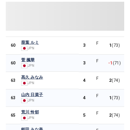
葭葉 ルミ
F
3
1
60
(73)
JPN
菅 楓華
F
3
-1
60
(71)
JPN
髙久 みなみ
F
4
2
63
(74)
JPN
山内 日菜子
F
4
1
63
(73)
JPN
荒川 怜郁
F
5
2
65
(74)
JPN
蛭田 みな美