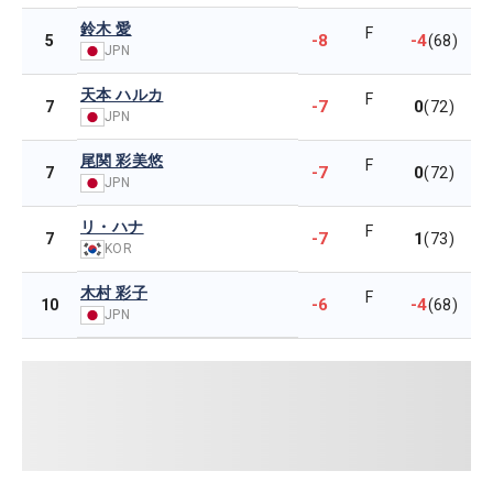
鈴木 愛
F
-8
-4
5
(68)
JPN
天本 ハルカ
F
-7
0
7
(72)
JPN
尾関 彩美悠
F
-7
0
7
(72)
JPN
リ・ハナ
F
-7
1
7
(73)
KOR
木村 彩子
F
-6
-4
10
(68)
JPN