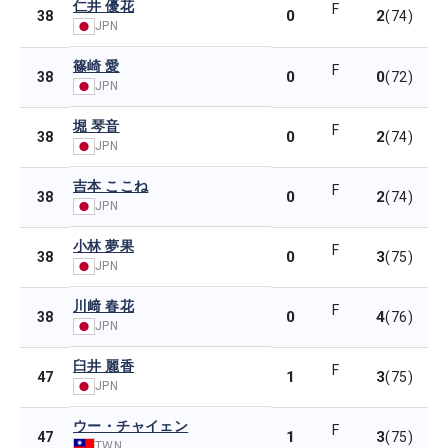
仁井 優花
F
0
2
38
(74)
JPN
篠崎 愛
F
0
0
38
(72)
JPN
堀 琴音
F
0
2
38
(74)
JPN
吉本 ここね
F
0
2
38
(74)
JPN
小林 夢果
F
0
3
38
(75)
JPN
川﨑 春花
F
0
4
38
(76)
JPN
臼井 麗香
F
1
3
47
(75)
JPN
ウー・チャイェン
F
1
3
47
(75)
TWN