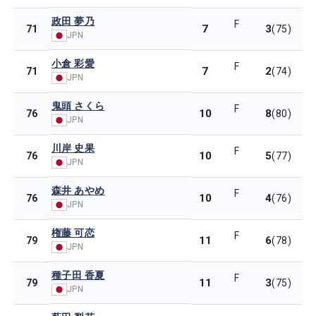
政田 夢乃
F
7
3
71
(75)
JPN
小倉 彩愛
F
7
2
71
(74)
JPN
鬼頭 さくら
F
10
8
76
(80)
JPN
川岸 史果
F
10
5
76
(77)
JPN
森井 あやめ
F
10
4
76
(76)
JPN
権藤 可恋
F
11
6
79
(78)
JPN
種子田 香夏
F
11
3
79
(75)
JPN