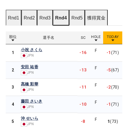
Rnd1
Rnd2
Rnd3
Rnd4
Rnd5
獲得賞金
順位
HOLE
TODAY
選手名
SC
小祝 さくら
F
-16
-1
1
(71)
JPN
安田 祐香
F
-13
-5
2
(67)
JPN
髙橋 彩華
F
-11
-2
3
(70)
JPN
藤田 さいき
F
-10
-1
4
(71)
JPN
沖 せいら
F
-8
1
5
(73)
JPN