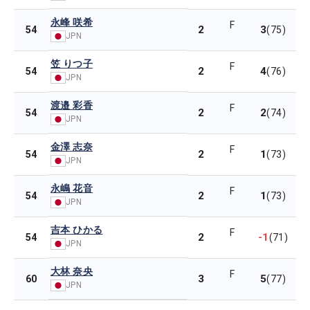
永峰 咲希
F
2
3
54
(75)
JPN
笠 りつ子
F
2
4
54
(76)
JPN
渡邉 彩香
F
2
2
54
(74)
JPN
金澤 志奈
F
2
1
54
(73)
JPN
永嶋 花音
F
2
1
54
(73)
JPN
吉本 ひかる
F
2
-1
54
(71)
JPN
大林 奈央
F
3
5
60
(77)
JPN