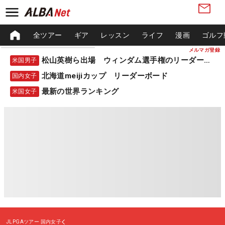
全ツアー
ギア
レッスン
ライフ
漫画
ゴルフ
メルマガ登録
松山英樹ら出場 ウィンダム選手権のリーダーボード
米国男子
北海道meijiカップ リーダーボード
国内女子
最新の世界ランキング
米国女子
JLPGAツアー
国内女子