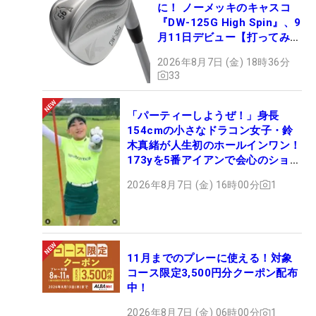
に！ ノーメッキのキャスコ
『DW-125G High Spin』、9
月11日デビュー【打ってみ
た】
2026年8月7日 (金) 18時36分
33
「パーティーしようぜ！」身長
154cmの小さなドラコン女子・鈴
木真緒が人生初のホールインワン！
173yを5番アイアンで会心のショッ
ト
2026年8月7日 (金) 16時00分
1
11月までのプレーに使える！対象
コース限定3,500円分クーポン配布
中！
2026年8月7日 (金) 06時00分
1