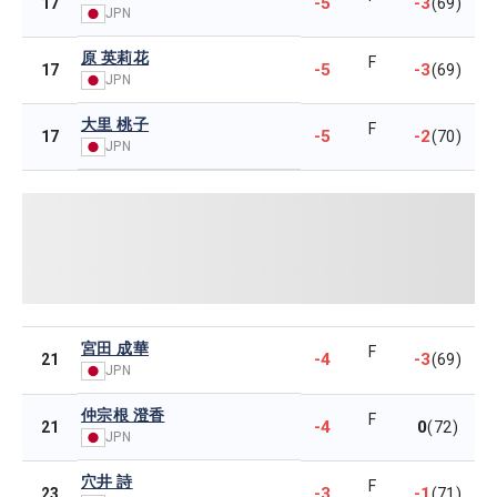
-5
-3
17
(69)
JPN
原 英莉花
F
-5
-3
17
(69)
JPN
大里 桃子
F
-5
-2
17
(70)
JPN
宮田 成華
F
-4
-3
21
(69)
JPN
仲宗根 澄香
F
-4
0
21
(72)
JPN
穴井 詩
F
-3
-1
23
(71)