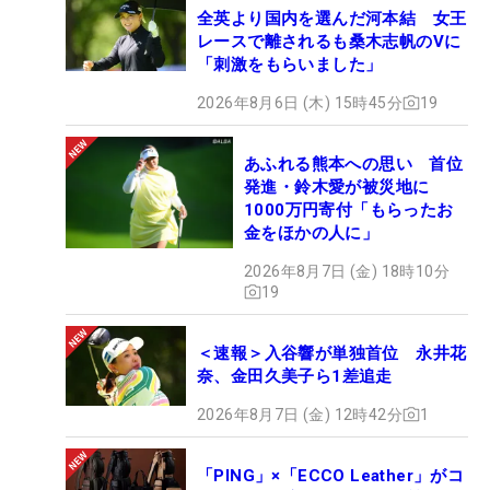
全英より国内を選んだ河本結 女王
レースで離されるも桑木志帆のVに
「刺激をもらいました」
2026年8月6日 (木) 15時45分
19
あふれる熊本への思い 首位
発進・鈴木愛が被災地に
1000万円寄付「もらったお
金をほかの人に」
2026年8月7日 (金) 18時10分
19
＜速報＞入谷響が単独首位 永井花
奈、金田久美子ら1差追走
2026年8月7日 (金) 12時42分
1
「PING」×「ECCO Leather」がコ