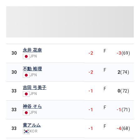
永井 花奈
F
-2
-3
30
(69)
JPN
不動 裕理
F
-2
2
30
(74)
JPN
吉田 弓美子
F
-1
0
33
(72)
JPN
神谷 そら
F
-1
-1
33
(71)
JPN
黄アルム
F
-1
-4
33
(68)
KOR