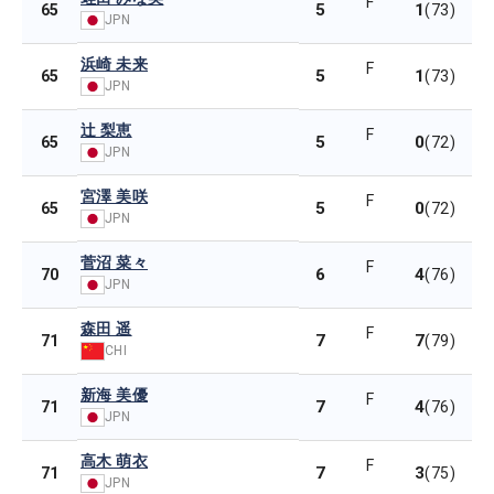
F
5
1
65
(73)
JPN
浜崎 未来
F
5
1
65
(73)
JPN
辻 梨恵
F
5
0
65
(72)
JPN
宮澤 美咲
F
5
0
65
(72)
JPN
菅沼 菜々
F
6
4
70
(76)
JPN
森田 遥
F
7
7
71
(79)
CHI
新海 美優
F
7
4
71
(76)
JPN
高木 萌衣
F
7
3
71
(75)
JPN