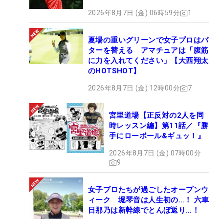
2026年8月7日 (金) 06時59分
1
夏場の重いグリーンで女子プロはパ
ターを替える アマチュアは「腹筋
に力を入れてください」【大西翔太
のHOTSHOT】
2026年8月7日 (金) 12時00分
7
宮里道場【正反対の2人を同
時レッスン編】第11話／『勝
手にローボール&ギュッ！』
2026年8月7日 (金) 07時00分
9
女子プロたちが過ごしたオープンウ
ィーク 堀琴音は人生初の…！ 六車
日那乃は新幹線でとんぼ返り…！