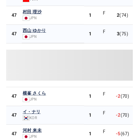
村田 理沙
F
1
2
47
(74)
JPN
西山 ゆかり
F
1
3
47
(75)
JPN
横峯 さくら
F
1
-2
47
(70)
JPN
イ・ナリ
F
1
-2
47
(70)
KOR
河村 来未
F
1
-5
47
(67)
JPN