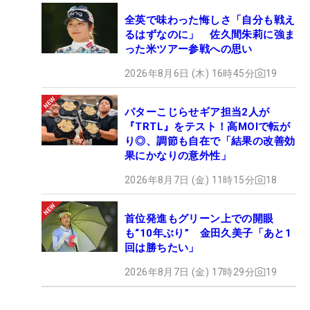
全英で味わった悔しさ「自分も戦え
るはずなのに」 佐久間朱莉に強ま
った米ツアー参戦への思い
2026年8月6日 (木) 16時45分
19
パターこじらせギア担当2人が
『TRTL』をテスト！高MOIで転が
り◎、調節も自在で「結果の改善効
果にかなりの意外性」
2026年8月7日 (金) 11時15分
18
首位発進もグリーン上での開眼
も“10年ぶり” 金田久美子「あと1
回は勝ちたい」
2026年8月7日 (金) 17時29分
19