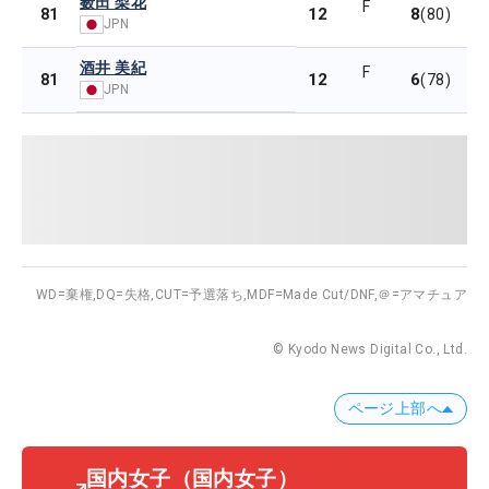
薮田 梨花
F
12
8
81
(80)
JPN
酒井 美紀
F
12
6
81
(78)
JPN
WD=棄権,
DQ=失格,
CUT=予選落ち,
MDF=Made Cut/DNF,
＠=アマチュア
© Kyodo News Digital Co., Ltd.
ページ上部へ
国内女子
（国内女子）