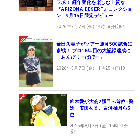
ラボ！ 経年変化を楽しむ上質な
『ARIZONA DESERT』コレクショ
ン、9月15日限定デビュー
2026年8月7日 (金) 14時28分
64
金田久美子がツアー通算500試合に
参戦！ プロ18年目の大記録達成に
「あんびりーばぼー」
2026年8月7日 (金) 11時25分
19
鈴木愛が大会2勝目へ首位T発
進 安田祐香、吉澤柚月ら5
位
2026年8月7日 (金) 16時14分
1