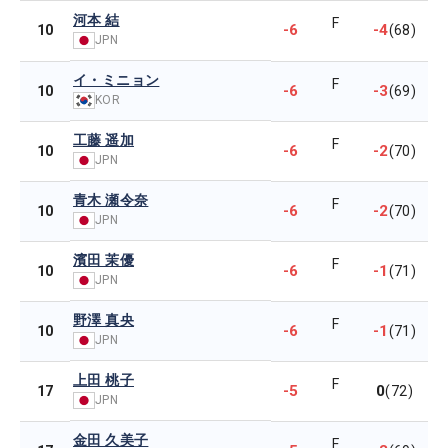
河本 結
F
-6
-4
10
(68)
JPN
イ・ミニョン
F
-6
-3
10
(69)
KOR
工藤 遥加
F
-6
-2
10
(70)
JPN
青木 瀬令奈
F
-6
-2
10
(70)
JPN
濱田 茉優
F
-6
-1
10
(71)
JPN
野澤 真央
F
-6
-1
10
(71)
JPN
上田 桃子
F
-5
0
17
(72)
JPN
金田 久美子
F