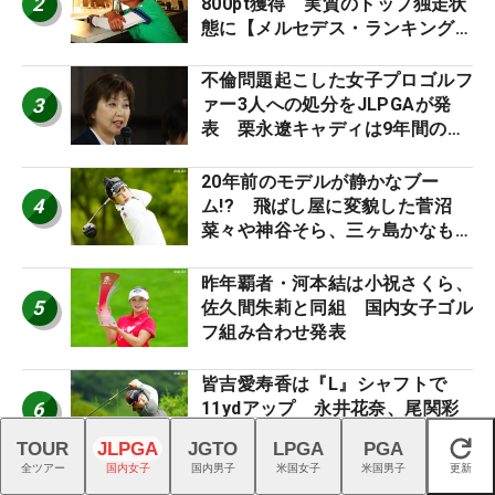
2
800pt獲得 実質のトップ独走状
態に【メルセデス・ランキング番
外編】
不倫問題起こした女子プロゴルフ
3
ァー3人への処分をJLPGAが発
表 栗永遼キャディは9年間の立
ち入り禁止
20年前のモデルが静かなブー
4
ム!? 飛ばし屋に変貌した菅沼
菜々や神谷そら、三ヶ島かなも使
う“名器”が人気な理由【ツアープ
ロたちの“飛ばしギア”】
昨年覇者・河本結は小祝さくら、
5
佐久間朱莉と同組 国内女子ゴル
フ組み合わせ発表
皆吉愛寿香は『L』シャフトで
6
11ydアップ 永井花奈、尾関彩
美悠も選ぶしなりシャフトの効果
TOUR
JLPGA
JGTO
LPGA
PGA
閉じる
【ツアープロたちの“飛ばしギ
全ツアー
国内女子
国内男子
米国女子
米国男子
更新
ア”】