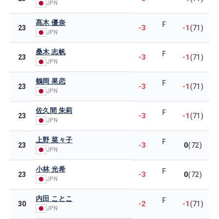
JPN
髙木 優奈
F
-3
-1
23
(71)
JPN
桑木 志帆
F
-3
-1
23
(71)
JPN
鶴岡 果恋
F
-3
-1
23
(71)
JPN
佐久間 朱莉
F
-3
-1
23
(71)
JPN
上野 菜々子
F
-3
0
23
(72)
JPN
小林 光希
F
-3
0
23
(72)
JPN
内田 ことこ
F
-2
-1
30
(71)
JPN