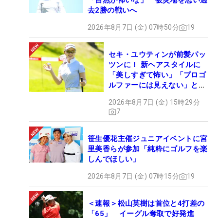
「自然が怖いな」 被災地を思い過
去2勝の戦いへ
2026年8月7日 (金) 07時50分
19
セキ・ユウティンが前髪パッ
ツンに！ 新ヘアスタイルに
「美しすぎて怖い」「プロゴ
ルファーには見えない」とコ
メント殺到
2026年8月7日 (金) 15時29分
7
笹生優花主催ジュニアイベントに宮
里美香らが参加「純粋にゴルフを楽
しんでほしい」
2026年8月7日 (金) 07時15分
19
＜速報＞松山英樹は首位と4打差の
「65」 イーグル奪取で好発進