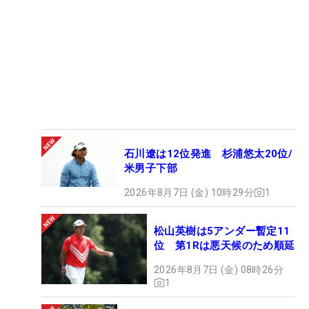
石川遼は12位発進 杉浦悠太20位/
米男子下部
2026年8月7日 (金) 10時29分
1
松山英樹は5アンダー暫定11
位 第1Rは悪天候のため順延
2026年8月7日 (金) 08時26分
1