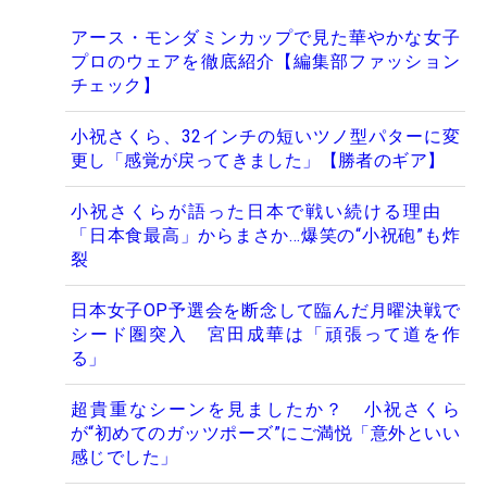
アース・モンダミンカップで見た華やかな女子
プロのウェアを徹底紹介【編集部ファッション
チェック】
小祝さくら、32インチの短いツノ型パターに変
更し「感覚が戻ってきました」【勝者のギア】
小祝さくらが語った日本で戦い続ける理由
「日本食最高」からまさか…爆笑の“小祝砲”も炸
裂
日本女子OP予選会を断念して臨んだ月曜決戦で
シード圏突入 宮田成華は「頑張って道を作
る」
超貴重なシーンを見ましたか？ 小祝さくら
が“初めてのガッツポーズ”にご満悦「意外といい
感じでした」