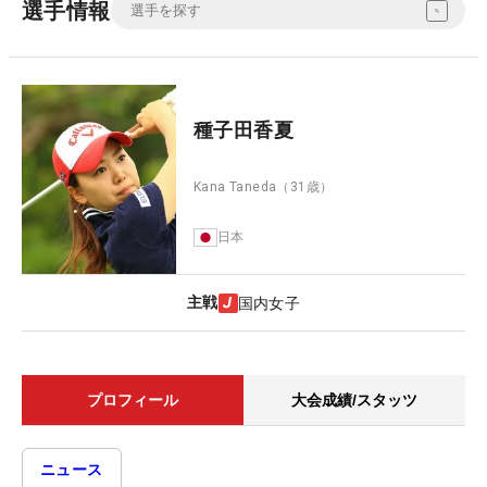
選手情報
種子田香夏
Kana Taneda
（31歳）
日本
主戦
国内女子
プロフィール
大会成績/スタッツ
ニュース