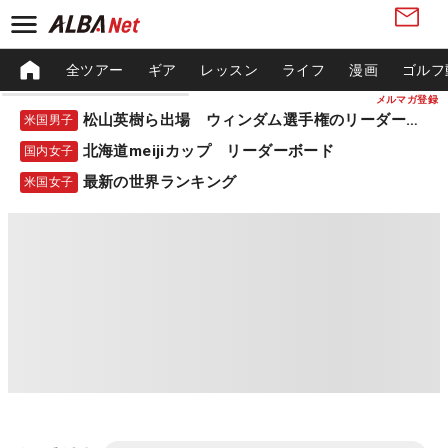
全ツアー
ギア
レッスン
ライフ
漫画
ゴルフ
メルマガ登録
松山英樹ら出場 ウィンダム選手権のリーダーボード
米国男子
北海道meijiカップ リーダーボード
国内女子
最新の世界ランキング
米国女子