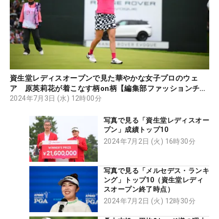
資生堂レディスオープンで見た華やかな女子プロのウェ
ア 原英莉花が着こなす柄on柄【編集部ファッションチェ
ック】
2024年7月3日 (水) 12時00分
写真で見る「資生堂レディスオー
プン」成績トップ10
2024年7月2日 (火) 16時30分
写真で見る「メルセデス・ランキ
ング」トップ10（資生堂レディ
スオープン終了時点）
2024年7月2日 (火) 12時30分