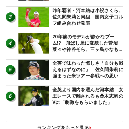
ち入り禁止
昨年覇者・河本結は小祝さくら、
3
佐久間朱莉と同組 国内女子ゴル
フ組み合わせ発表
20年前のモデルが静かなブー
4
ム!? 飛ばし屋に変貌した菅沼
菜々や神谷そら、三ヶ島かなも使
う“名器”が人気な理由【ツアープ
ロたちの“飛ばしギア”】
全英で味わった悔しさ「自分も戦
5
えるはずなのに」 佐久間朱莉に
強まった米ツアー参戦への思い
全英より国内を選んだ河本結 女
6
王レースで離されるも桑木志帆の
Vに「刺激をもらいました」
ランキングをもっと見る