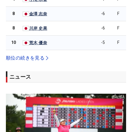
8
-6
F
金澤 志奈
8
-6
F
川岸 史果
10
-5
F
荒木 優奈
順位の続きを見る
ニュース