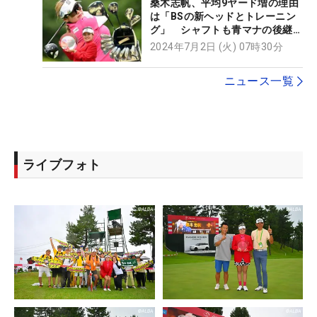
桑木志帆、平均9ヤード増の理由
は「BSの新ヘッドとトレーニン
グ」 シャフトも青マナの後継に
【勝者のギア】
2024年7月2日 (火) 07時30分
ニュース一覧
ライブフォト