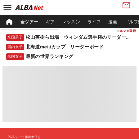
全ツアー
ギア
レッスン
ライフ
漫画
ゴルフ
メルマガ登録
松山英樹ら出場 ウィンダム選手権のリーダーボード
米国男子
北海道meijiカップ リーダーボード
国内女子
最新の世界ランキング
米国女子
JLPGAツアー
国内女子