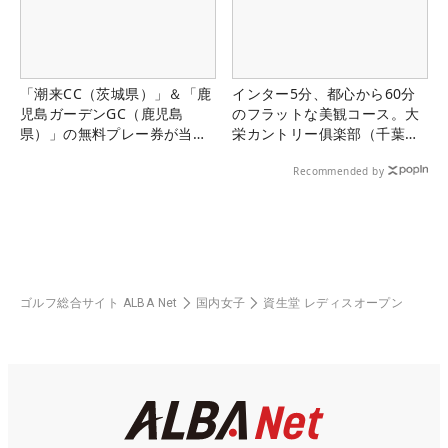
「潮来CC（茨城県）」＆「鹿
インター5分、都心から60分
児島ガーデンGC（鹿児島
のフラットな美観コース。大
県）」の無料プレー券が当た
栄カントリー俱楽部（千葉
る！！
県）
Recommended by
ゴルフ総合サイト ALBA Net
国内女子
資生堂 レディスオープン