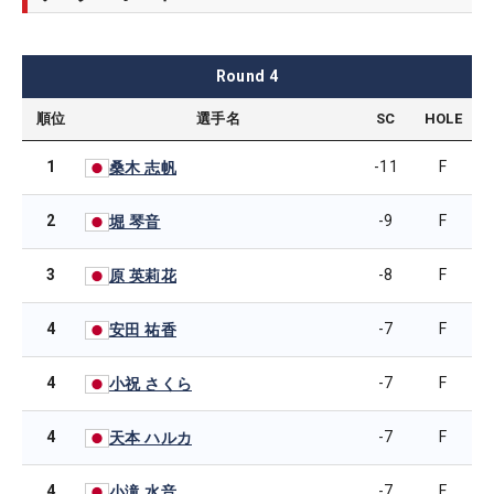
Round
4
順位
選手名
SC
HOLE
1
-11
F
桑木 志帆
2
-9
F
堀 琴音
3
-8
F
原 英莉花
4
-7
F
安田 祐香
4
-7
F
小祝 さくら
4
-7
F
天本 ハルカ
4
-7
F
小滝 水音