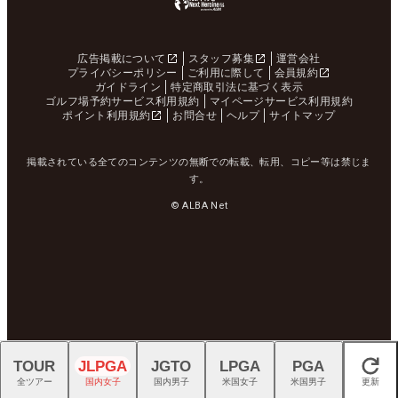
広告掲載について
スタッフ募集
運営会社
プライバシーポリシー
ご利用に際して
会員規約
ガイドライン
特定商取引法に基づく表示
ゴルフ場予約サービス利用規約
マイページサービス利用規約
ポイント利用規約
お問合せ
ヘルプ
サイトマップ
掲載されている全てのコンテンツの無断での転載、転用、コピー等は禁じま
す。
© ALBA Net
TOUR
JLPGA
JGTO
LPGA
PGA
閉じる
全ツアー
国内女子
国内男子
米国女子
米国男子
更新