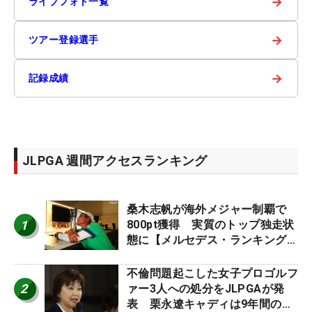
→
ライブフォト一覧
→
ツアー登録選手
→
記録成績
JLPGA 週間アクセスランキング
桑木志帆が海外メジャー制覇で
1
800pt獲得 実質のトップ独走状
態に【メルセデス・ランキング番
外編】
不倫問題起こした女子プロゴルフ
2
ァー3人への処分をJLPGAが発
表 栗永遼キャディは9年間の立