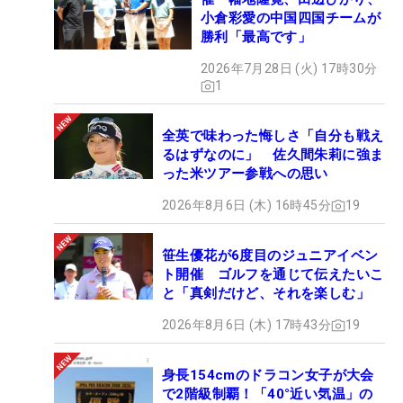
小倉彩愛の中国四国チームが
勝利「最高です」
2026年7月28日 (火) 17時30分
1
全英で味わった悔しさ「自分も戦え
るはずなのに」 佐久間朱莉に強ま
った米ツアー参戦への思い
2026年8月6日 (木) 16時45分
19
笹生優花が6度目のジュニアイベン
ト開催 ゴルフを通じて伝えたいこ
と「真剣だけど、それを楽しむ」
2026年8月6日 (木) 17時43分
19
身長154cmのドラコン女子が大会
で2階級制覇！「40°近い気温」の