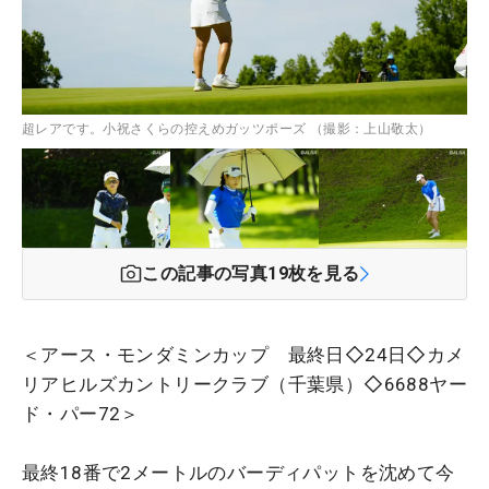
超レアです。小祝さくらの控えめガッツポーズ （撮影：上山敬太）
この記事の写真
19
枚を見る
＜アース・モンダミンカップ 最終日◇24日◇カメ
リアヒルズカントリークラブ（千葉県）◇6688ヤー
ド・パー72＞
最終18番で2メートルのバーディパットを沈めて今