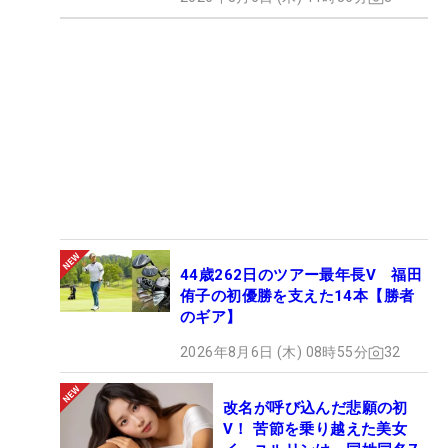
44歳262日のツアー最年長V 福田
侑子の初優勝を支えた14本【勝者
のギア】
2026年8月6日 (木) 08時55分
32
改名が呼び込んだ悲願の初
V！ 苦節を乗り越えた美女