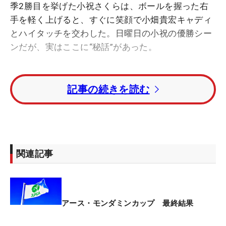
季2勝目を挙げた小祝さくらは、ボールを握った右
手を軽く上げると、すぐに笑顔で小畑貴宏キャディ
とハイタッチを交わした。日曜日の小祝の優勝シー
ンだが、実はここに“秘話”があった。
これまでの小祝の優勝決定後のリアクションといえ
記事の続きを読む
ば、普段と変わらず帽子のツバをちょこっと触るの
み…というのが定番。ラウンド後、小畑キャディが
バーディパット直前に小祝と交わした会話の内容を
明かす。「『盛り上げるためにガッツポーズをしよ
うよ』って言ったんです」。そう、軽く上げた右手
関連記事
こそ、小祝なりのガッツポーズだったのだ。
これが小祝にとって、初めて試合で繰り出したガッ
ツポーズだった。ちょっぴり控えめにも見えたが、
アース・モンダミンカップ 最終結果
ラウンド後にその“出来”について本人に聞いてみる