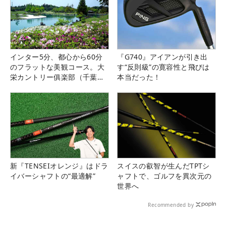
インター5分、都心から60分
『G740』アイアンが引き出
のフラットな美観コース。大
す“反則級”の寛容性と飛びは
栄カントリー俱楽部（千葉
本当だった！
県）
新『TENSEIオレンジ』はドラ
スイスの叡智が生んだTPTシ
イバーシャフトの“最適解”
ャフトで、ゴルフを異次元の
世界へ
Recommended by