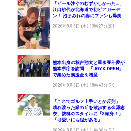
「ビール注ぐのむずかしかった…」
江口紗代が北海道で初ビアガーデ
ン！ 泡まみれの姿にファンも爆笑
2026年8月6日 (木) 13時27分
1
熊本出身の秋吉翔太と重永亜斗夢が
熊本県庁を訪問 「JOYX OPEN」
で集めた義援金を贈呈
2026年8月6日 (木) 18時43分
8
「これでゴルフ上手いとか反則」
晴れ渡った緑の丘を散歩する金澤志
奈、抜群のスタイルに「8頭身！」
「可愛いにも程がある」
2026年8月6日 (木) 11時36分
3