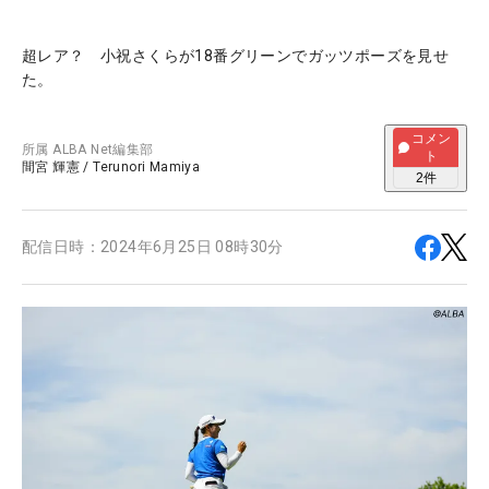
超レア？ 小祝さくらが18番グリーンでガッツポーズを見せ
た。
コメン
所属
ALBA Net編集部
ト
間宮 輝憲
/
Terunori Mamiya
2
件
配信日時：
2024年6月25日 08時30分