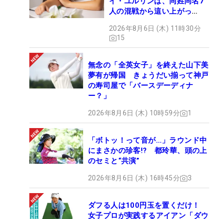
イ・ユルリンは、同姓同名7
人の混戦から這い上がっ
た“新星ヒロイン”
2026年8月6日 (木) 11時30分
15
無念の「全英女子」を終えた山下美
夢有が帰国 きょうだい揃って神戸
の寿司屋で「バースデーディナ
ー？」
2026年8月6日 (木) 10時59分
1
「ボトッ！って音が…」ラウンド中
にまさかの珍客!? 都玲華、頭の上
のセミと“共演”
2026年8月6日 (木) 16時45分
3
ダフる人は100円玉を置くだけ！
女子プロが実践するアイアン「ダウ