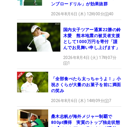
ンブロードリル」が効果抜群
2026年8月6日 (木) 12時00分
40
国内女子ツアー通算22勝の鈴
木愛 熊本地震の被災者支援
として1000万円を寄付「謹
んでお見舞い申し上げます」
2026年8月4日 (火) 17時07分
1
「全部食べたら太っちゃうよ！」小
祝さくらが大量のお菓子を前に満面
の笑み
2026年8月6日 (木) 14時09分
7
桑木志帆が海外メジャー制覇で
800pt獲得 実質のトップ独走状態