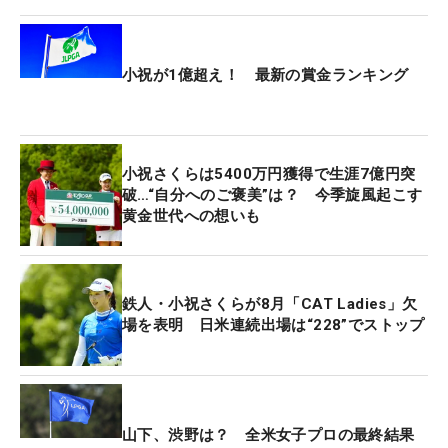
と「意外といい感じでした」という答えが返ってく
る。そしてその時の表情は“ご満悦”といっていい笑
顔だった。
小祝が1億超え！ 最新の賞金ランキング
小畑キャディからリクエストを受けた時は「どうし
ようか」と迷ったともいうが、精いっぱい喜びを表
現。予備日が使用されたことで、この日のギャラリ
小祝さくらは5400万円獲得で生涯7億円突
ー数はツアー史上最少の362人だったこともあり、
破…“自分へのご褒美”は？ 今季旋風起こす
黄金世代への想いも
それを会場で生で見たとなれば、とても“貴重な光
景”だったといえる。
『次はもっと高く手を上げて欲しい』とリクエスト
鉄人・小祝さくらが8月「CAT Ladies」欠
場を表明 日米連続出場は“228”でストップ
されると、「次勝てたらそうしたいと思います」と
いう“約束”も飛び出した。通算12勝目を挙げたグリ
ーン上では、もっとド派手なガッツポーズが期待で
きる…かも？（文・間宮輝憲）
山下、渋野は？ 全米女子プロの最終結果