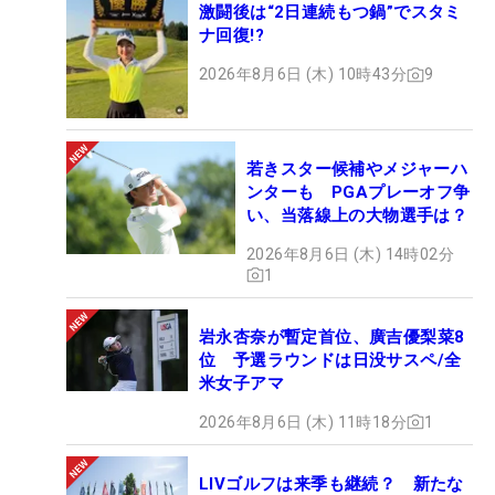
激闘後は“2日連続もつ鍋”でスタミ
ナ回復!?
2026年8月6日 (木) 10時43分
9
若きスター候補やメジャーハ
ンターも PGAプレーオフ争
い、当落線上の大物選手は？
2026年8月6日 (木) 14時02分
1
岩永杏奈が暫定首位、廣吉優梨菜8
位 予選ラウンドは日没サスペ/全
米女子アマ
2026年8月6日 (木) 11時18分
1
LIVゴルフは来季も継続？ 新たな