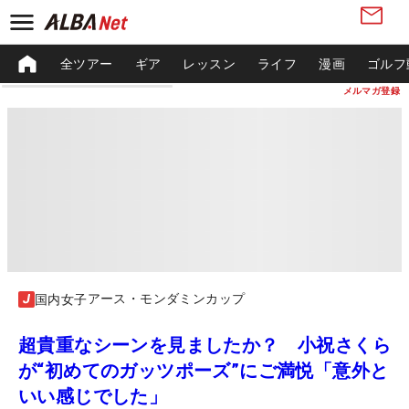
全ツアー
ギア
レッスン
ライフ
漫画
ゴルフ
メルマガ登録
アース・モンダミンカップ
国内女子
超貴重なシーンを見ましたか？ 小祝さくら
が“初めてのガッツポーズ”にご満悦「意外と
いい感じでした」