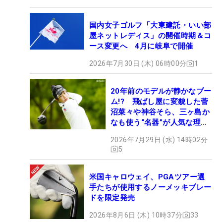
国内女子ゴルフ「大東建託・いい部
屋ネットレディス」の開催時期＆コ
ース変更へ 4月に岐阜で開催
2026年7月30日 (木) 06時00分
1
20年前のモデルが静かなブー
ム!? 飛ばし屋に変貌した菅
沼菜々や神谷そら、三ヶ島か
なも使う“名器”が人気な理由
【ツアープロたちの“飛ばし
2026年7月29日 (水) 14時02分
ギア”】
5
米国キャロウェイ、PGAツアー選
手たちが使用するノーメッキブレー
ドを限定発売
2026年8月6日 (木) 10時37分
33