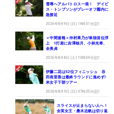
雪辱へアルバトロス一発！ デイビ
ス・トンプソンがプレーオフ圏内に
急接近
2026年8月9日 (日) 14時31分
1
＜中間速報＞仲村果乃が単独首位浮
上 1打差に吉澤柚月、小林光希、
全美貞
2026年8月8日 (土) 13時04分
1
伊藤二花は52位フィニッシュ 谷
田侑里香は最終ラウンドに進めず/
米女子下部ツアー
2026年8月9日 (日) 07時35分
1
スライスが止まらない人へ！
全英女王・桑木志帆は切り返