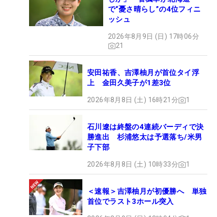
で“憂さ晴らし”の4位フィニ
ッシュ
2026年8月9日 (日) 17時06分
21
安田祐香、吉澤柚月が首位タイ浮
上 金田久美子が1差3位
2026年8月8日 (土) 16時21分
1
石川遼は終盤の4連続バーディで決
勝進出 杉浦悠太は予選落ち/米男
子下部
2026年8月8日 (土) 10時33分
1
＜速報＞吉澤柚月が初優勝へ 単独
首位でラスト3ホール突入