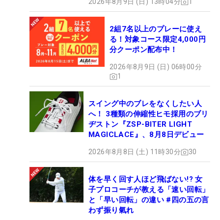
2026年8月9日 (日) 13時04分
1
2組7名以上のプレーに使え
る！対象コース限定4,000円
分クーポン配布中！
2026年8月9日 (日) 06時00分
1
スイング中のブレをなくしたい人
へ！ 3種類の伸縮性ヒモ採用のブリ
ヂストン『ZSP-BITER LIGHT
MAGICLACE』、8月8日デビュー
2026年8月8日 (土) 11時30分
30
体を早く回す人ほど飛ばない!? 女
子プロコーチが教える「速い回転」
と「早い回転」の違い #四の五の言
わず振り氣れ