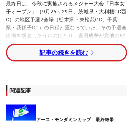
最終日は、今秋に実施されるメジャー大会「日本女
子オープン」（9月26～29日、茨城県・大利根CC西
C）の地区予選2会場（栃木県・東松苑GC、千葉
県・我孫子GC）の日程と重なっていた。その予選会
出場を断念したうちのひとり、宮田成華が意地の60
台でフィニッシュだ。
記事の続きを読む
トータル1アンダー・42位タイからスタートする
と、1番をバーディで滑り出した。2番で1つ落とす
も、3番からは6メートル、2メートル、2.5メートル
を決めて3連続バーディ。その後も7番、8番で連続
関連記事
バーディと、ハーフ「31」のラウンドでリーダーボ
ードを駆け上がった。ただ「難しい。フェアウェイ
にいかないと狙えないし、フライヤーも出てしま
う」というインコースで2つ落とし、最終的にはト
アース・モンダミンカップ 最終結果
ータル4アンダー・21位タイに終わった。それでも