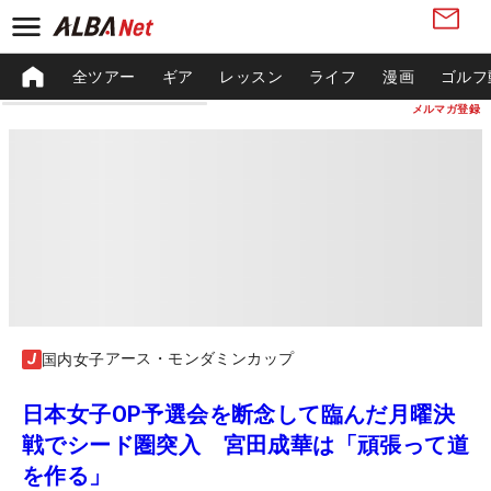
全ツアー
ギア
レッスン
ライフ
漫画
ゴルフ
メルマガ登録
アース・モンダミンカップ
国内女子
日本女子OP予選会を断念して臨んだ月曜決
戦でシード圏突入 宮田成華は「頑張って道
を作る」