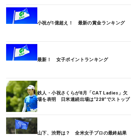
賞金総額3億円の高額大会で、しっかり205万5000
円を稼いだ。
小祝が1億超え！ 最新の賞金ランキング
強い雨により大会2日目に行われた第2ラウンド
（R）がサスペンデッドになったことで、スケジュ
ールに大幅な狂いが出た今大会。当初は第3Rと最終
Rを行う予定だった日曜日も、午前中に降り続いた
雨の影響でプレーができず、月曜日までもつれこむ
最新！ 女子ポイントランキング
ことになった。その日曜日も午前7時からを予定し
ていた開始時間が、午前8時、さらに午後1時からと
6時間もずれ込む一日に。“待機時間”を過ごすことも
多い5日間だったが、それが予選会にも影響した。
鉄人・小祝さくらが8月「CAT Ladies」欠
場を表明 日米連続出場は“228”でストップ
「待ち疲れてすっごい長かったです。初めての経
験」。そう感じても、無理はない。ただ、予選会を
断念したことには「出られないものは仕方がない」
と、気持ちを切り替えている。
山下、渋野は？ 全米女子プロの最終結果