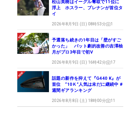
松山英樹はイーグル奪取で11位に
浮上 ホスラー、ブレナンが首位タ
イ
2026年8月9日 (日) 08時53分
1
予選落ち続きの1年目は「壁がすご
かった」 パット劇的改善の吉澤柚
月がプロ3年目で初V
2026年8月9日 (日) 16時42分
17
話題の新作を抑えて『G440 K』が
首位 “10Ｋ”人気は未だに継続中 #
週間ギアランキング
2026年8月8日 (土) 18時00分
11