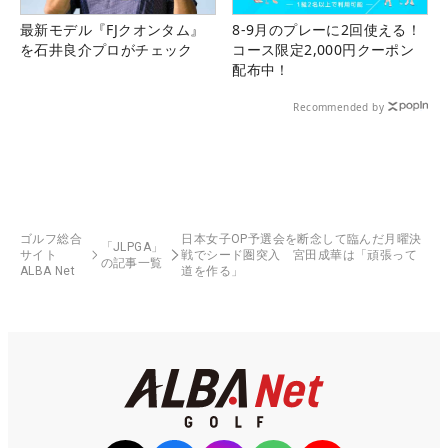
最新モデル『FJクオンタム』
8-9月のプレーに2回使える！
を石井良介プロがチェック
コース限定2,000円クーポン
配布中！
Recommended by
ゴルフ総合
日本女子OP予選会を断念して臨んだ月曜決
「JLPGA」
サイト
戦でシード圏突入 宮田成華は「頑張って
の記事一覧
ALBA Net
道を作る」