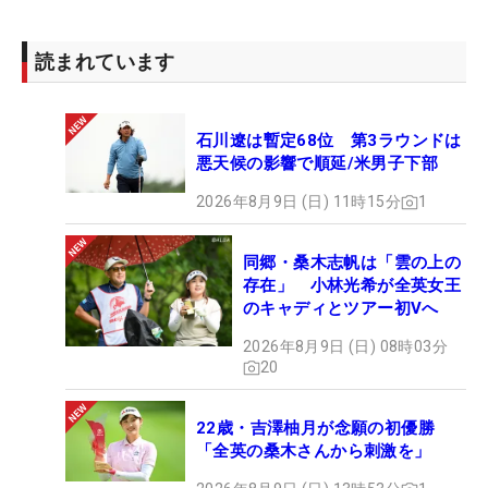
読まれています
石川遼は暫定68位 第3ラウンドは
悪天候の影響で順延/米男子下部
2026年8月9日 (日) 11時15分
1
同郷・桑木志帆は「雲の上の
存在」 小林光希が全英女王
のキャディとツアー初Vへ
2026年8月9日 (日) 08時03分
20
22歳・吉澤柚月が念願の初優勝
「全英の桑木さんから刺激を」