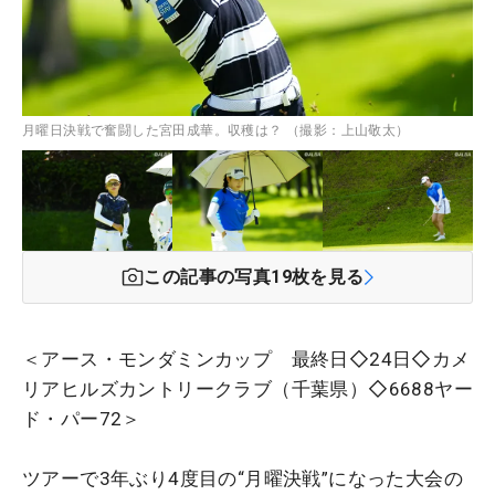
月曜日決戦で奮闘した宮田成華。収穫は？ （撮影：上山敬太）
この記事の写真
19
枚を見る
＜アース・モンダミンカップ 最終日◇24日◇カメ
リアヒルズカントリークラブ（千葉県）◇6688ヤー
ド・パー72＞
ツアーで3年ぶり4度目の“月曜決戦”になった大会の