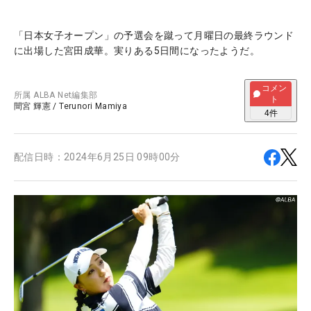
「日本女子オープン」の予選会を蹴って月曜日の最終ラウンド
に出場した宮田成華。実りある5日間になったようだ。
コメン
所属
ALBA Net編集部
ト
間宮 輝憲
/
Terunori Mamiya
4
件
配信日時：
2024年6月25日 09時00分