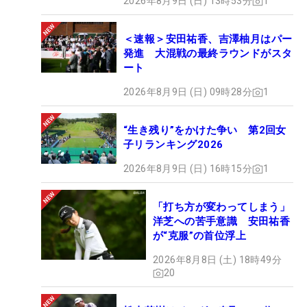
2026年8月9日 (日) 13時53分
1
＜速報＞安田祐香、吉澤柚月はパー
発進 大混戦の最終ラウンドがスタ
ート
2026年8月9日 (日) 09時28分
1
“生き残り”をかけた争い 第2回女
子リランキング2026
2026年8月9日 (日) 16時15分
1
「打ち方が変わってしまう」
洋芝への苦手意識 安田祐香
が“克服”の首位浮上
2026年8月8日 (土) 18時49分
20