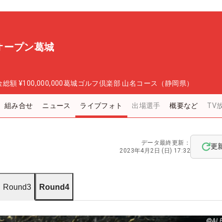
オープン葛城
金総額
¥100,000,000
葛城ゴルフ倶楽部 山名コース（静岡県）
組み合せ
ニュース
ライブフォト
出場選手
概要など
TV
データ最終更新：
更
2023年4月2日 (日) 17:32
Round3
Round4