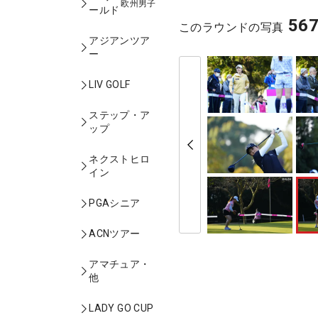
欧州男子
ールド
56
このラウンドの写真
アジアンツア
ー
LIV GOLF
ステップ・ア
ップ
ネクストヒロ
イン
PGAシニア
ACNツアー
アマチュア・
他
LADY GO CUP