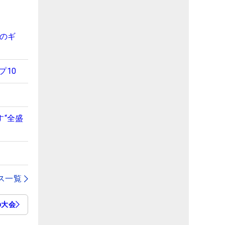
のギ
プ10
す“全盛
ス一覧
の大会