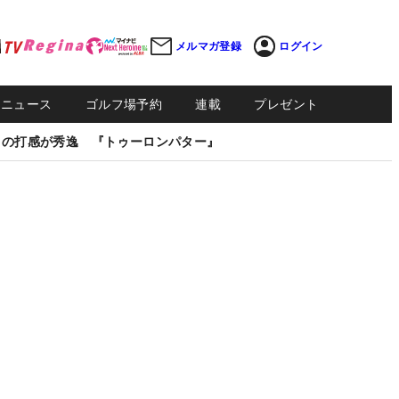
メルマガ登録
ログイン
Sニュース
ゴルフ場予約
連載
プレゼント
しの打感が秀逸 『トゥーロンパター』