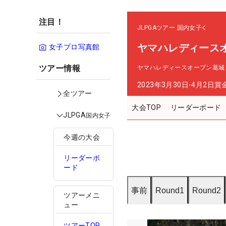
注目！
JLPGAツアー
国内女子
ヤマハレディース
女子プロ写真館
ツアー情報
ヤマハレディースオープン葛城
2023年3月30日-4月2日
賞
全ツアー
大会TOP
リーダーボード
JLPGA
国内女子
今週の大会
リーダーボ
ード
事前
Round1
Round2
ツアーメニ
ュー
ツアーTOP