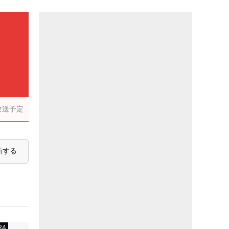
放送予定
新する