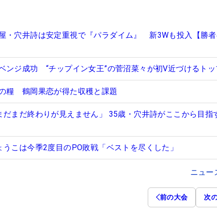
屋・穴井詩は安定重視で『パラダイム』 新3Wも投入【勝者
ベンジ成功 “チップイン女王”の菅沼菜々が初V近づけるトッ
の糧 鶴岡果恋が得た収穫と課題
まだまだ終わりが見えません」 35歳・穴井詩がここから目指
ょうこは今季2度目のPO敗戦「ベストを尽くした」
ニュー
前の大会
次