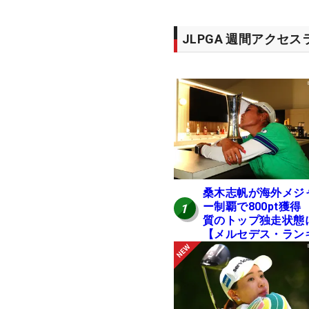
JLPGA 週間アクセ
桑木志帆が海外メジ
ー制覇で800pt獲得
1
質のトップ独走状態
【メルセデス・ラン
ング番外編】