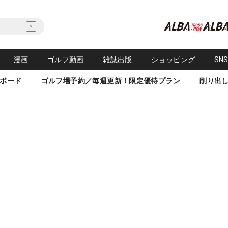
漫画
ゴルフ動画
雑誌出版
ショッピング
SN
ボード
ゴルフ場予約／毎週更新！限定優待プラン
削り出