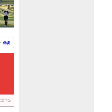
・成績
放送予定