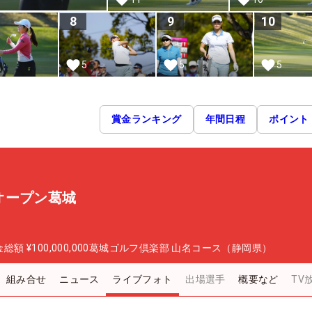
8
9
10
5
5
5
賞金ランキング
年間日程
ポイント
オープン葛城
金総額
¥100,000,000
葛城ゴルフ倶楽部 山名コース（静岡県）
組み合せ
ニュース
ライブフォト
出場選手
概要など
TV