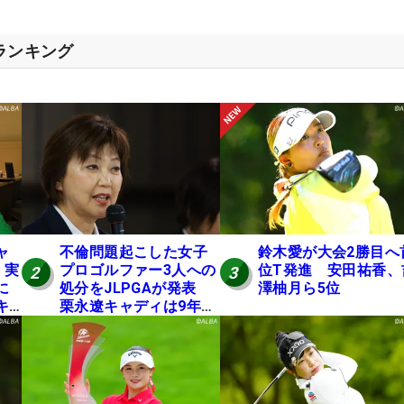
スランキング
ャ
不倫問題起こした女子
鈴木愛が大会2勝目へ
 実
プロゴルファー3人への
位T発進 安田祐香、
2
3
に
処分をJLPGAが発表
澤柚月ら5位
キ
栗永遼キャディは9年間
の立ち入り禁止