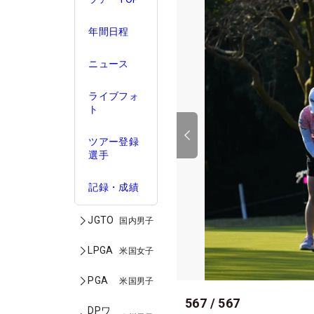
年間日程
ニュース
ライブフォ
ト
ツアー登録
選手
記録・成績
JGTO
国内男子
LPGA
米国女子
PGA
米国男子
567
/
567
DPワ