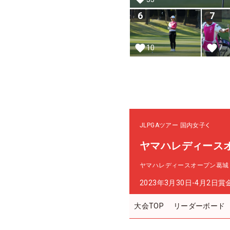
6
7
10
7
JLPGAツアー
国内女子
ヤマハレディース
ヤマハレディースオープン葛城
2023年3月30日-4月2日
賞
大会TOP
リーダーボード