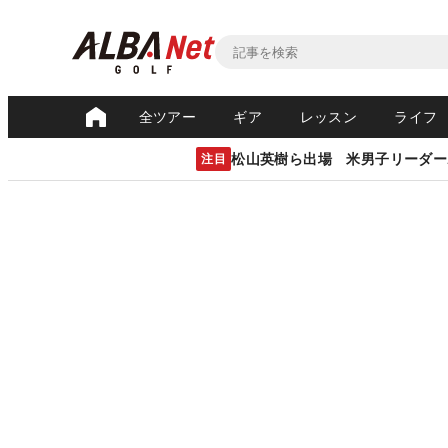
全ツアー
ギア
レッスン
ライフ
松山英樹ら出場 米男子リーダー
注目