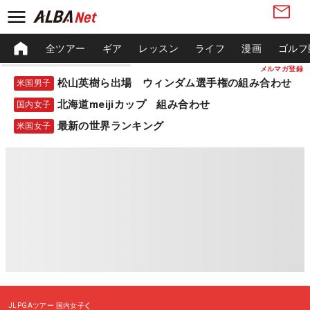
全ツアー
ギア
レッスン
ライフ
漫画
ゴルフ
メルマガ登録
松山英樹ら出場 ウィンダム選手権の組み合わせ
米国男子
北海道meijiカップ 組み合わせ
国内女子
最新の世界ランキング
米国女子
JLPGAツアー
国内女子