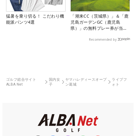
猛暑を乗り切る！ こだわり機
「潮来CC（茨城県）」＆「鹿
能派パンツ4選
児島ガーデンGC（鹿児島
県）」の無料プレー券が当た
る！！
Recommended by
ゴルフ総合サイト
国内女
ヤマハレディースオープ
ライブフ
ALBA Net
子
ン葛城
ォト