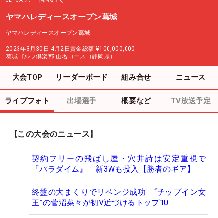
JLPGAツアー
国内女子
ヤマハレディースオープン葛城
ヤマハレディースオープン葛城
2023年3月30日-4月2日
賞金総額
¥100,000,000
葛城ゴルフ倶楽部 山名コース（静岡県）
大会TOP
リーダーボード
組み合せ
ニュース
ライブフォト
出場選手
概要など
TV放送予定
【この大会のニュース】
契約フリーの飛ばし屋・穴井詩は安定重視で
『パラダイム』 新3Wも投入【勝者のギア】
終盤の大まくりでリベンジ成功 “チップイン女
王”の菅沼菜々が初V近づけるトップ10