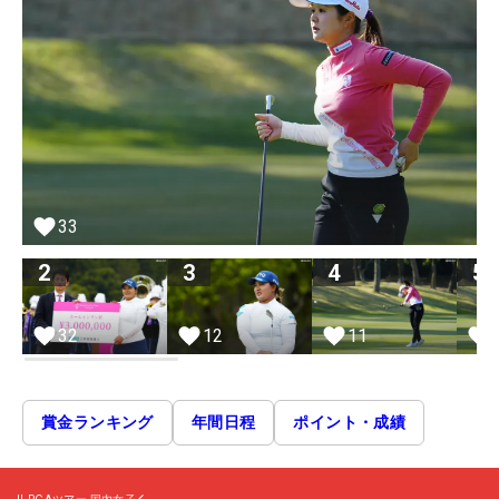
33
2
3
4
5
32
12
11
賞金ランキング
年間日程
ポイント・成績