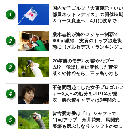
国内女子ゴルフ「大東建託・いい
1
部屋ネットレディス」の開催時期
＆コース変更へ 4月に岐阜で開
催
桑木志帆が海外メジャー制覇で
2
800pt獲得 実質のトップ独走状
態に【メルセデス・ランキング番
外編】
20年前のモデルが静かなブー
3
ム!? 飛ばし屋に変貌した菅沼
菜々や神谷そら、三ヶ島かなも使
う“名器”が人気な理由【ツアープ
ロたちの“飛ばしギア”】
不倫問題起こした女子プロゴルフ
4
ァー3人への処分をJLPGAが発
表 栗永遼キャディは9年間の立
ち入り禁止
皆吉愛寿香は『L』シャフトで
5
11ydアップ 永井花奈、尾関彩
美悠も選ぶしなりシャフトの効果