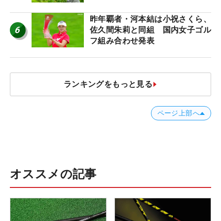
【ツアープロたちの“飛ばしギ
ア”】
昨年覇者・河本結は小祝さくら、
6
佐久間朱莉と同組 国内女子ゴル
フ組み合わせ発表
ランキングをもっと見る
ページ上部へ
オススメの記事