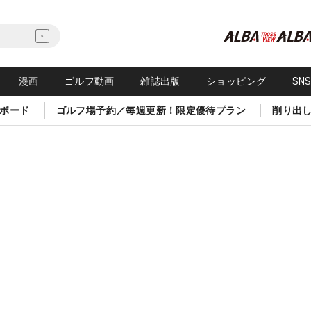
漫画
ゴルフ動画
雑誌出版
ショッピング
SN
ボード
ゴルフ場予約／毎週更新！限定優待プラン
削り出