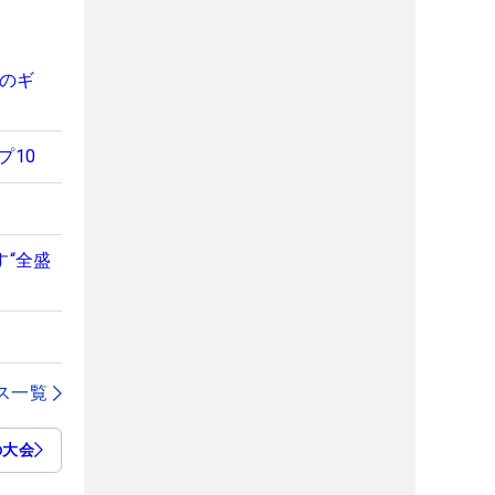
のギ
プ10
す“全盛
ス一覧
の大会