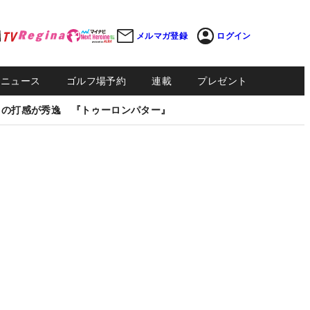
メルマガ登録
ログイン
Sニュース
ゴルフ場予約
連載
プレゼント
しの打感が秀逸 『トゥーロンパター』