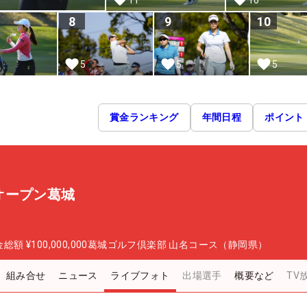
8
9
10
5
5
5
賞金ランキング
年間日程
ポイント
オープン葛城
金総額
¥100,000,000
葛城ゴルフ倶楽部 山名コース（静岡県）
組み合せ
ニュース
ライブフォト
出場選手
概要など
TV