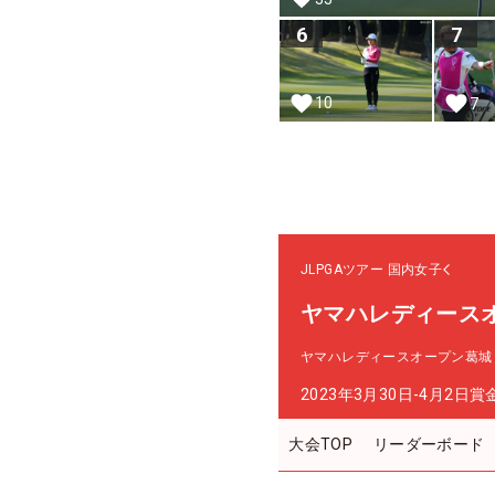
6
7
10
7
JLPGAツアー
国内女子
ヤマハレディース
ヤマハレディースオープン葛城
2023年3月30日-4月2日
賞
大会TOP
リーダーボード