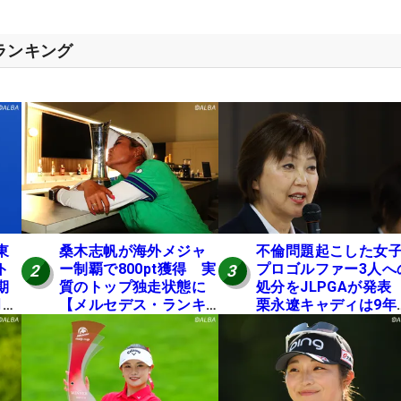
スランキング
東
桑木志帆が海外メジャ
不倫問題起こした女
ト
ー制覇で800pt獲得 実
プロゴルファー3人へ
2
3
期
質のトップ独走状態に
処分をJLPGAが発
月に
【メルセデス・ランキ
栗永遼キャディは9年
ング番外編】
の立ち入り禁止