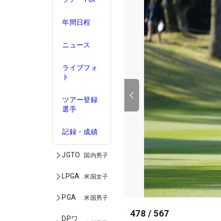
年間日程
ニュース
ライブフォ
ト
ツアー登録
選手
記録・成績
JGTO
国内男子
LPGA
米国女子
PGA
米国男子
478
/
567
DPワ