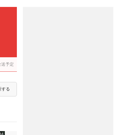
放送予定
新する