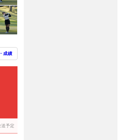
・成績
放送予定