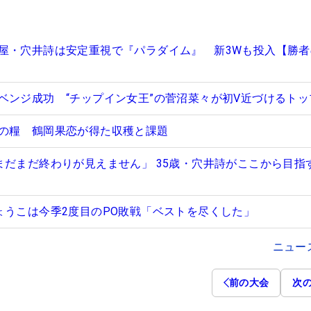
屋・穴井詩は安定重視で『パラダイム』 新3Wも投入【勝者
ベンジ成功 “チップイン女王”の菅沼菜々が初V近づけるトッ
の糧 鶴岡果恋が得た収穫と課題
まだまだ終わりが見えません」 35歳・穴井詩がここから目指
ょうこは今季2度目のPO敗戦「ベストを尽くした」
ニュー
前の大会
次