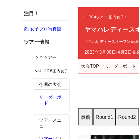
注目！
JLPGAツアー
国内女子
ヤマハレディース
女子プロ写真館
ツアー情報
ヤマハレディースオープン葛城
2023年3月30日-4月2日
賞
全ツアー
大会TOP
リーダーボード
JLPGA
国内女子
今週の大会
リーダーボ
ード
事前
Round1
Round2
ツアーメニ
ュー
ツアーTOP