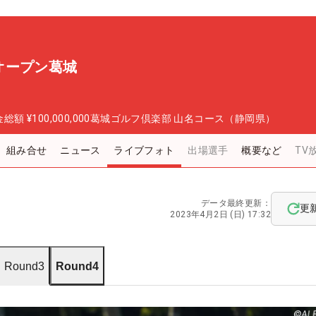
オープン葛城
金総額
¥100,000,000
葛城ゴルフ倶楽部 山名コース（静岡県）
組み合せ
ニュース
ライブフォト
出場選手
概要など
TV
データ最終更新：
更
2023年4月2日 (日) 17:32
Round3
Round4