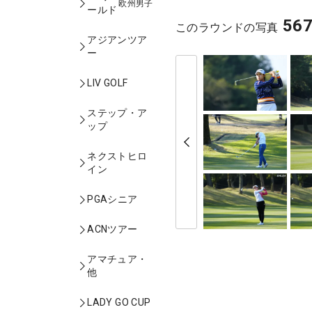
欧州男子
ールド
56
このラウンドの写真
アジアンツア
ー
LIV GOLF
ステップ・ア
ップ
ネクストヒロ
イン
PGAシニア
ACNツアー
アマチュア・
他
LADY GO CUP