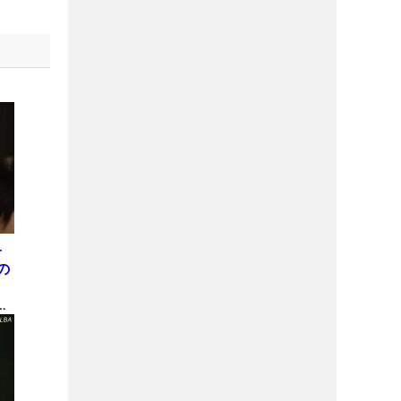
子
の
表
間