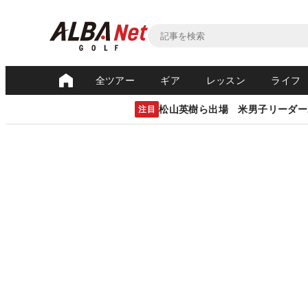
全ツアー
ギア
レッスン
ライフ
松山英樹ら出場 米男子リーダー
注目