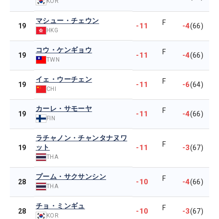
KOR
マシュー・チェウン
F
-11
-4
19
(66)
HKG
コウ・ケンギョウ
F
-11
-4
19
(66)
TWN
イェ・ウーチェン
F
-11
-6
19
(64)
CHI
カーレ・サモーヤ
F
-11
-4
19
(66)
FIN
ラチャノン・チャンタナヌワ
F
ット
-11
-3
19
(67)
THA
プーム・サクサンシン
F
-10
-4
28
(66)
THA
チョ・ミンギュ
F
-10
-3
28
(67)
KOR