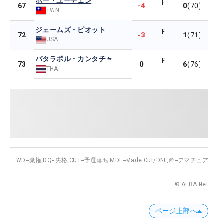
ホー・ユーチェン
F
-4
0
67
(70)
TWN
ジェームズ・ピオット
F
-3
1
72
(71)
USA
パタラポル・カンタチャ
F
0
6
73
(76)
THA
WD=棄権,
DQ=失格,
CUT=予選落ち,
MDF=Made Cut/DNF,
＠=アマチュア
© ALBA Net
ページ上部へ