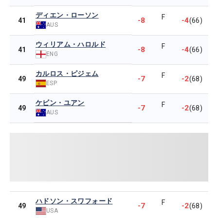
ディエン・ローソン
F
-8
-4
41
(66)
AUS
ウィリアム・ハロルド
F
-8
-4
41
(66)
ENG
カルロス・ピジェム
F
-7
-2
49
(68)
ESP
ケビン・ユアン
F
-7
-2
49
(68)
AUS
ハドソン・スワフォード
F
-7
-2
49
(68)
USA