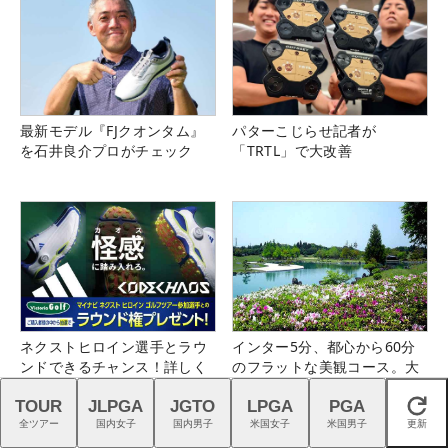
最新モデル『FJクオンタム』
パターこじらせ記者が
を石井良介プロがチェック
「TRTL」で大改善
ネクストヒロイン選手とラウ
インター5分、都心から60分
ンドできるチャンス！詳しく
のフラットな美観コース。大
はこちら！
栄カントリー俱楽部（千葉
TOUR
JLPGA
JGTO
LPGA
PGA
県）
閉じる
全ツアー
国内女子
国内男子
米国女子
米国男子
更新