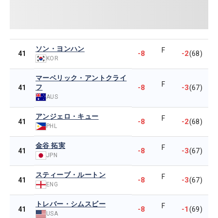
ソン・ヨンハン
F
-8
-2
41
(68)
KOR
マーベリック・アントクライ
F
フ
-8
-3
41
(67)
AUS
アンジェロ・キュー
F
-8
-2
41
(68)
PHL
金谷 拓実
F
-8
-3
41
(67)
JPN
スティーブ・ルートン
F
-8
-3
41
(67)
ENG
トレバー・シムスビー
F
-8
-1
41
(69)
USA