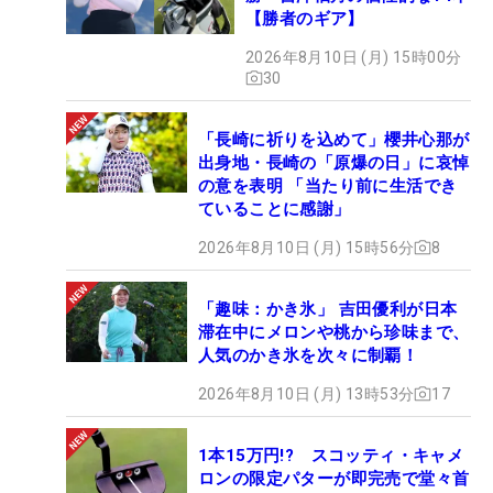
【勝者のギア】
2026年8月10日 (月) 15時00分
30
「長崎に祈りを込めて」櫻井心那が
出身地・長崎の「原爆の日」に哀悼
の意を表明 「当たり前に生活でき
ていることに感謝」
2026年8月10日 (月) 15時56分
8
「趣味：かき氷」 吉田優利が日本
滞在中にメロンや桃から珍味まで、
人気のかき氷を次々に制覇！
2026年8月10日 (月) 13時53分
17
1本15万円!? スコッティ・キャメ
ロンの限定パターが即完売で堂々首