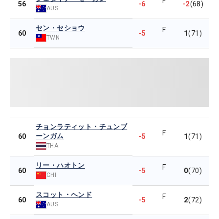
F
-6
-2
56
(68)
AUS
セン・セショウ
F
-5
1
60
(71)
TWN
チョンラティット・チュンブ
F
ーンガム
-5
1
60
(71)
THA
リー・ハオトン
F
-5
0
60
(70)
CHI
スコット・ヘンド
F
-5
2
60
(72)
AUS