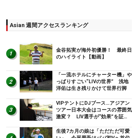
Asian 週間アクセスランキング
金谷拓実が海外初優勝！ 最終日
1
のハイライト【動画】
「一流ホテルにチャーター機」や
2
っぱりすごい“LIVの世界” 浅地
洋佑は生き残りかけて世界行脚
VIPテントにDJブース…アジアン
3
ツアー日本大会はコースの雰囲気
激変？ LIV選手が“効果”を証言
「静かなほうが…」
生後7カ月の娘は「ただただ可愛
い」 今平周吾はパパ初Vへ首位