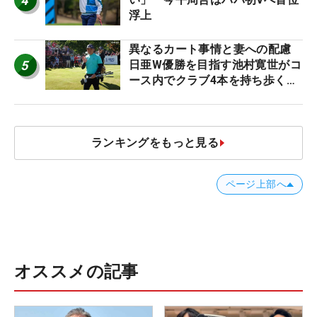
4
浮上
異なるカート事情と妻への配慮
5
日亜W優勝を目指す池村寛世がコ
ース内でクラブ4本を持ち歩く理
由【現地記者コラム】
ランキングをもっと見る
ページ上部へ
オススメの記事