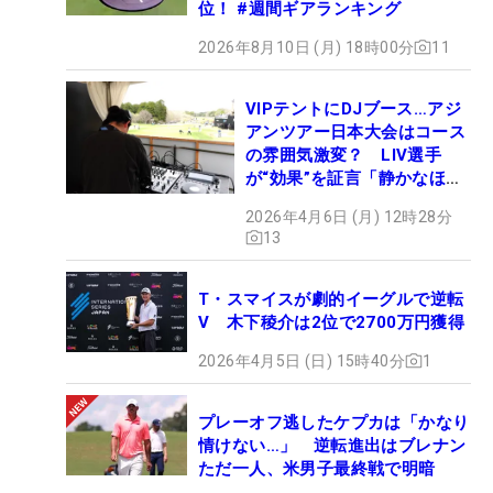
位！ #週間ギアランキング
2026年8月10日 (月) 18時00分
11
VIPテントにDJブース…アジ
アンツアー日本大会はコース
の雰囲気激変？ LIV選手
が“効果”を証言「静かなほう
が…」
2026年4月6日 (月) 12時28分
13
T・スマイスが劇的イーグルで逆転
V 木下稜介は2位で2700万円獲得
2026年4月5日 (日) 15時40分
1
プレーオフ逃したケプカは「かなり
情けない…」 逆転進出はブレナン
ただ一人、米男子最終戦で明暗