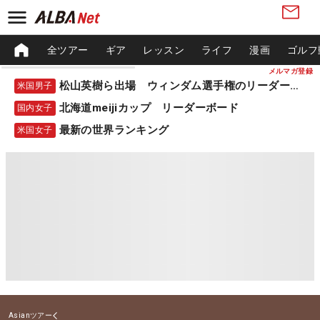
全ツアー
ギア
レッスン
ライフ
漫画
ゴルフ
メルマガ登録
松山英樹ら出場 ウィンダム選手権のリーダーボード
米国男子
北海道meijiカップ リーダーボード
国内女子
最新の世界ランキング
米国女子
Asianツアー