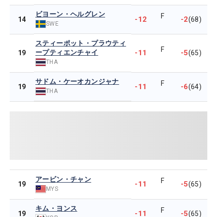
ビヨーン・ヘルグレン
F
-12
-2
14
(68)
SWE
スティーポット・プラウティ
F
ープティエンチャイ
-11
-5
19
(65)
THA
サドム・ケーオカンジャナ
F
-11
-6
19
(64)
THA
アービン・チャン
F
-11
-5
19
(65)
MYS
キム・ヨンス
F
-11
-5
19
(65)