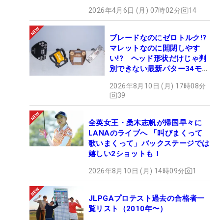
2026年4月6日 (月) 07時02分
14
ブレードなのにゼロトルク!?
マレットなのに開閉しやす
い!? ヘッド形状だけじゃ判
別できない最新パター34モデ
ルの性能早見表を作ってみた
2026年8月10日 (月) 17時08分
#ギアカタログ2026
39
全英女王・桑木志帆が帰国早々に
LANAのライブへ 「叫びまくって
歌いまくって」バックステージでは
嬉しい2ショットも！
2026年8月10日 (月) 14時09分
1
JLPGAプロテスト過去の合格者一
覧リスト（2010年〜）