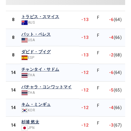
トラビス・スマイス
F
-13
-6
8
(64)
AUS
パット・ペレス
F
-13
-4
8
(66)
USA
ダビド・プイグ
F
-13
-2
8
(68)
ESP
チャンタイ・サドム
F
-12
-6
14
(64)
THA
パチャラ・コンワットマイ
F
-12
-5
14
(65)
THA
キム・ミンギュ
F
-12
-4
14
(66)
KOR
杉浦 悠太
F
-12
-3
14
(67)
JPN