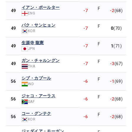
イアン・ポールター
F
-7
-2
49
(68)
ENG
パク・サンヒョン
F
-7
0
49
(70)
KOR
生源寺 龍憲
F
-7
1
49
(71)
JPN
ガン・チャルングン
F
-7
-3
49
(67)
THA
シブ・カプール
F
-6
-1
56
(69)
IND
ジャコ・アーラス
F
-6
-2
56
(68)
SAF
コー・グンテク
F
-6
-2
56
(68)
KOR
ジェダイア・モーガン