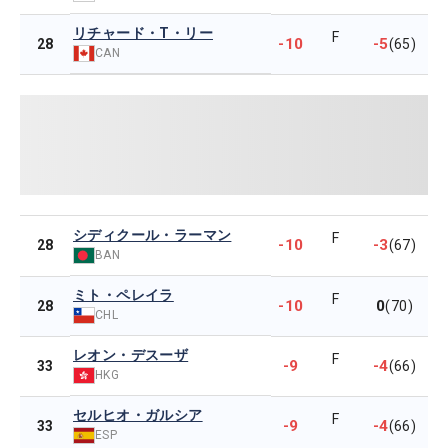
リチャード・T・リー
F
-10
-5
28
(65)
CAN
シディクール・ラーマン
F
-10
-3
28
(67)
BAN
ミト・ペレイラ
F
-10
0
28
(70)
CHL
レオン・デスーザ
F
-9
-4
33
(66)
HKG
セルヒオ・ガルシア
F
-9
-4
33
(66)
ESP