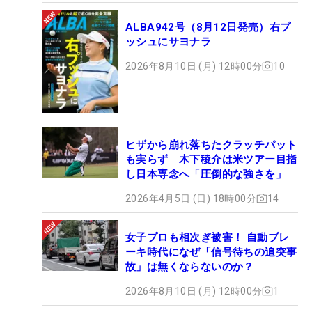
ALBA942号（8月12日発売）右プ
ッシュにサヨナラ
2026年8月10日 (月) 12時00分
10
ヒザから崩れ落ちたクラッチパット
も実らず 木下稜介は米ツアー目指
し日本専念へ「圧倒的な強さを」
2026年4月5日 (日) 18時00分
14
女子プロも相次ぎ被害！ 自動ブレ
ーキ時代になぜ「信号待ちの追突事
故」は無くならないのか？
2026年8月10日 (月) 12時00分
1