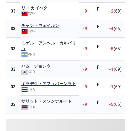
リ ・カイハク
F
-9
-2
33
(68)
TWN
チャン・ウェイルン
F
-9
-4
33
(66)
TWN
ミゲル・アンヘル・カルバリ
F
ョ
-9
-5
33
(65)
ARG
ハム・ジョンウ
F
-9
-1
33
(69)
KOR
キラデク・アフィバーンラト
F
-9
-1
33
(69)
THA
サリット・スワンナルート
F
-9
-5
33
(65)
THA