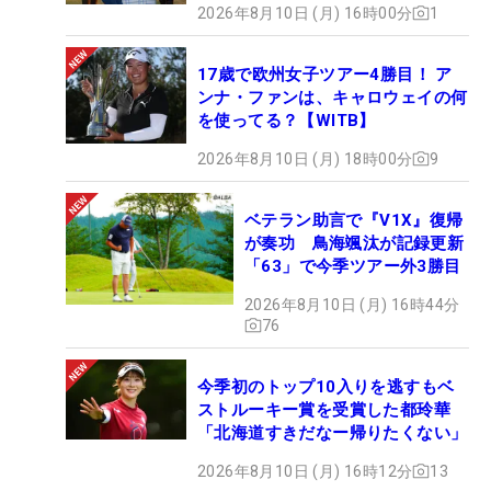
2026年8月10日 (月) 16時00分
1
17歳で欧州女子ツアー4勝目！ ア
ンナ・ファンは、キャロウェイの何
を使ってる？【WITB】
2026年8月10日 (月) 18時00分
9
ベテラン助言で『V1X』復帰
が奏功 鳥海颯汰が記録更新
「63」で今季ツアー外3勝目
2026年8月10日 (月) 16時44分
76
今季初のトップ10入りを逃すもベ
ストルーキー賞を受賞した都玲華
「北海道すきだなー帰りたくない」
2026年8月10日 (月) 16時12分
13