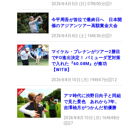
2026年4月5日 (日) 07時00分
1
今平周吾が首位で最終日へ 日本開
催のアジアンツアー高額賞金大会
2026年4月4日 (土) 16時36分
1
マイケル・ブレナンがツアー2勝目
でPO進出決定！ バミューダ芝対策
で入れた『60.08M』が奏功
【WITB】
2026年8月10日 (月) 19時47分
12
アマ時代に渋野日向子と同組
で見た景色 あれから7年、
吉澤柚月がつかんだ初優勝
2026年8月10日 (月) 16時48分
27