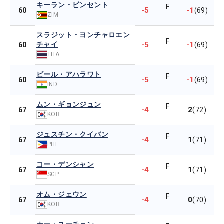
キーラン・ビンセント
F
-5
-1
60
(69)
ZIM
スラジット・ヨンチャロエン
F
チャイ
-5
-1
60
(69)
THA
ビール・アハラワト
F
-5
-1
60
(69)
IND
ムン・ギョンジュン
F
-4
2
67
(72)
KOR
ジュスチン・クイバン
F
-4
1
67
(71)
PHL
コー・デンシャン
F
-4
1
67
(71)
SGP
オム・ジェウン
F
-4
0
67
(70)
KOR