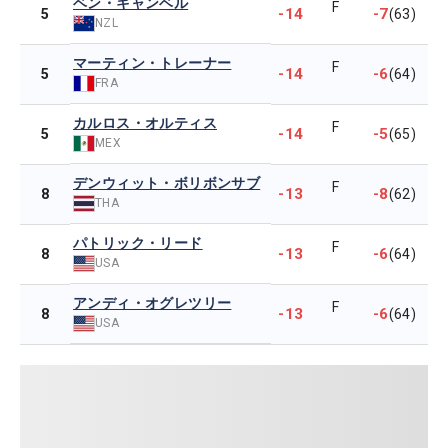
ベン・キャンベル
F
-14
-7
5
(63)
NZL
マーティン・トレーナー
F
-14
-6
5
(64)
FRA
カルロス・オルティス
F
-14
-5
5
(65)
MEX
デンウィット・ボリボンサブ
F
-13
-8
8
(62)
THA
パトリック・リード
F
-13
-6
8
(64)
USA
アンディ・オグレツリー
F
-13
-6
8
(64)
USA