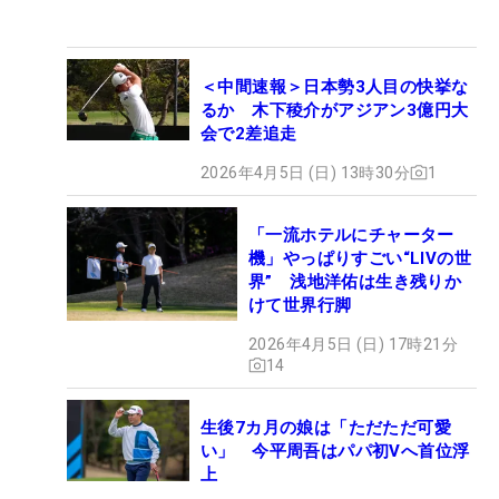
＜中間速報＞日本勢3人目の快挙な
るか 木下稜介がアジアン3億円大
会で2差追走
2026年4月5日 (日) 13時30分
1
「一流ホテルにチャーター
機」やっぱりすごい“LIVの世
界” 浅地洋佑は生き残りか
けて世界行脚
2026年4月5日 (日) 17時21分
14
生後7カ月の娘は「ただただ可愛
い」 今平周吾はパパ初Vへ首位浮
上