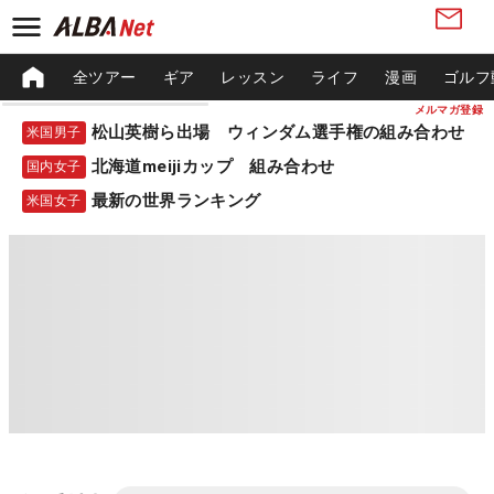
全ツアー
ギア
レッスン
ライフ
漫画
ゴルフ
メルマガ登録
松山英樹ら出場 ウィンダム選手権の組み合わせ
米国男子
北海道meijiカップ 組み合わせ
国内女子
最新の世界ランキング
米国女子