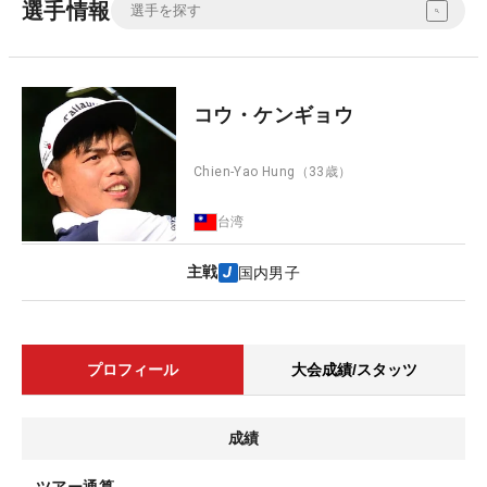
選手情報
コウ・ケンギョウ
Chien-Yao Hung
（33歳）
台湾
主戦
国内男子
プロフィール
大会成績/スタッツ
成績