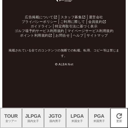
広告掲載について
スタッフ募集
運営会社
プライバシーポリシー
ご利用に際して
会員規約
ガイドライン
特定商取引法に基づく表示
ゴルフ場予約サービス利用規約
マイページサービス利用規約
ポイント利用規約
お問合せ
ヘルプ
サイトマップ
掲載されている全てのコンテンツの無断での転載、転用、コピー等は禁じま
す。
© ALBA Net
TOUR
JLPGA
JGTO
LPGA
PGA
閉じる
全ツアー
国内女子
国内男子
米国女子
米国男子
更新