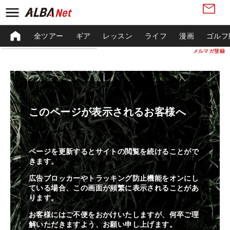
全ツアー
ギア
レッスン
ライフ
漫画
ゴルフ
メルマガ登録
このページが表示されるお客様へ
ページを更新するとサイトの閲覧を続けることがで
きます。
広告ブロッカーやトラッキング防止機能をオンにし
ている場合、この画面が頻繁に表示されることがあ
ります。
お客様にはご不便をおかけいたしますが、何卒ご理
解いただきますよう、お願い申し上げます。