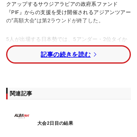
クアップするサウジアラビアの政府系ファンド
『PIF』からの支援を受け開催されるアジアンツアー
の“高額大会”は第2ラウンドが終了した。
5人が出場する日本勢では、5アンダー・2位タイか
ら出た杉浦悠太は、5バーディ・2ボギーの「67」。
記事の続きを読む
トータル9アンダー・5位タイで首位のダビド・プイ
グ（スペイン）、ジェイブ・クルーガー（南アフリ
カ）と2打差につけた。
生源寺龍憲はトータル8アンダー・8位タイ、金谷拓
関連記事
実はトータル5アンダー・42位タイで決勝ラウンド
に進出した。
一方、関藤直熙（なおき）はトータル3アンダー・
大会2日目の結果
74位タイ、比嘉一貴は1アンダー・100位タイと下