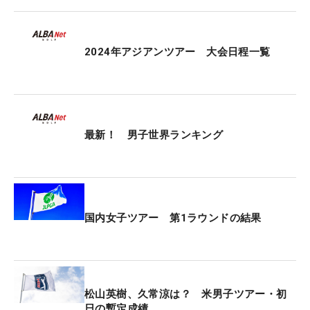
位に沈み、予選落ちとなった。
LIVに所属する大物、パトリック・リード（米国）
2024年アジアンツアー 大会日程一覧
はトータル7アンダー・15位タイ、セルヒオ・ガル
シア（スペイン）はこの日「63」をマークし、トー
タル5アンダー・42位タイに浮上した。
最新！ 男子世界ランキング
国内女子ツアー 第1ラウンドの結果
松山英樹、久常涼は？ 米男子ツアー・初
日の暫定成績