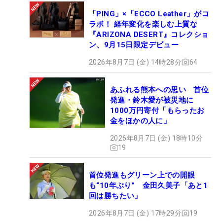
「PING」×「ECCO Leather」がコ
ラボ！ 経年変化を楽しむ上質な
『ARIZONA DESERT』コレクショ
ン、9月15日限定デビュー
2026年8月7日 (金) 14時28分
64
あふれる熊本への思い 首位
発進・鈴木愛が被災地に
1000万円寄付「もらったお
金をほかの人に」
2026年8月7日 (金) 18時10分
19
首位発進もグリーン上での開眼
も“10年ぶり” 金田久美子「あと1
回は勝ちたい」
2026年8月7日 (金) 17時29分
19