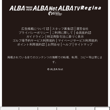
広告掲載について
スタッフ募集
運営会社
プライバシーポリシー
ご利用に際して
会員規約
ガイドライン
特定商取引法に基づく表示
ゴルフ場予約サービス利用規約
マイページサービス利用規約
ポイント利用規約
お問合せ
ヘルプ
サイトマップ
掲載されている全てのコンテンツの無断での転載、転用、コピー等は禁じま
す。
© ALBA Net