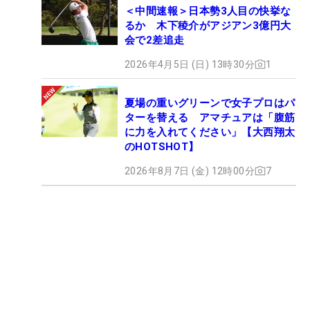
＜中間速報＞日本勢3人目の快挙な
るか 木下稜介がアジアン3億円大
会で2差追走
2026年4月5日 (日) 13時30分
1
夏場の重いグリーンで女子プロはパ
ターを替える アマチュアは「腹筋
に力を入れてください」【大西翔太
のHOTSHOT】
2026年8月7日 (金) 12時00分
7