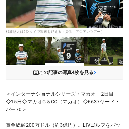
杉浦悠太は5位タイで週末を迎える（提供：アジアンツアー）
この記事の写真
4
枚を見る
＜インターナショナルシリーズ・マカオ 2日目
◇15日◇マカオG＆CC（マカオ）◇6637ヤード・
パー70＞
賞金総額200万ドル（約3億円）。LIVゴルフをバッ