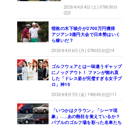
2026年4月4日 (土) 07時30分
2
惜敗の木下稜介が2700万円獲得
アジアン3億円大会で日本勢はいく
ら稼いだ？
2026年4月6日 (月) 07時02分
14
ゴルフウェアとは一味違うギャップ
にノックアウト！ ファンが惚れ直
した「ドレス姿が完璧すぎる女子プ
ロ」神10
2026年8月7日 (金) 19時45分
111
「いつかはクラウン」「シーマ現
象」……あの熱狂を覚えているか？
バブルのゴルフ場を彩った名車たち