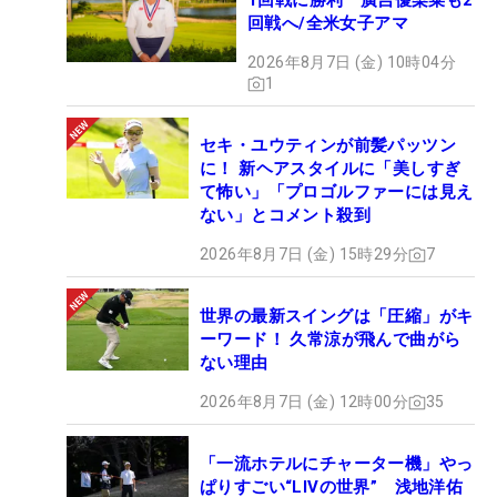
1回戦に勝利 廣吉優梨菜も2
回戦へ/全米女子アマ
2026年8月7日 (金) 10時04分
1
セキ・ユウティンが前髪パッツン
に！ 新ヘアスタイルに「美しすぎ
て怖い」「プロゴルファーには見え
ない」とコメント殺到
2026年8月7日 (金) 15時29分
7
世界の最新スイングは「圧縮」がキ
ーワード！ 久常涼が飛んで曲がら
ない理由
2026年8月7日 (金) 12時00分
35
「一流ホテルにチャーター機」やっ
ぱりすごい“LIVの世界” 浅地洋佑