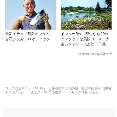
最新モデル『FJクオンタム』
インター5分、都心から60分
を石井良介プロがチェック
のフラットな美観コース。大
栄カントリー俱楽部（千葉
県）
Recommended by
ゴルフ総合サイ
「Asian」
杉浦悠太は2差5位、生源寺龍憲が3差8位
ト ALBA Net
の記事一覧
で週末へ マカオの“3億円”大会