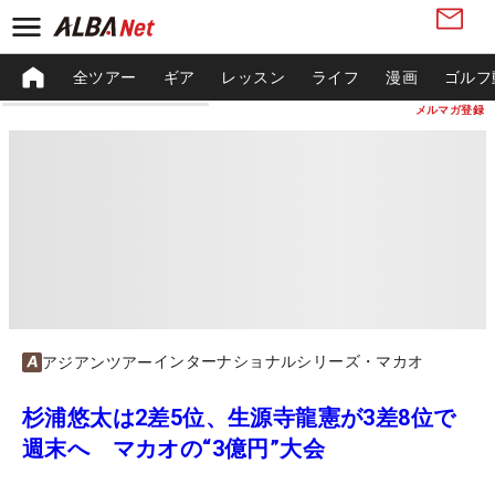
全ツアー
ギア
レッスン
ライフ
漫画
ゴルフ
メルマガ登録
インターナショナルシリーズ・マカオ
アジアンツアー
杉浦悠太は2差5位、生源寺龍憲が3差8位で
週末へ マカオの“3億円”大会