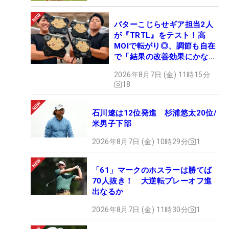
パターこじらせギア担当2人
が『TRTL』をテスト！高
MOIで転がり◎、調節も自在
で「結果の改善効果にかなり
の意外性」
2026年8月7日 (金) 11時15分
18
石川遼は12位発進 杉浦悠太20位/
米男子下部
2026年8月7日 (金) 10時29分
1
「61」マークのホスラーは勝てば
70人抜き！ 大逆転プレーオフ進
出なるか
2026年8月7日 (金) 11時30分
1