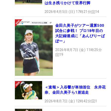
は生き残りかけて世界行脚
2026年4月5日 (日) 17時21分
14
金田久美子がツアー通算500
試合に参戦！ プロ18年目の
大記録達成に「あんびりーば
ぼー」
2026年8月7日 (金) 11時25分
19
＜速報＞入谷響が単独首位 永井花
奈、金田久美子ら1差追走
2026年8月7日 (金) 12時42分
1