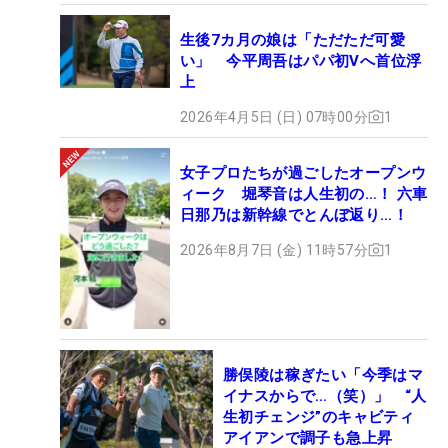
生後7カ月の娘は「ただただ可愛
い」 今平周吾はパパ初Vへ首位浮
上
2026年4月5日 (日) 07時00分
1
女子プロたちが過ごしたオープンウ
ィーク 堀琴音は人生初の…！ 六車
日那乃は新幹線でとんぼ返り…！
2026年8月7日 (金) 11時57分
1
勝俣陵は稼ぎたい「今季はマ
イナスからで…（笑）」 “人
生初チェンジ”のキャビティ
アイアンで調子も急上昇