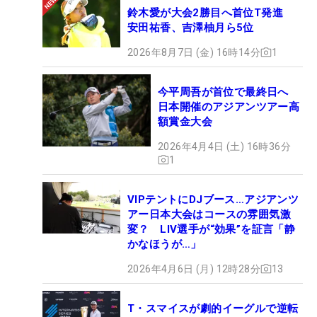
鈴木愛が大会2勝目へ首位T発進
安田祐香、吉澤柚月ら5位
2026年8月7日 (金) 16時14分
1
今平周吾が首位で最終日へ
日本開催のアジアンツアー高
額賞金大会
2026年4月4日 (土) 16時36分
1
VIPテントにDJブース…アジアンツ
アー日本大会はコースの雰囲気激
変？ LIV選手が“効果”を証言「静
かなほうが…」
2026年4月6日 (月) 12時28分
13
T・スマイスが劇的イーグルで逆転