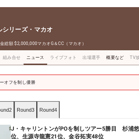
ルシリーズ・マカオ
金総額
$2,000,000
マカオG＆CC（マカオ）
組み合せ
ニュース
ライブフォト
出場選手
概要など
TV
ーオフを制し優勝
und2
Round3
Round4
J・キャリントンがPOを制しツアー5勝目 杉浦悠
位、生源寺龍憲21位、金谷拓実48位