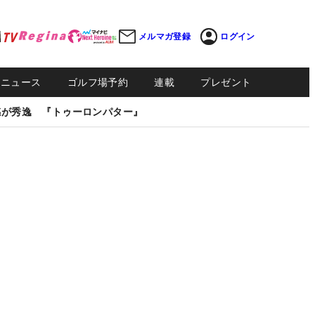
メルマガ登録
ログイン
Sニュース
ゴルフ場予約
連載
プレゼント
感が秀逸 『トゥーロンパター』