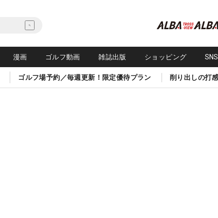
漫画
ゴルフ動画
雑誌出版
ショッピング
SN
ゴルフ場予約／毎週更新！限定優待プラン
削り出しの打