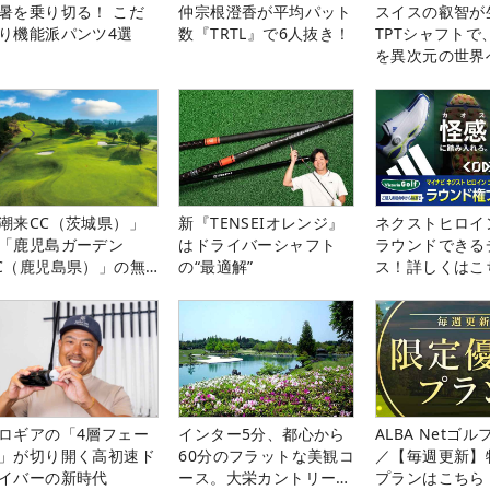
暑を乗り切る！ こだ
仲宗根澄香が平均パット
スイスの叡智が
り機能派パンツ4選
数『TRTL』で6人抜き！
TPTシャフトで
を異次元の世界
潮来CC（茨城県）」
新『TENSEIオレンジ』
ネクストヒロイ
「鹿児島ガーデン
はドライバーシャフト
ラウンドできる
C（鹿児島県）」の無
の“最適解”
ス！詳しくはこ
プレー券が当たる！！
ロギアの「4層フェー
インター5分、都心から
ALBA Netゴ
」が切り開く高初速ド
60分のフラットな美観コ
／【毎週更新】
イバーの新時代
ース。大栄カントリー俱
プランはこちら