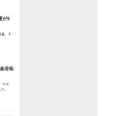
憲が5
幕。5
は金谷拓
・マカ
れた。