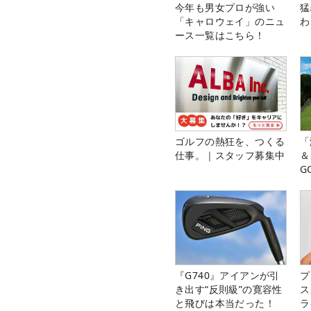
今年も男女プロが強い
猛
「キャロウェイ」のニュ
わ
ース一覧はこちら！
ゴルフの熱狂を、つくる
「
仕事。｜スタッフ募集中
＆
G
料
『G740』アイアンが引
プ
き出す“反則級”の寛容性
ス
と飛びは本当だった！
ラ