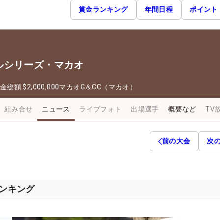
賞金ランキング
年間日程
ポイント
ルシリーズ・マカオ
金総額
$2,000,000
マカオG＆CC（マカオ）
組み合せ
ニュース
ライブフォト
出場選手
概要など
TV
前の大会
次
ランキング