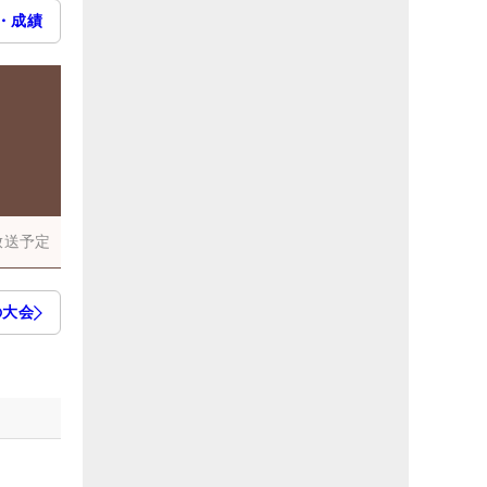
・成績
放送予定
の大会