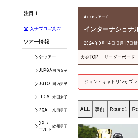
注目！
Asianツアー
インターナショナ
女子プロ写真館
ツアー情報
2024年3月14日-3月17日
賞
大会TOP
リーダーボード
全ツアー
JLPGA
国内女子
ジョン・キャトリンがプレ
JGTO
国内男子
LPGA
米国女子
ALL
事前
Round1
Ro
PGA
米国男子
DPワ
欧州男子
ールド