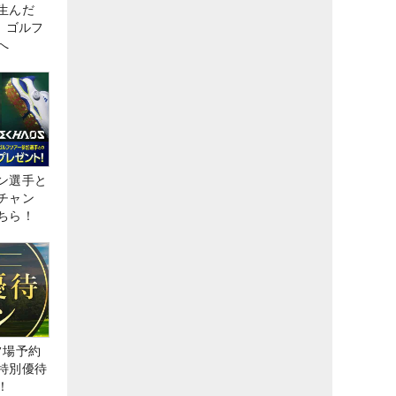
生んだ
、ゴルフ
へ
ン選手と
チャン
ちら！
ルフ場予約
特別優待
！