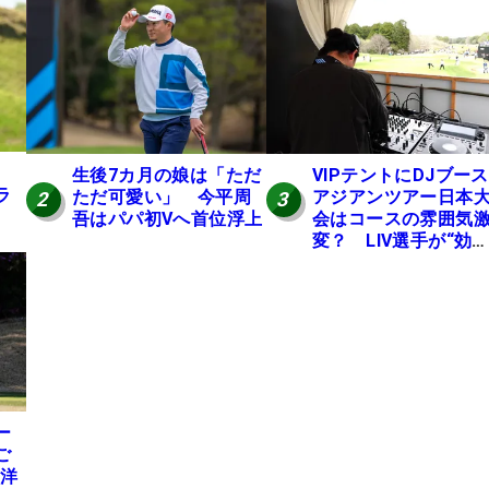
生後7カ月の娘は「ただ
VIPテントにDJブース
ラ
ただ可愛い」 今平周
アジアンツアー日本
2
3
吾はパパ初Vへ首位浮上
会はコースの雰囲気
変？ LIV選手が“効
果”を証言「静かなほ
が…」
ー
ご
地洋