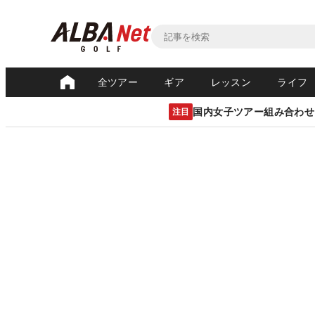
全ツアー
ギア
レッスン
ライフ
国内女子ツアー組み合わせ
注目