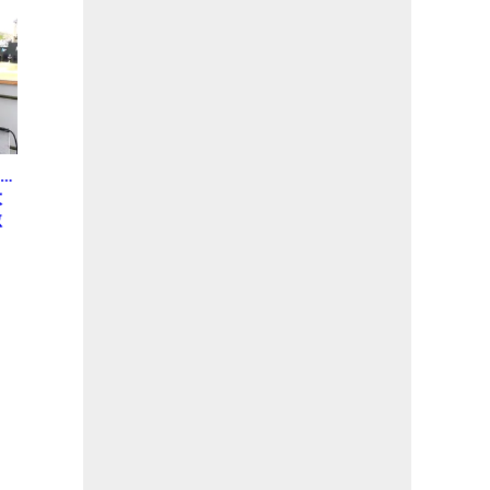
…
大
激
う