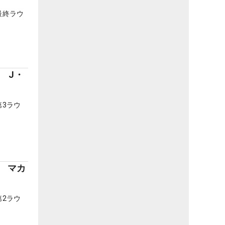
最終ラウ
 J・
3ラウ
へ マカ
2ラウ