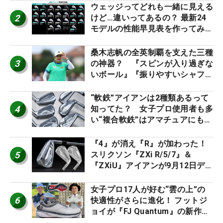
ウェッジってどれも一緒に見える
2
けど…違いってあるの？ 最新24
モデルの性能早見表を作ってみ
た #ギアカタログ2026
桑木志帆の全英制覇を支えた三種
3
の神器？ 『スピンが入り過ぎな
いボール』『振りやすいシャフ
ト』『真っすぐ飛ぶドライバ
ー』 #女子プロセッティング
“軟鉄”アイアンは2種類あるって
4
知ってた？ 女子プロ使用者も多
い“複合軟鉄”はアマチュアにもオ
ススメ！
『4』が消え『R』が加わった！
5
スリクソン『ZXi R/5/7』＆
『ZXiU』アイアンが9月12日デ
ビュー
女子プロ17人が好む“雲の上”の
6
快適性がさらに進化！ フットジ
ョイが『FJ Quantum』の新作を
発表、8月7日デビュー