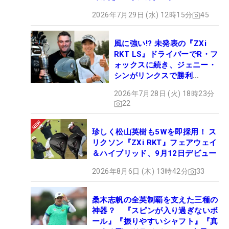
2026年7月29日 (水) 12時15分
45
風に強い!? 未発表の『ZXi
RKT LS』ドライバーでR・フ
ォックスに続き、ジェニー・
シンがリンクスで勝利
【WITB】
2026年7月28日 (火) 18時23分
22
珍しく松山英樹も5Wを即採用！ ス
リクソン『ZXi RKT』フェアウェイ
＆ハイブリッド、9月12日デビュー
2026年8月6日 (木) 13時42分
33
桑木志帆の全英制覇を支えた三種の
神器？ 『スピンが入り過ぎないボ
ール』『振りやすいシャフト』『真