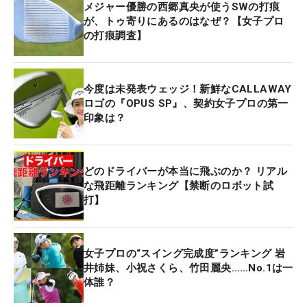
メジャー優勝の西郷真央が使うSWの打痕
が、トゥ寄りにあるのはなぜ？【女子プロ
の打痕調査】
今度は未発表ウェッジ！新鮮なCALLAWAY
ロゴの『OPUS SP』、契約女子プロの第一
印象は？
どのドライバーが本当に飛ぶのか？ リアル
な飛距離ランキング【禁断のロボット試
打】
女子プロの“スイング完成度”ランキング 岩
井姉妹、小祝さくら、竹田麗央……No.1は一
体誰？