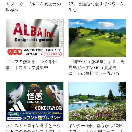
ャフトで、ゴルフを異次元の
27』は強烈な蹴りでパワーを
世界へ
生む
ゴルフの熱狂を、つくる仕
「潮来CC（茨城県）」＆「鹿
事。｜スタッフ募集中
児島ガーデンGC（鹿児島
県）」の無料プレー券が当た
る！！
ネクストヒロイン選手とラウ
インター5分、都心から60分
ンドできるチャンス！詳しく
のフラットな美観コース。大