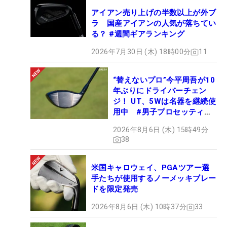
アイアン売り上げの半数以上が外ブ
ラ 国産アイアンの人気が落ちてい
る？ #週間ギアランキング
2026年7月30日 (木) 18時00分
11
“替えないプロ”今平周吾が10
年ぶりにドライバーチェン
ジ！ UT、5Wは名器を継続使
用中 #男子プロセッティン
グ
2026年8月6日 (木) 15時49分
38
米国キャロウェイ、PGAツアー選
手たちが使用するノーメッキブレー
ドを限定発売
2026年8月6日 (木) 10時37分
33