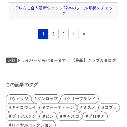
打ち方に合う最新ウェッジ22本のソール形状をチェッ
ク
1
2
3
ドライバーからパターまで！ 【最新】クラブカタログ
連載
この記事のタグ
#ウェッジ
#ダンロップ
#クリーブランド
#キャロウェイ
#フォーティーン
#ミズノ
#コブラ
#ブリヂストン
#ピン
#キャスコ
#プロギア
#ロイヤルコレクション