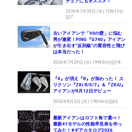
チュアにもオススメ！
2026年7月30日 (木) 12時15分
7
古いアイアンで「90の壁」に悩む
男が激変！PING『G740』アイアン
が引き出す“反則級”の寛容性と飛び
は本当だった！
2026年7月29日 (水) 19時36分
18
『4』が消え『R』が加わった！ ス
リクソン『ZXi R/5/7』＆『ZXiU』
アイアンが9月12日デビュー
2026年8月5日 (水) 17時56分
62
最新アイアンはロフト角で選べ！
最新41モデルの性能早見表を作っ
てみた！#ギアカタログ2026