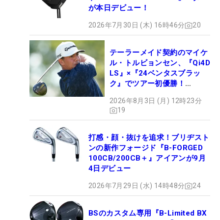
が本日デビュー！
2026年7月30日 (木) 16時46分
20
テーラーメイド契約のマイケ
ル・トルビョンセン、『Qi4D
LS』×『24ベンタスブラッ
ク』でツアー初優勝！
【WITB】
2026年8月3日 (月) 12時23分
19
打感・顔・抜けを追求！ブリヂスト
ンの新作フォージド『B-FORGED
100CB/200CB＋』アイアンが9月
4日デビュー
2026年7月29日 (水) 14時48分
24
BSのカスタム専用『B-Limited BX