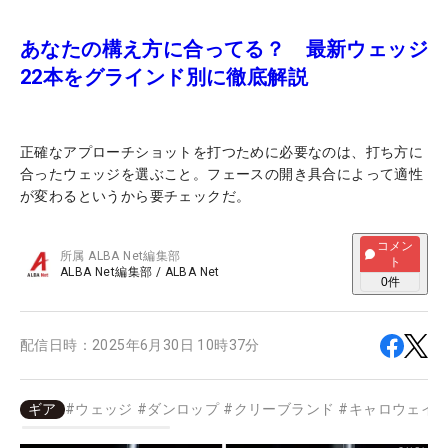
あなたの構え方に合ってる？ 最新ウェッジ
22本をグラインド別に徹底解説
正確なアプローチショットを打つために必要なのは、打ち方に
合ったウェッジを選ぶこと。フェースの開き具合によって適性
が変わるというから要チェックだ。
コメン
所属
ALBA Net編集部
ト
ALBA Net編集部
/
ALBA Net
0
件
配信日時：
2025年6月30日 10時37分
ギア
#
ウェッジ
#
ダンロップ
#
クリーブランド
#
キャロウェイ