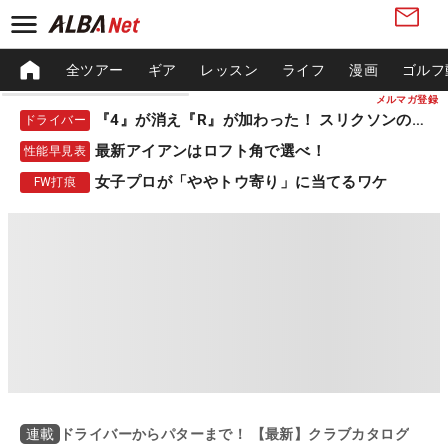
全ツアー
ギア
レッスン
ライフ
漫画
ゴルフ
メルマガ登録
『4』が消え『R』が加わった！ スリクソンの新作
ドライバー
最新アイアンはロフト角で選べ！
性能早見表
女子プロが「ややトウ寄り」に当てるワケ
FW打痕
ドライバーからパターまで！ 【最新】クラブカタログ
連載