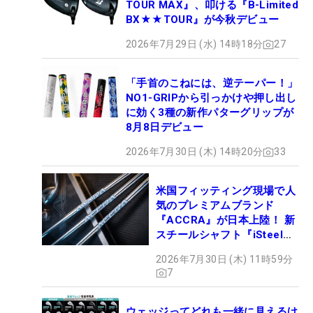
TOUR MAX』、叩ける『B-Limited
BX★★TOUR』が今秋デビュー
2026年7月29日 (水) 14時18分
27
「手首のこねには、逆テーパー！」
NO1-GRIPから引っかけや押し出し
に効く3種の新作パターグリップが
8月8日デビュー
2026年7月30日 (木) 14時20分
33
米国フィッティング現場で人
気のプレミアムブランド
『ACCRA』が日本上陸！ 新
スチールシャフト『iSteel
BLUE』が9月4日デビュー
2026年7月30日 (木) 11時59分
7
ウェッジってどれも一緒に見えるけ