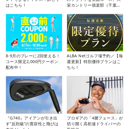
はこちら！
栄カントリー俱楽部（千葉
県）
8-9月のプレーに2回使える！
ALBA Netゴルフ場予約／【毎
コース限定2,000円クーポン
週更新】特別優待プランはこ
配布中！
ちら！
『G740』アイアンが引き出
プロギアの「4層フェース」が
す“反則級”の寛容性と飛びは
切り開く高初速ドライバーの