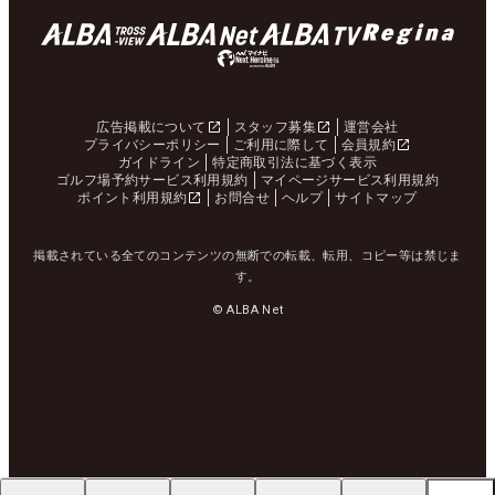
広告掲載について
スタッフ募集
運営会社
プライバシーポリシー
ご利用に際して
会員規約
ガイドライン
特定商取引法に基づく表示
ゴルフ場予約サービス利用規約
マイページサービス利用規約
ポイント利用規約
お問合せ
ヘルプ
サイトマップ
掲載されている全てのコンテンツの無断での転載、転用、コピー等は禁じま
す。
© ALBA Net