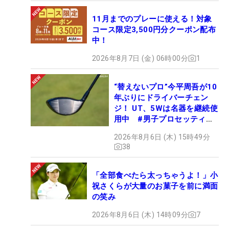
11月までのプレーに使える！対象
コース限定3,500円分クーポン配布
中！
2026年8月7日 (金) 06時00分
1
“替えないプロ”今平周吾が10
年ぶりにドライバーチェン
ジ！ UT、5Wは名器を継続使
用中 #男子プロセッティン
グ
2026年8月6日 (木) 15時49分
38
「全部食べたら太っちゃうよ！」小
祝さくらが大量のお菓子を前に満面
の笑み
2026年8月6日 (木) 14時09分
7