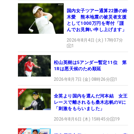
国内女子ツアー通算22勝の鈴
木愛 熊本地震の被災者支援
として1000万円を寄付「謹
んでお見舞い申し上げます」
2026年8月4日 (火) 17時07分
1
松山英樹は5アンダー暫定11位 第
1Rは悪天候のため順延
2026年8月7日 (金) 08時26分
1
全英より国内を選んだ河本結 女王
レースで離されるも桑木志帆のVに
「刺激をもらいました」
2026年8月6日 (木) 15時45分
19