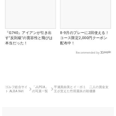
『G740』アイアンが引き出
8-9月のプレーに2回使える！
す“反則級”の寛容性と飛びは
コース限定2,000円クーポン
本当だった！
配布中！
Recommended by
ゴルフ総合サイ
「JLPGA」
平瀬真由美とイ・ボミ 二人の賞金女
ト ALBA Net
の写真一覧
王が支えた竹田麗央の初優勝