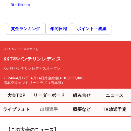
Rio Takeda
賞金ランキング
年間日程
ポイント・成績
JLPGAツアー
国内女子
KKT杯バンテリンレディス
KKT杯バンテリンレディスオープン
2024年4月12日-4月14日
賞金総額
¥100,000,000
熊本空港カントリークラブ（熊本県）
大会TOP
リーダーボード
組み合せ
ニュース
ライブフォト
出場選手
概要など
TV放送予定
【この大会のニュース】