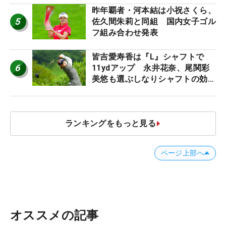
ロたちの“飛ばしギア”】
昨年覇者・河本結は小祝さくら、
5
佐久間朱莉と同組 国内女子ゴル
フ組み合わせ発表
皆吉愛寿香は『L』シャフトで
6
11ydアップ 永井花奈、尾関彩
美悠も選ぶしなりシャフトの効果
【ツアープロたちの“飛ばしギ
ア”】
ランキングをもっと見る
ページ上部へ
オススメの記事