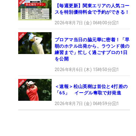
【毎週更新】関東エリアの人気コー
スを特別優待料金で予約ができる！
2026年8月7日 (金) 06時00分
1
プロアマ当日の脇元華に密着！「早
朝のホテル出発から、ラウンド後の
練習まで」忙しく過ごすプロの1日
を公開
2026年8月6日 (木) 15時50分
1
＜速報＞松山英樹は首位と4打差の
「65」 イーグル奪取で好発進
2026年8月7日 (金) 06時59分
1