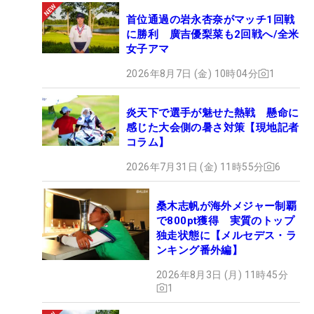
首位通過の岩永杏奈がマッチ1回戦
に勝利 廣吉優梨菜も2回戦へ/全米
女子アマ
2026年8月7日 (金) 10時04分
1
炎天下で選手が魅せた熱戦 懸命に
感じた大会側の暑さ対策【現地記者
コラム】
2026年7月31日 (金) 11時55分
6
桑木志帆が海外メジャー制覇
で800pt獲得 実質のトップ
独走状態に【メルセデス・ラ
ンキング番外編】
2026年8月3日 (月) 11時45分
1