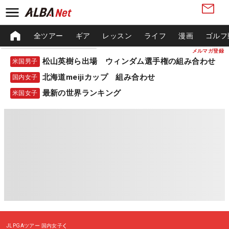
全ツアー
ギア
レッスン
ライフ
漫画
ゴルフ
メルマガ登録
松山英樹ら出場 ウィンダム選手権の組み合わせ
米国男子
北海道meijiカップ 組み合わせ
国内女子
最新の世界ランキング
米国女子
JLPGAツアー
国内女子