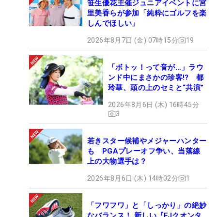
笹生優花主催ジュニアイベントに宮
里美香らが参加「純粋にゴルフを楽
しんでほしい」
2026年8月7日 (金) 07時15分
19
「ボトッ！って音が…」ラウ
ンド中にまさかの珍客!? 都
玲華、頭の上のセミと“共演”
2026年8月6日 (木) 16時45分
3
若きスター候補やメジャーハンター
も PGAプレーオフ争い、当落線
上の大物選手は？
2026年8月6日 (木) 14時02分
1
「フワフワ」と「しっかり」の絶妙
なバランス！ 新しい『FJクオンタ