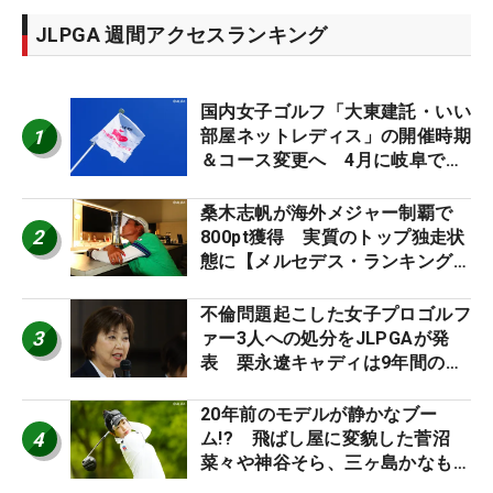
JLPGA 週間アクセスランキング
国内女子ゴルフ「大東建託・いい
1
部屋ネットレディス」の開催時期
＆コース変更へ 4月に岐阜で開
催
桑木志帆が海外メジャー制覇で
2
800pt獲得 実質のトップ独走状
態に【メルセデス・ランキング番
外編】
不倫問題起こした女子プロゴルフ
3
ァー3人への処分をJLPGAが発
表 栗永遼キャディは9年間の立
ち入り禁止
20年前のモデルが静かなブー
4
ム!? 飛ばし屋に変貌した菅沼
菜々や神谷そら、三ヶ島かなも使
う“名器”が人気な理由【ツアープ