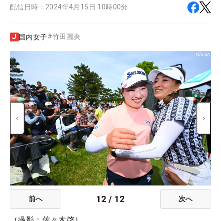
配信日時：
2024年4月15日 10時00分
#
竹田麗央
国内女子
12
/
12
前へ
次へ
（撮影：佐々木啓）