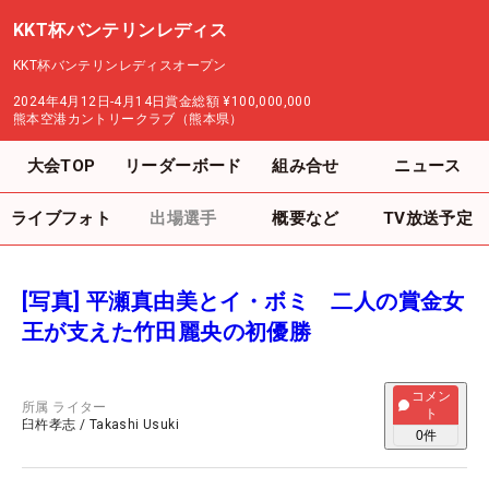
KKT杯バンテリンレディス
KKT杯バンテリンレディスオープン
2024年4月12日-4月14日
賞金総額
¥100,000,000
熊本空港カントリークラブ（熊本県）
大会TOP
リーダーボード
組み合せ
ニュース
ライブフォト
出場選手
概要など
TV放送予定
[写真] 平瀬真由美とイ・ボミ 二人の賞金女
王が支えた竹田麗央の初優勝
コメン
所属
ライター
ト
臼杵孝志
/
Takashi Usuki
0
件