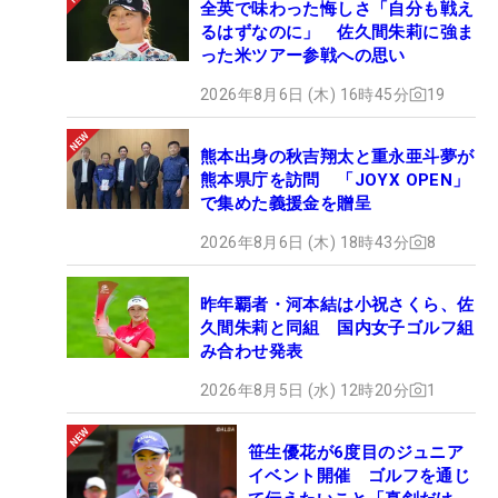
全英で味わった悔しさ「自分も戦え
るはずなのに」 佐久間朱莉に強ま
った米ツアー参戦への思い
2026年8月6日 (木) 16時45分
19
熊本出身の秋吉翔太と重永亜斗夢が
熊本県庁を訪問 「JOYX OPEN」
で集めた義援金を贈呈
2026年8月6日 (木) 18時43分
8
昨年覇者・河本結は小祝さくら、佐
久間朱莉と同組 国内女子ゴルフ組
み合わせ発表
2026年8月5日 (水) 12時20分
1
笹生優花が6度目のジュニア
イベント開催 ゴルフを通じ