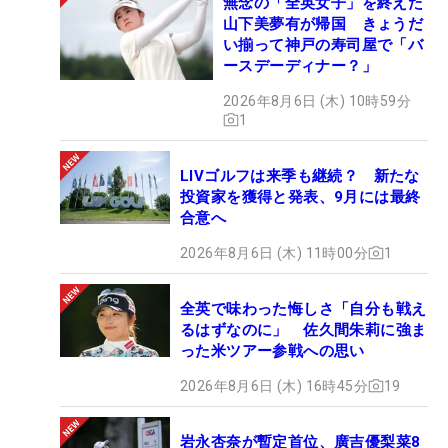
無念の「全英女子」を終えた
山下美夢有が帰国 きょうだ
い揃って神戸の寿司屋で「バ
ースデーディナー？」
2026年8月6日 (木) 10時59分
1
LIVゴルフは来季も継続？ 新たな
投資家を獲得と発表、9月には最終
合意へ
2026年8月6日 (木) 11時00分
1
全英で味わった悔しさ「自分も戦え
るはずなのに」 佐久間朱莉に強ま
った米ツアー参戦への思い
2026年8月6日 (木) 16時45分
19
岩永杏奈が暫定首位、廣吉優梨菜8