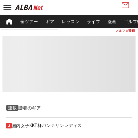
全ツアー
ギア
レッスン
ライフ
漫画
ゴルフ
メルマガ登録
勝者のギア
連載
KKT杯バンテリンレディス
国内女子