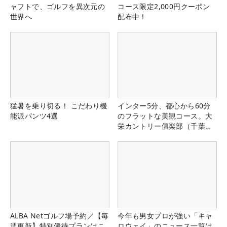
ャフトで、ゴルフを異次元の
コース限定2,000円クーポン
世界へ
配布中！
猛暑を乗り切る！ こだわり機
インター5分、都心から60分
能派パンツ4選
のフラットな美観コース。大
栄カントリー俱楽部（千葉
県）
ALBA Netゴルフ場予約／【毎
今年も男女プロが強い「キャ
週更新】特別優待プランはこ
ロウェイ」のニュース一覧は