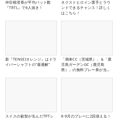
仲宗根澄香が平均パット数
ネクストヒロイン選手とラウ
『TRTL』で6人抜き！
ンドできるチャンス！詳しく
はこちら！
新『TENSEIオレンジ』はドラ
「潮来CC（茨城県）」＆「鹿
イバーシャフトの“最適解”
児島ガーデンGC（鹿児島
県）」の無料プレー券が当た
る！！
スイスの叡智が生んだTPTシ
8-9月のプレーに2回使える！