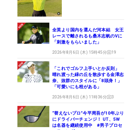
全英より国内を選んだ河本結 女王
レースで離されるも桑木志帆のVに
「刺激をもらいました」
2026年8月6日 (木) 15時45分
19
「これでゴルフ上手いとか反則」
晴れ渡った緑の丘を散歩する金澤志
奈、抜群のスタイルに「8頭身！」
「可愛いにも程がある」
2026年8月6日 (木) 11時36分
3
“替えないプロ”今平周吾が10年ぶり
にドライバーチェンジ！ UT、5W
は名器を継続使用中 #男子プロセ