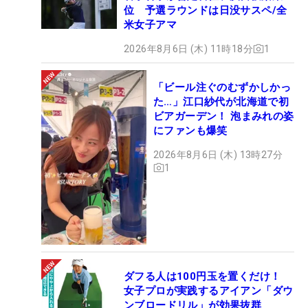
位 予選ラウンドは日没サスペ/全
米女子アマ
2026年8月6日 (木) 11時18分
1
「ビール注ぐのむずかしかっ
た…」江口紗代が北海道で初
ビアガーデン！ 泡まみれの姿
にファンも爆笑
2026年8月6日 (木) 13時27分
1
ダフる人は100円玉を置くだけ！
女子プロが実践するアイアン「ダウ
ンブロードリル」が効果抜群