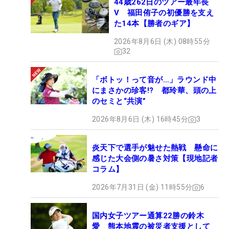
44歳262日のツアー最年長
V 福田侑子の初優勝を支え
た14本【勝者のギア】
2026年8月6日 (木) 08時55分
32
「ボトッ！って音が…」ラウンド中
にまさかの珍客!? 都玲華、頭の上
のセミと“共演”
2026年8月6日 (木) 16時45分
3
炎天下で選手が魅せた熱戦 懸命に
感じた大会側の暑さ対策【現地記者
コラム】
2026年7月31日 (金) 11時55分
6
国内女子ツアー通算22勝の鈴木
愛 熊本地震の被災者支援として