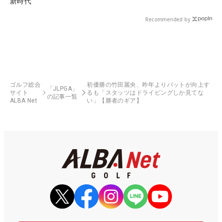
新時代
Recommended by
ゴルフ総合
初優勝の竹田麗央、昨年よりパットが向上す
「JLPGA」
サイト
るも「スタッツはドライビングしか見てな
の記事一覧
ALBA Net
い」【勝者のギア】