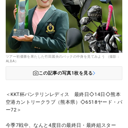
ツアー初優勝を果たした竹田麗央のバックの中身を見てみよう （撮影：
ALBA）
この記事の写真
1
枚を見る
＜KKT杯バンテリンレディス 最終日◇14日◇熊本
空港カントリークラブ（熊本県）◇6518ヤード・パ
ー72＞
今季7戦中、なんと4度目の最終日・最終組スター