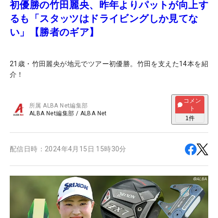
初優勝の竹田麗央、昨年よりパットが向上す
るも「スタッツはドライビングしか見てな
い」【勝者のギア】
21歳・竹田麗央が地元でツアー初優勝。竹田を支えた14本を紹
介！
コメン
所属
ALBA Net編集部
ト
ALBA Net編集部
/
ALBA Net
1
件
配信日時：
2024年4月15日 15時30分