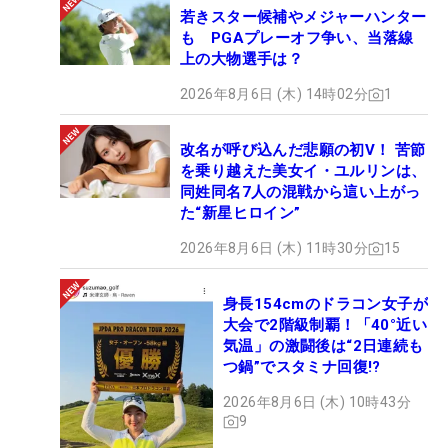
若きスター候補やメジャーハンター
も PGAプレーオフ争い、当落線
上の大物選手は？
2026年8月6日 (木) 14時02分
1
改名が呼び込んだ悲願の初V！ 苦節
を乗り越えた美女イ・ユルリンは、
同姓同名7人の混戦から這い上がっ
た“新星ヒロイン”
2026年8月6日 (木) 11時30分
15
身長154cmのドラコン女子が
大会で2階級制覇！「40°近い
気温」の激闘後は“2日連続も
つ鍋”でスタミナ回復!?
2026年8月6日 (木) 10時43分
9