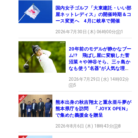
国内女子ゴルフ「大東建託・いい部
屋ネットレディス」の開催時期＆コ
ース変更へ 4月に岐阜で開催
2026年7月30日 (木) 06時00分
1
20年前のモデルが静かなブー
ム!? 飛ばし屋に変貌した菅
沼菜々や神谷そら、三ヶ島か
なも使う“名器”が人気な理由
【ツアープロたちの“飛ばし
2026年7月29日 (水) 14時02分
ギア”】
5
熊本出身の秋吉翔太と重永亜斗夢が
熊本県庁を訪問 「JOYX OPEN」
で集めた義援金を贈呈
2026年8月6日 (木) 18時43分
8