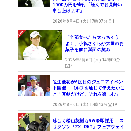
1000万円を寄付「謹んでお見舞い
申し上げます」
2026年8月4日 (火) 17時07分
1
「全部食べたら太っちゃう
よ！」小祝さくらが大量のお
菓子を前に満面の笑み
2026年8月6日 (木) 14時09分
7
笹生優花が6度目のジュニアイベン
ト開催 ゴルフを通じて伝えたいこ
と「真剣だけど、それを楽しむ」
2026年8月6日 (木) 17時43分
19
珍しく松山英樹も5Wを即採用！ ス
リクソン『ZXi RKT』フェアウェイ