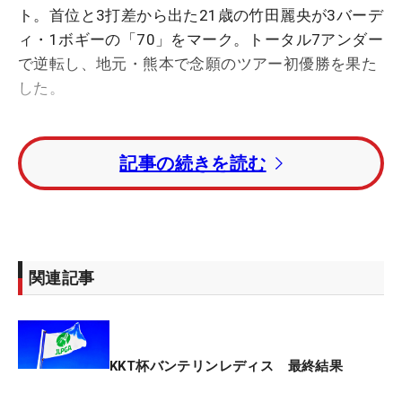
ト。首位と3打差から出た21歳の竹田麗央が3バーデ
ィ・1ボギーの「70」をマーク。トータル7アンダー
で逆転し、地元・熊本で念願のツアー初優勝を果た
した。
テレビ解説を務めた叔母の平瀬真由美が「昨年より
記事の続きを読む
パッティングが良くなった」と目を細める通り、竹
田もオフの間に「ショートゲームの練習ばかりしま
した。アプローチもそうですが、同じくらいパター
をやりました」と言う。実際、パーオンホールの
「平均パット」が昨季1.8048（35位）➡今季
関連記事
1.7643（5位）と数字にも現れる。
ゴルフをやり始めたころから飛距離は出る方だっ
た。今も距離では誰にも負けたくないと思ってお
KKT杯バンテリンレディス 最終結果
り、スタッツはドライビングディスタンスしかチェ