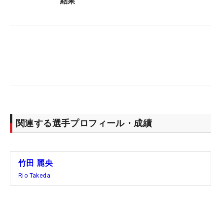
結果
HYBRID S）
5I：スリクソンZX5 MkII
6I～PW：スリクソンZX7 MKⅡ（N.S.PRO Modus³
TOUR120S）
W：クリーブランドRTX6 ZIPCORE（50,54,58°）
PT：オデッセイAi-ONE #7S
BALL：スリクソンZ-STAR
関連する選手プロフィール・成績
竹田 麗央
Rio Takeda