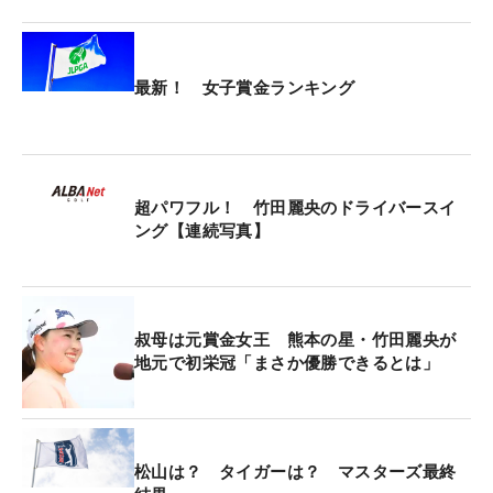
ックしていない。去年は同ランク２位（258.91yd、
昨年1位は神谷そらの260.82yd）となり、「悔しく
て絶対1位獲りたいなと思いました」。
最新！ 女子賞金ランキング
ドライバーはスリクソン『ZX7 MkII LS』のプロト
タイプ。球が高く上がりすぎるモノは好みではな
く、安定したスピン量が出るクラブを契約するダン
超パワフル！ 竹田麗央のドライバースイ
ロップにリクエストしている。また、パターのオデ
ング【連続写真】
ッセイ『Ai-ONE #7S』は、今年初戦の台湾の試合か
ら使っており「最初に試した時から出球が揃ってス
トロークしやすかった」とのこと。
叔母は元賞金女王 熊本の星・竹田麗央が
地元で初栄冠「まさか優勝できるとは」
【竹田麗央の優勝ギア】
1W：スリクソンZX7 MkII LSプロトタイプ
（8.5°TOUR AD UB-5X 45.25㌅ D1 308.3g）
3W：スリクソンZX MkII（15°TOUR AD UB-6S）
松山は？ タイガーは？ マスターズ最終
3,4U：スリクソンZX MkII（19,22°TOUR AD DI-75