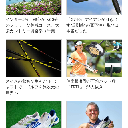
インター5分、都心から60分
『G740』アイアンが引き出
のフラットな美観コース。大
す“反則級”の寛容性と飛びは
栄カントリー俱楽部（千葉
本当だった！
県）
スイスの叡智が生んだTPTシ
仲宗根澄香が平均パット数
ャフトで、ゴルフを異次元の
『TRTL』で6人抜き！
世界へ