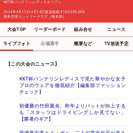
KKT杯バンテリンレディスオープン
2024年4月12日-4月14日
賞金総額
¥100,000,000
熊本空港カントリークラブ（熊本県）
大会TOP
リーダーボード
組み合せ
ニュース
ライブフォト
出場選手
概要など
TV放送予定
【この大会のニュース】
KKT杯バンテリンレディスで見た華やかな女子
プロのウェアを徹底紹介【編集部ファッション
チェック】
初優勝の竹田麗央、昨年よりパットが向上する
も「スタッツはドライビングしか見てない」
【勝者のギア】
平瀬真由美とイ・ボミ 二人の賞金女王が支え