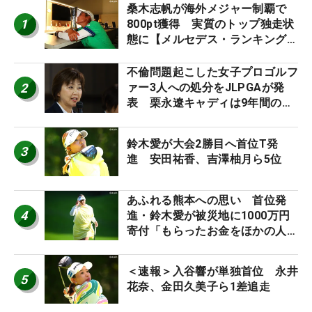
桑木志帆が海外メジャー制覇で
1
800pt獲得 実質のトップ独走状
態に【メルセデス・ランキング番
外編】
不倫問題起こした女子プロゴルフ
2
ァー3人への処分をJLPGAが発
表 栗永遼キャディは9年間の立
ち入り禁止
鈴木愛が大会2勝目へ首位T発
3
進 安田祐香、吉澤柚月ら5位
あふれる熊本への思い 首位発
4
進・鈴木愛が被災地に1000万円
寄付「もらったお金をほかの人
に」
＜速報＞入谷響が単独首位 永井
5
花奈、金田久美子ら1差追走