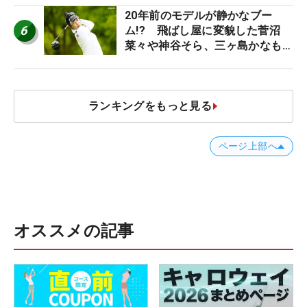
20年前のモデルが静かなブー
6
ム!? 飛ばし屋に変貌した菅沼
菜々や神谷そら、三ヶ島かなも使
う“名器”が人気な理由【ツアープ
ロたちの“飛ばしギア”】
ランキングをもっと見る
ページ上部へ
オススメの記事