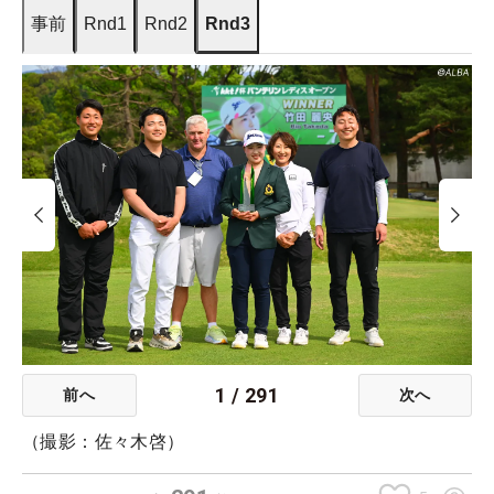
事前
Rnd1
Rnd2
Rnd3
1
/
291
前へ
次へ
（撮影：佐々木啓）