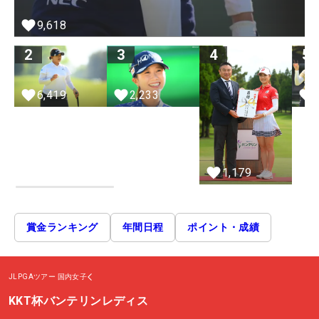
9,618
2
3
4
5
6,419
2,233
1,179
賞金ランキング
年間日程
ポイント・成績
JLPGAツアー
国内女子
KKT杯バンテリンレディス