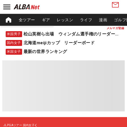
全ツアー
ギア
レッスン
ライフ
漫画
ゴルフ
メルマガ登録
松山英樹ら出場 ウィンダム選手権のリーダーボード
米国男子
北海道meijiカップ リーダーボード
国内女子
最新の世界ランキング
米国女子
JLPGAツアー
国内女子