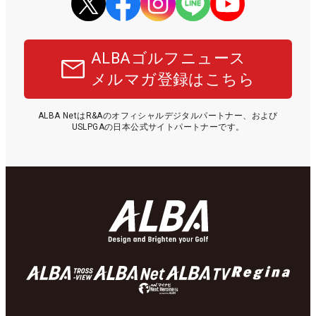
ALBAゴルフニュース
メルマガ登録はこちら
ALBA NetはR&Aのオフィシャルデジタルパートナー、および
USLPGAの日本公式サイトパートナーです。