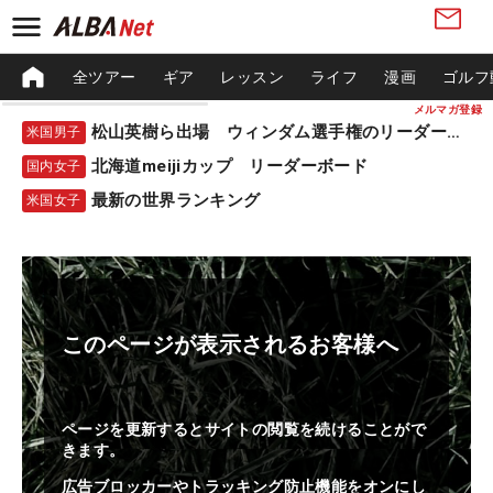
全ツアー
ギア
レッスン
ライフ
漫画
ゴルフ
メルマガ登録
松山英樹ら出場 ウィンダム選手権のリーダーボード
米国男子
北海道meijiカップ リーダーボード
国内女子
最新の世界ランキング
米国女子
このページが表示されるお客様へ
ページを更新するとサイトの閲覧を続けることがで
きます。
広告ブロッカーやトラッキング防止機能をオンにし