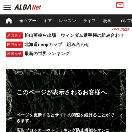
全ツアー
ギア
レッスン
ライフ
漫画
ゴルフ
メルマガ登録
松山英樹ら出場 ウィンダム選手権の組み合わせ
米国男子
北海道meijiカップ 組み合わせ
国内女子
最新の世界ランキング
米国女子
このページが表示されるお客様へ
ページを更新するとサイトの閲覧を続けることがで
きます。
広告ブロッカーやトラッキング防止機能をオンにし