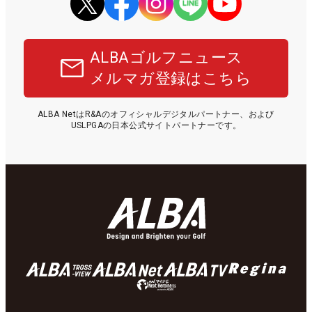
ALBAゴルフニュース
メルマガ登録はこちら
ALBA NetはR&Aのオフィシャルデジタルパートナー、および
USLPGAの日本公式サイトパートナーです。