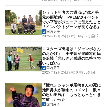
ショット巧者の共通点は”体と手
元の距離感” PALMAXイベント
で小平智がジュニアに伝えたこと
「インパクトゾーンが長くなる」
国内男子
12
2025年12月25日 (木) 16時02分
マスターズ出場は「ジャンボさん
のおかげ」 小平智が尾崎将司氏
を追悼「悲しさと感謝の気持ちで
いっぱい」
国内男子
1
2025年12月25日 (木) 07時00分
「憧れ」ジャンボ尾崎さんの死に
池田勇太が無念のコメント 数々
の思い出残す「もっともっと生き
て欲しかった」
国内男子