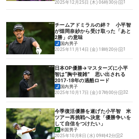
1
2025年12月25日 (木) 06時30分
チームアドミラルの絆？ 小平智
が畑岡奈紗から受け取った「あと
2勝」の意味
国内男子
1
2025年11月14日 (金) 18時20分
日本OP優勝→マスターズに小平
智は“胸中複雑” 思い出される
2017-18年の過酷ロード
国内男子
32
2025年10月17日 (金) 07時00分
今季復活優勝を遂げた小平智 米
ツアー再挑戦へ決意「優勝争いを
して自信をつけたい」
米国男子
2
2025年10月8日 (水) 09時42分