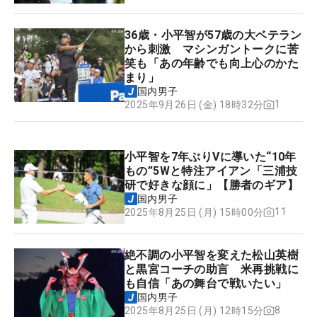
36歳・小平智が57歳の大ベテラン
から刺激 マシンガントークに苦
笑も「あの年齢でも向上心のかた
まり」
国内男子
1
2025年9月26日 (金) 18時32分
小平智を7年ぶりVに導いた“10年
もの”5Wと特注アイアン「三浦技
研で好きな顔に」【勝者のギア】
国内男子
11
2025年8月25日 (月) 15時00分
絶不調の小平智を変えた松山英樹
と黒宮コーチの助言 米再挑戦に
も自信「あの舞台で戦いたい」
国内男子
8
2025年8月25日 (月) 12時15分