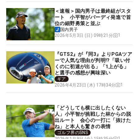
＜速報＞国内男子は最終組がスタ
ート 小平智がバーディ発進で首
位の細野勇策と並ぶ
国内男子
1
2026年5月3日 (日) 09時21分
『GTS2』が『同3』よりPGAツア
ーで人気な理由が判明!?「吸い付
くのに初速が出る」「1上がる」
と選手の感想が興味深い
ギア
1
2026年4月23日 (木) 17時34分
「どうしても横に出したくない
人」小平智が挑戦した林からの脱
出ルート 会心の一打に「抜けた
ね」と本人も驚きの表情
ゴルフ界のSNS
1
2026年1月9日 (金) 15時35分