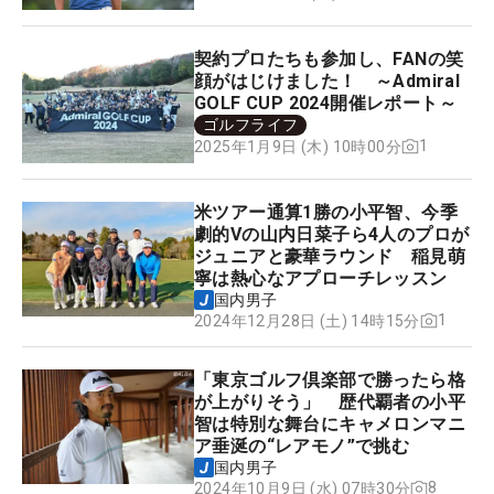
契約プロたちも参加し、FANの笑
顔がはじけました！ ～Admiral
GOLF CUP 2024開催レポート～
ゴルフライフ
1
2025年1月9日 (木) 10時00分
米ツアー通算1勝の小平智、今季
劇的Vの山内日菜子ら4人のプロが
ジュニアと豪華ラウンド 稲見萌
寧は熱心なアプローチレッスン
国内男子
1
2024年12月28日 (土) 14時15分
「東京ゴルフ倶楽部で勝ったら格
が上がりそう」 歴代覇者の小平
智は特別な舞台にキャメロンマニ
ア垂涎の“レアモノ”で挑む
国内男子
8
2024年10月9日 (水) 07時30分