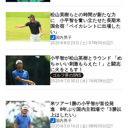
松山英樹らとの時間が新たな力
に 小平智を奮い立たせた長期米
国合宿「ベイカレントに出場した
い」
国内男子
1
2025年8月23日 (土) 07時30分
小平智が松山英樹とラウンド 「め
ちゃいい刺激もらえた！」と闘志
に火をともす！
ゴルフ界のSNS
1
2025年7月30日 (水) 16時38分
米ツアー1勝の小平智が首位発
進 8年ぶり国内主戦場で「3勝以
上はしたい」
国内男子
1
2025年5月16日 (金) 08時30分