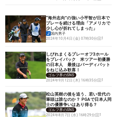
“海外志向”の強い小平智が日本で
プレーを続ける理由「アメリカで
少し心が折れてしまった」
国内男子
1
2024年10月4日 (金) 07時30分
しびれまくるプレーオフ3ホール
をプレイバック 米ツアー初優勝
の日本人 最後はバーディパット
をねじ込み歓喜！
ゴルフ界のSNS
1
2024年9月12日 (木) 16時35分
松山英樹の後を追う、若い世代の
筆頭は誰なのか？ PGAで日本人同
士の優勝争いはあり得る？
ゴルフ界のSNS
1
2024年8月7日 (水) 16時29分