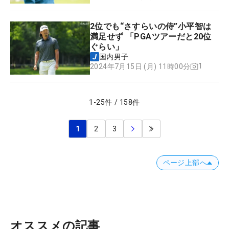
2位でも“さすらいの侍”小平智は
満足せず 「PGAツアーだと20位
ぐらい」
国内男子
1
2024年7月15日 (月) 11時00分
1
-
25
件
/
158
件
1
2
3
ページ上部へ
オススメの記事