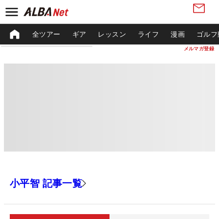
全ツアー
ギア
レッスン
ライフ
漫画
ゴルフ
メルマガ登録
小平智 記事一覧