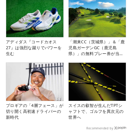
アディダス『コードカオス
「潮来CC（茨城県）」＆「鹿
27』は強烈な蹴りでパワーを
児島ガーデンGC（鹿児島
生む
県）」の無料プレー券が当た
る！！
プロギアの「4層フェース」が
スイスの叡智が生んだTPTシ
切り開く高初速ドライバーの
ャフトで、ゴルフを異次元の
新時代
世界へ
Recommended by