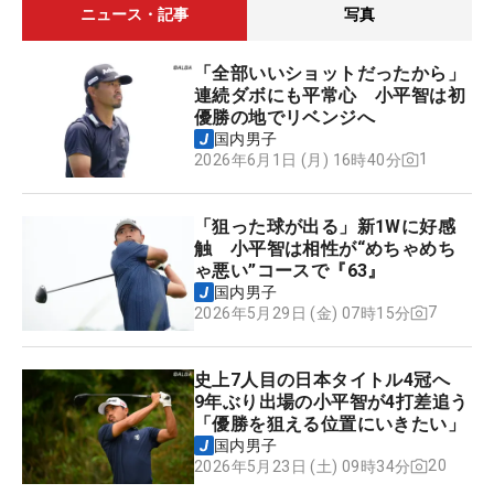
ニュース・記事
写真
「全部いいショットだったから」
連続ダボにも平常心 小平智は初
優勝の地でリベンジへ
国内男子
1
2026年6月1日 (月) 16時40分
「狙った球が出る」新1Wに好感
触 小平智は相性が“めちゃめち
ゃ悪い”コースで『63』
国内男子
7
2026年5月29日 (金) 07時15分
史上7人目の日本タイトル4冠へ
9年ぶり出場の小平智が4打差追う
「優勝を狙える位置にいきたい」
国内男子
20
2026年5月23日 (土) 09時34分