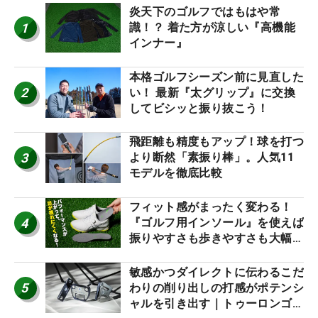
炎天下のゴルフではもはや常
1
識！？ 着た方が涼しい『高機能
インナー』
本格ゴルフシーズン前に見直した
2
い！ 最新『太グリップ』に交換
してビシッと振り抜こう！
飛距離も精度もアップ！球を打つ
3
より断然「素振り棒」。人気11
モデルを徹底比較
フィット感がまったく変わる！
4
『ゴルフ用インソール』を使えば
振りやすさも歩きやすさも大幅に
アップ！
敏感かつダイレクトに伝わるこだ
5
わりの削り出しの打感がポテンシ
ャルを引き出す｜トゥーロンゴル