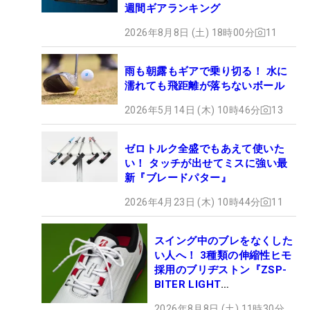
週間ギアランキング
2026年8月8日 (土) 18時00分
11
雨も朝露もギアで乗り切る！ 水に
濡れても飛距離が落ちないボール
2026年5月14日 (木) 10時46分
13
ゼロトルク全盛でもあえて使いた
い！ タッチが出せてミスに強い最
新『ブレードパター』
2026年4月23日 (木) 10時44分
11
スイング中のブレをなくした
い人へ！ 3種類の伸縮性ヒモ
採用のブリヂストン『ZSP-
BITER LIGHT
MAGICLACE』、8月8日デビ
2026年8月8日 (土) 11時30分