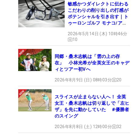
敏感かつダイレクトに伝わる
こだわりの削り出しの打感が
ポテンシャルを引き出す｜ト
ゥーロンゴルフ モナコ/アル
カトラズ/ハリウッド
2026年5月14日 (木) 10時46分
10
同郷・桑木志帆は「雲の上の存
在」 小林光希が全英女王のキャデ
ィとツアー初Vへ
2026年8月9日 (日) 08時03分
20
スライスが止まらない人へ！ 全英
女王・桑木志帆は切り返しで「左ヒ
ザ」を先に動かしていた #優勝者
のスイング
2026年8月8日 (土) 12時00分
32