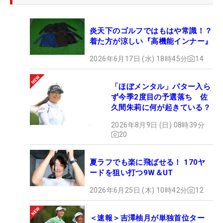
炎天下のゴルフではもはや常識！？
着た方が涼しい『高機能インナー』
2026年6月17日 (水) 18時45分
14
「ほぼメンタル」パター入ら
ず今季2度目の予選落ち 佐
久間朱莉に何が起きている？
2026年8月9日 (日) 08時39分
20
夏ラフでも楽に飛ばせる！ 170ヤ
ードを狙い打つ9W＆UT
2026年6月25日 (木) 10時42分
12
＜速報＞吉澤柚月が単独首位ター