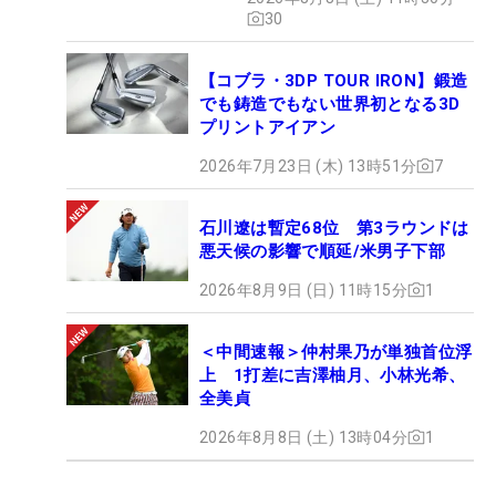
ュー
30
【コブラ・3DP TOUR IRON】鍛造
でも鋳造でもない世界初となる3D
プリントアイアン
2026年7月23日 (木) 13時51分
7
石川遼は暫定68位 第3ラウンドは
悪天候の影響で順延/米男子下部
2026年8月9日 (日) 11時15分
1
＜中間速報＞仲村果乃が単独首位浮
上 1打差に吉澤柚月、小林光希、
全美貞
2026年8月8日 (土) 13時04分
1