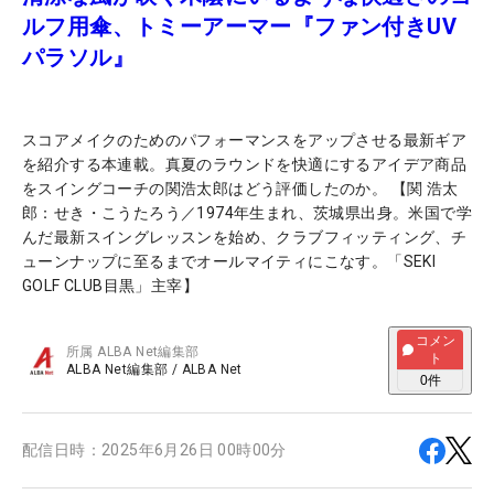
ルフ用傘、トミーアーマー『ファン付きUV
パラソル』
スコアメイクのためのパフォーマンスをアップさせる最新ギア
を紹介する本連載。真夏のラウンドを快適にするアイデア商品
をスイングコーチの関浩太郎はどう評価したのか。 【関 浩太
郎：せき・こうたろう／1974年生まれ、茨城県出身。米国で学
んだ最新スイングレッスンを始め、クラブフィッティング、チ
ューンナップに至るまでオールマイティにこなす。「SEKI
GOLF CLUB目黒」主宰】
コメン
所属
ALBA Net編集部
ト
ALBA Net編集部
/
ALBA Net
0
件
配信日時：
2025年6月26日 00時00分