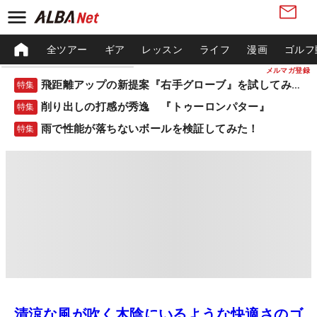
全ツアー
ギア
レッスン
ライフ
漫画
ゴルフ
メルマガ登録
飛距離アップの新提案『右手グローブ』を試してみた！
特集
削り出しの打感が秀逸 『トゥーロンパター』
特集
雨で性能が落ちないボールを検証してみた！
特集
清涼な風が吹く木陰にいるような快適さのゴ