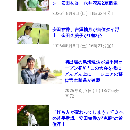
ン 安田祐香、永井花奈2差追走
2026年8月9日 (日) 11時32分
1
安田祐香、吉澤柚月が首位タイ浮
上 金田久美子が1差3位
2026年8月8日 (土) 16時21分
1
初出場の鳥海颯汰が岩手県オ
ープン初V「この大会を機に
どんどん上に」 シニアの部
は宮本勝昌が連覇
2026年8月8日 (土) 18時25分
72
「打ち方が変わってしまう」洋芝へ
の苦手意識 安田祐香が“克服”の首
位浮上