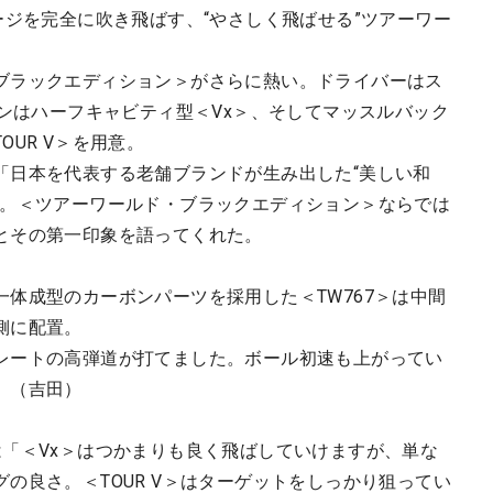
ージを完全に吹き飛ばす、“やさしく飛ばせる”ツアーワー
ブラックエディション＞がさらに熱い。ドライバーはス
アンはハーフキャビティ型＜Vx＞、そしてマッスルバック
UR V＞を用意。
「日本を代表する老舗ブランドが生み出した“美しい和
ね。＜ツアーワールド・ブラックエディション＞ならでは
とその第一印象を語ってくれた。
体成型のカーボンパーツを採用した＜TW767＞は中間
側に配置。
レートの高弾道が打てました。ボール初速も上がってい
」（吉田）
は「＜Vx＞はつかまりも良く飛ばしていけますが、単な
の良さ。＜TOUR V＞はターゲットをしっかり狙ってい