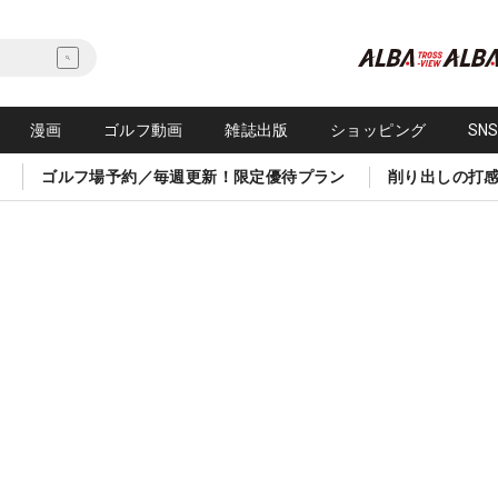
漫画
ゴルフ動画
雑誌出版
ショッピング
SN
ゴルフ場予約／毎週更新！限定優待プラン
削り出しの打