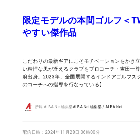
限定モデルの本間ゴルフ＜TW
やすい傑作品
こだわりの最新ギアにこそモチベーションをかき
い精悍な黒が冴えるクラブをプロコーチ・吉田一尊
府出身。2023年、全国展開するインドアゴルフス
のコーチへの指導を行なっている】
所属
ALBA Net編集部
ALBA Net編集部
/
ALBA Net
配信日時：
2024年11月28日 06時00分