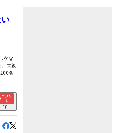
扱い
しかな
れ、大阪
00名
コメン
ト
1
件