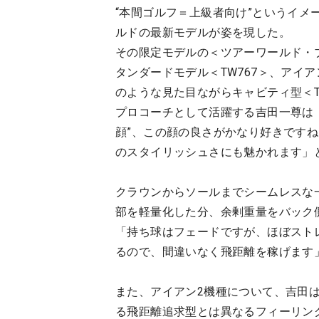
“本間ゴルフ＝上級者向け”というイメ
ルドの最新モデルが姿を現した。
その限定モデルの＜ツアーワールド・
タンダードモデル＜TW767＞、アイ
のような見た目ながらキャビティ型＜TO
プロコーチとして活躍する吉田一尊は
顔”、この顔の良さがかなり好きです
のスタイリッシュさにも魅かれます」
クラウンからソールまでシームレスな一
部を軽量化した分、余剰重量をバック
「持ち球はフェードですが、ほぼスト
るので、間違いなく飛距離を稼げます
また、アイアン2機種について、吉田
る飛距離追求型とは異なるフィーリング