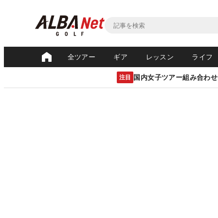
全ツアー
ギア
レッスン
ライフ
国内女子ツアー組み合わせ
注目