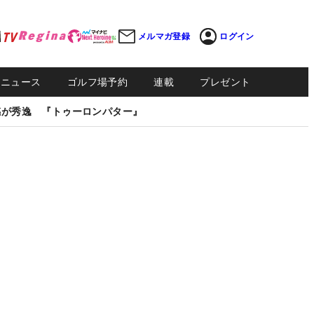
メルマガ登録
ログイン
Sニュース
ゴルフ場予約
連載
プレゼント
感が秀逸 『トゥーロンパター』