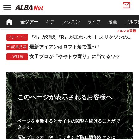
全ツアー
ギア
レッスン
ライフ
漫画
ゴルフ
メルマガ登録
『4』が消え『R』が加わった！ スリクソンの新作
ドライバー
最新アイアンはロフト角で選べ！
性能早見表
女子プロが「ややトウ寄り」に当てるワケ
FW打痕
このページが表示されるお客様へ
ページを更新するとサイトの閲覧を続けることがで
きます。
広告ブロッカーやトラッキング防止機能をオンにし