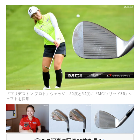
『ブリヂストン プロト』ウェッジ。50度と54度に『MCIソリッド85』シ
ャフトを採用