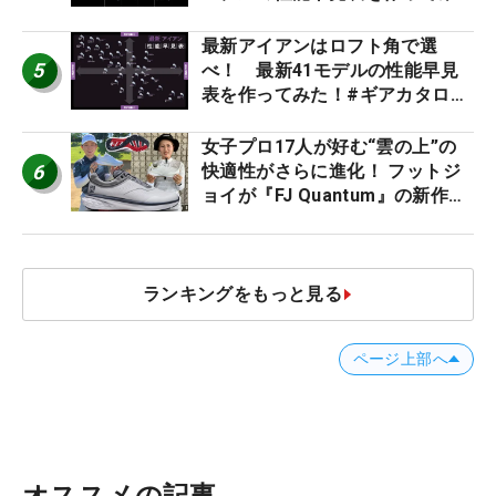
た #ギアカタログ2026
最新アイアンはロフト角で選
5
べ！ 最新41モデルの性能早見
表を作ってみた！#ギアカタログ
2026
女子プロ17人が好む“雲の上”の
6
快適性がさらに進化！ フットジ
ョイが『FJ Quantum』の新作を
発表、8月7日デビュー
ランキングをもっと見る
ページ上部へ
オススメの記事