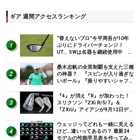
ギア 週間アクセスランキング
“替えないプロ”今平周吾が10年
1
ぶりにドライバーチェンジ！
UT、5Wは名器を継続使用中 #
男子プロセッティング
桑木志帆の全英制覇を支えた三種
2
の神器？ 『スピンが入り過ぎな
いボール』『振りやすいシャフ
ト』『真っすぐ飛ぶドライバ
ー』 #女子プロセッティング
『4』が消え『R』が加わった！
3
スリクソン『ZXi R/5/7』＆
『ZXiU』アイアンが9月12日デ
ビュー
ウェッジってどれも一緒に見える
4
けど…違いってあるの？ 最新24
モデルの性能早見表を作ってみ