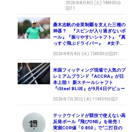
2026年8月8日 (土) 18時00分
11
桑木志帆の全英制覇を支えた三種の
神器？ 『スピンが入り過ぎないボ
ール』『振りやすいシャフト』『真
っすぐ飛ぶドライバー』 #女子プ
ロセッティング
2026年8月4日 (火) 15時00分
31
米国フィッティング現場で人気のプ
レミアムブランド『ACCRA』が日
本上陸！ 新スチールシャフト
『iSteel BLUE』が9月4日デビュー
2026年7月30日 (木) 11時59分
7
テックウインドが競技で使えない高
反発ボール『飛びONE』を発売！
実測COR値「0.850」で“二打目の