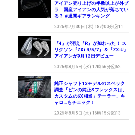
アイアン売り上げの半数以上が外ブ
ラ 国産アイアンの人気が落ちてい
る？ #週間ギアランキング
2026年7月30日 (木) 18時00分
11
『4』が消え『R』が加わった！ ス
リクソン『ZXi R/5/7』＆『ZXiU』
アイアンが9月12日デビュー
2026年8月5日 (水) 17時56分
62
純正シャフト12モデルのスペック
調査「ピンの純正Sフレックスは、
カスタムの6X相当」テーラー、キ
ャロ…もチェック！
2026年8月5日 (水) 16時15分
13