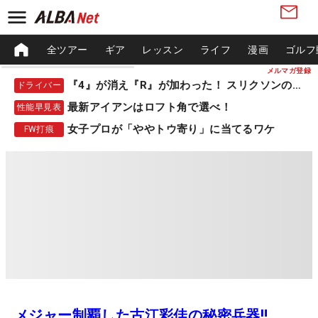
全ツアー
ギア
レッスン
ライフ
漫画
ゴルフ
メルマガ登録
『4』が消え『R』が加わった！ スリクソンの新作
ドライバー
最新アイアンはロフト角で選べ！
性能早見表
女子プロが「ややトウ寄り」に当てるワケ
FW打痕
メジャー制覇した古江彩佳の秘密兵器‼