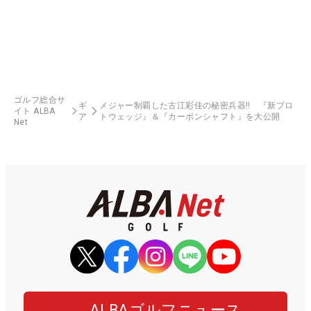
ゴルフ総合サ
ギ
メジャー制覇した古江彩佳の秘密兵器‼ 『新プロ
イト ALBA
ア
トウェッジ』＆『カーボンシャフト』を大公開
Net
ALBAゴルフニュース