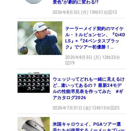
景色”が劇的に変わる!?
2026年8月3日 (月) 13時51分
12
テーラーメイド契約のマイケ
ル・トルビョンセン、『Qi4D
LS』×『24ベンタスブラッ
ク』でツアー初優勝！
【WITB】
2026年8月3日 (月) 12時23分
19
ウェッジってどれも一緒に見えるけ
ど…違いってあるの？ 最新24モデ
ルの性能早見表を作ってみた #ギ
アカタログ2026
2026年7月31日 (金) 12時15分
25
米国キャロウェイ、PGAツアー選
手たちが使用するノーメッキブレー