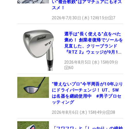
い“複合軟鉄”はアマチュアにもオス
スメ！
2026年7月30日 (木) 12時15分
7
選手は“長く使える”点をべた
褒め！ 創業者復帰でソールを
見直した、クリーブランド
『RTZ 2』ウェッジが9月12
日デビュー
2026年8月5日 (水) 15時09分
60
“替えないプロ”今平周吾が10年ぶり
にドライバーチェンジ！ UT、5W
は名器を継続使用中 #男子プロセ
ッティング
2026年8月6日 (木) 15時49分
38
「フワフワ」と「しっかり」の絶妙