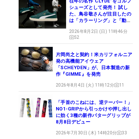
往年の名作“CLYDE”をゴルフ
シューズとして発売！ 試し
た、鳥谷敬さんが注目したの
は「カラーリング」と「動き
やすさ」
2026年8月2日 (日) 11時46分
52
片岡尚之と契約！米カリフォルニア
発の高機能アイウェア
「SCHEYDEN」が、日本製造の新
作『GIMME』を発売
2026年8月4日 (火) 11時12分
11
「手首のこねには、逆テーパー！」
NO1-GRIPから引っかけや押し出し
に効く3種の新作パターグリップが
8月8日デビュー
2026年7月30日 (木) 14時20分
33