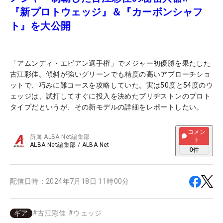
『新プロトウェッジ』＆『カーボンシャフ
ト』を大公開
「アムンディ・エビアン選手権」でメジャー初優勝を果たした
古江彩佳。傾斜が強いグリーンでも精度の高いアプローチショ
ットで、巧みに難コースを攻略していた。実は50度と54度のウ
ェッジは、試打してすぐに投入を決めたブリヂストンのプロト
タイプだというが、その新モデルの詳細をレポートしたい。
コメン
所属
ALBA Net編集部
ト
ALBA Net編集部
/
ALBA Net
0
件
配信日時：
2024年7月18日 11時00分
ギア
#
古江彩佳
#
ウェッジ