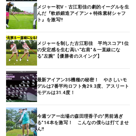
メジャー初V・古江彩佳の劇的イーグルを生
んだ『軟鉄鍛造アイアン＋特殊素材シャフ
ト』を激写‼
メジャーを制した古江彩佳 平均スコア1位
の安定感を生む高い“右肩”＆一直線にな
る“左腕”【優勝者のスイング】
最新アイアン35機種の秘密！ やさしいモ
デルは7番平均ロフト角29.3度、アスリート
モデルは31.4度！
今週ツアー出場の森田理香子の”男前過ぎ
る”14本を激写！ こんなの僕らは打てませ
ん‼