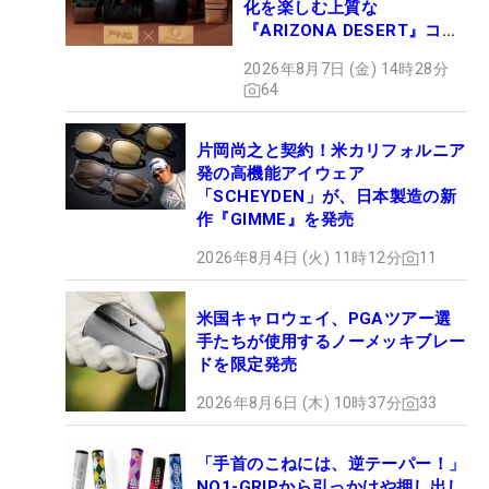
化を楽しむ上質な
『ARIZONA DESERT』コレ
クション、9月15日限定デビ
2026年8月7日 (金) 14時28分
ュー
64
片岡尚之と契約！米カリフォルニア
発の高機能アイウェア
「SCHEYDEN」が、日本製造の新
作『GIMME』を発売
2026年8月4日 (火) 11時12分
11
米国キャロウェイ、PGAツアー選
手たちが使用するノーメッキブレー
ドを限定発売
2026年8月6日 (木) 10時37分
33
「手首のこねには、逆テーパー！」
NO1-GRIPから引っかけや押し出し