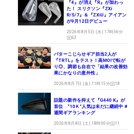
『4』が消え『R』が加わっ
た！ スリクソン『ZXi
R/5/7』＆『ZXiU』アイアン
が9月12日デビュー
2026年8月5日 (水) 17時56分
62
パターこじらせギア担当2人が
『TRTL』をテスト！高MOIで転が
り◎、調節も自在で「結果の改善効
果にかなりの意外性」
2026年8月7日 (金) 11時15分
18
話題の新作を抑えて『G440 K』が
首位 “10Ｋ”人気は未だに継続中 #
週間ギアランキング
2026年8月8日 (土) 18時00分
11