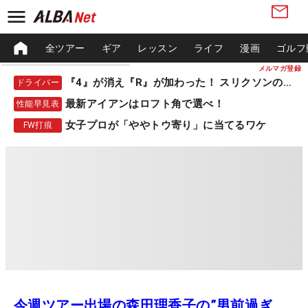
全ツアー
ギア
レッスン
ライフ
漫画
ゴルフ
メルマガ登録
『4』が消え『R』が加わった！ スリクソンの新作
ドライバー
最新アイアンはロフト角で選べ！
性能早見表
女子プロが「ややトウ寄り」に当てるワケ
FW打痕
今週ツアー出場の森田理香子の”男前過ぎ