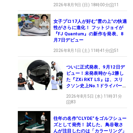
2026年8月9日 (日) 18時00分
11
女子プロ17人が好む“雲の上”の快適
性がさらに進化！ フットジョイが
『FJ Quantum』の新作を発表、8
月7日デビュー
2026年8月1日 (土) 11時41分
51
ついに正式発表、9月12日デ
ビュー！未発表時から2勝し
た『ZXi RKT LS』は、スリ
クソン史上No.1ドライバー!?
【打ってみた】
2026年8月5日 (水) 11時31分
83
往年の名作“CLYDE”をゴルフシュー
ズとして発売！ 試した、鳥谷敬さ
んが注目したのは「カラーリング」