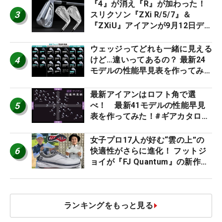
ー』 #女子プロセッティング
『4』が消え『R』が加わった！
3
スリクソン『ZXi R/5/7』＆
『ZXiU』アイアンが9月12日デ
ビュー
ウェッジってどれも一緒に見える
4
けど…違いってあるの？ 最新24
モデルの性能早見表を作ってみ
た #ギアカタログ2026
最新アイアンはロフト角で選
5
べ！ 最新41モデルの性能早見
表を作ってみた！#ギアカタログ
2026
女子プロ17人が好む“雲の上”の
6
快適性がさらに進化！ フットジ
ョイが『FJ Quantum』の新作を
発表、8月7日デビュー
ランキングをもっと見る