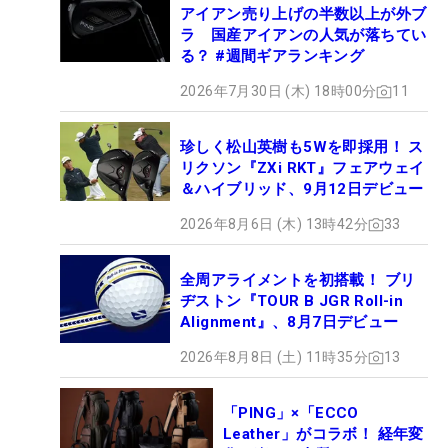
アイアン売り上げの半数以上が外ブ
ラ 国産アイアンの人気が落ちてい
る？ #週間ギアランキング
2026年7月30日 (木) 18時00分
11
珍しく松山英樹も5Wを即採用！ ス
リクソン『ZXi RKT』フェアウェイ
＆ハイブリッド、9月12日デビュー
2026年8月6日 (木) 13時42分
33
全周アライメントを初搭載！ ブリ
ヂストン『TOUR B JGR Roll-in
Alignment』、8月7日デビュー
2026年8月8日 (土) 11時35分
13
「PING」×「ECCO
Leather」がコラボ！ 経年変