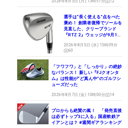
2026年8月3日 (月) 13時51分
12
選手は“長く使える”点をべた
褒め！ 創業者復帰でソールを
見直した、クリーブランド
『RTZ 2』ウェッジが9月12
日デビュー
2026年8月5日 (水) 15時09分
60
「フワフワ」と「しっかり」の絶妙
なバランス！ 新しい『FJクオンタ
ム』は性能が“ど真ん中”のゴルフシ
ューズだった
2026年8月7日 (金) 10時00分
14
プロからも絶賛の嵐！ 「発売直後
は必ずトップ3に入る」国産軟鉄ア
イアンとは？ #週間ギアランキング