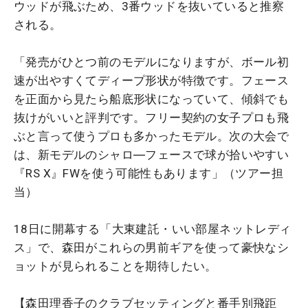
ウッドが飛ぶため、3番ウッドを抜いていると推察
される。
「発売がひとつ前のモデルになりますが、ボール初
速が出やすくてディープ形状が特徴です。フェース
を正面から見たら船底形状になっていて、傾斜でも
抜けがいいと評判です。フリー契約の女子プロも飛
ぶと言って使うプロも多かったモデル。次の大会で
は、新モデルのシャロ―フェースで球が拾いやすい
『RS X』FWを使う可能性もあります」（ツアー担
当）
18日に開幕する「大東建託・いい部屋ネットレディ
ス」で、森田がこれらの男前ギアを使って豪快なシ
ョットが見られることを期待したい。
【森田理香子のクラブセッティングと番手別飛距