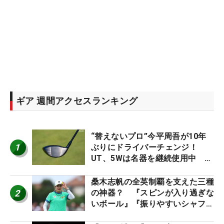
ギア 週間アクセスランキング
“替えないプロ”今平周吾が10年
1
ぶりにドライバーチェンジ！
UT、5Wは名器を継続使用中 #
男子プロセッティング
桑木志帆の全英制覇を支えた三種
2
の神器？ 『スピンが入り過ぎな
いボール』『振りやすいシャフ
ト』『真っすぐ飛ぶドライバ