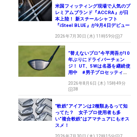
米国フィッティング現場で人気のプ
レミアムブランド『ACCRA』が日
本上陸！ 新スチールシャフト
『iSteel BLUE』が9月4日デビュー
2026年7月30日 (木) 11時59分
7
“替えないプロ”今平周吾が10
年ぶりにドライバーチェン
ジ！ UT、5Wは名器を継続使
用中 #男子プロセッティン
グ
2026年8月6日 (木) 15時49分
38
“軟鉄”アイアンは2種類あるって知
ってた？ 女子プロ使用者も多
い“複合軟鉄”はアマチュアにもオス
スメ！
2026年7月30日 (木) 12時15分
7