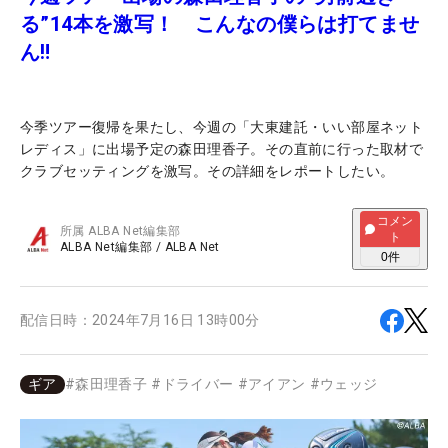
る”14本を激写！ こんなの僕らは打てませ
ん‼
今季ツアー復帰を果たし、今週の「大東建託・いい部屋ネット
レディス」に出場予定の森田理香子。その直前に行った取材で
クラブセッティングを激写。その詳細をレポートしたい。
コメン
所属
ALBA Net編集部
ト
ALBA Net編集部
/
ALBA Net
0
件
配信日時：
2024年7月16日 13時00分
ギア
#
森田理香子
#
ドライバー
#
アイアン
#
ウェッジ