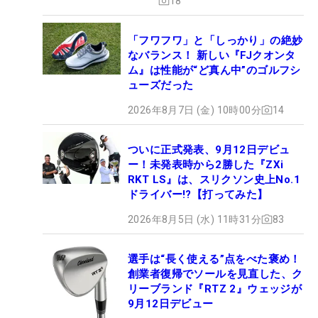
18
「フワフワ」と「しっかり」の絶妙
なバランス！ 新しい『FJクオンタ
ム』は性能が“ど真ん中”のゴルフシ
ューズだった
2026年8月7日 (金) 10時00分
14
ついに正式発表、9月12日デビュ
ー！未発表時から2勝した『ZXi
RKT LS』は、スリクソン史上No.1
ドライバー!?【打ってみた】
2026年8月5日 (水) 11時31分
83
選手は“長く使える”点をべた褒め！
創業者復帰でソールを見直した、ク
リーブランド『RTZ 2』ウェッジが
9月12日デビュー