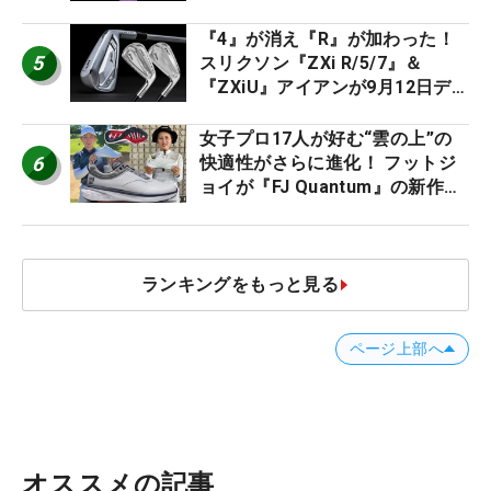
2026
『4』が消え『R』が加わった！
5
スリクソン『ZXi R/5/7』＆
『ZXiU』アイアンが9月12日デ
ビュー
女子プロ17人が好む“雲の上”の
6
快適性がさらに進化！ フットジ
ョイが『FJ Quantum』の新作を
発表、8月7日デビュー
ランキングをもっと見る
ページ上部へ
オススメの記事