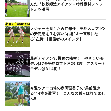
んだ『軟鉄鍛造アイアン＋特殊素材シャフ
ト』を激写‼
メジャーを制した古江彩佳 平均スコア1位
の安定感を生む高い“右肩”＆一直線にな
る“左腕”【優勝者のスイング】
最新アイアン35機種の秘密！ やさしいモ
デルは7番平均ロフト角29.3度、アスリート
モデルは31.4度！
今週ツアー出場の森田理香子の”男前過ぎ
る”14本を激写！ こんなの僕らは打てませ
ん‼