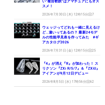
い“複合軟鉄”はアマチュアにもオス
スメ！
2026年7月30日 (木) 12時15分
7
ウェッジってどれも一緒に見えるけ
ど…違いってあるの？ 最新24モデ
ルの性能早見表を作ってみた #ギ
アカタログ2026
2026年7月31日 (金) 12時15分
25
『4』が消え『R』が加わった！ ス
リクソン『ZXi R/5/7』＆『ZXiU』
アイアンが9月12日デビュー
2026年8月5日 (水) 17時56分
62