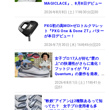
MAGICLACE』、8月8日デビュー
2026年8月8日 (土) 11時30分
30
PXG初の高MOI×ゼロトルクマレッ
ト『PXG One & Done ZT』パター
が本日デビュー！
2026年7月30日 (木) 16時46分
20
女子プロ17人が好む“雲の
上”の快適性がさらに進化！
フットジョイが『FJ
Quantum』の新作を発表、8
月7日デビュー
2026年8月1日 (土) 11時41分
51
“軟鉄”アイアンは2種類あるって知
ってた？ 女子プロ使用者も多