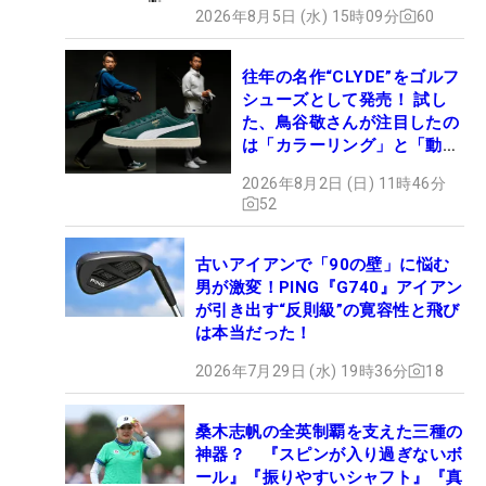
2026年8月5日 (水) 15時09分
60
往年の名作“CLYDE”をゴルフ
シューズとして発売！ 試し
た、鳥谷敬さんが注目したの
は「カラーリング」と「動き
やすさ」
2026年8月2日 (日) 11時46分
52
古いアイアンで「90の壁」に悩む
男が激変！PING『G740』アイアン
が引き出す“反則級”の寛容性と飛び
は本当だった！
2026年7月29日 (水) 19時36分
18
桑木志帆の全英制覇を支えた三種の
神器？ 『スピンが入り過ぎないボ
ール』『振りやすいシャフト』『真