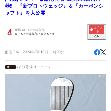
器‼ 『新プロトウェッジ』＆『カーボンシ
ャフト』を大公開
コメン
所属
ALBA Net編集部
ト
ALBA Net編集部
/
ALBA Net
0
件
配信日時：
2024年7月18日 11時00分
ギア
#
古江彩佳
#
ウェッジ