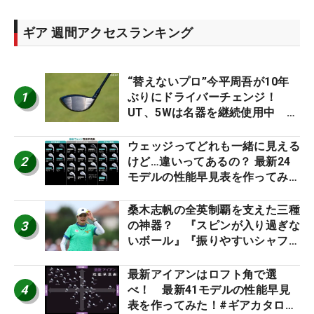
ギア 週間アクセスランキング
“替えないプロ”今平周吾が10年
1
ぶりにドライバーチェンジ！
UT、5Wは名器を継続使用中 #
男子プロセッティング
ウェッジってどれも一緒に見える
2
けど…違いってあるの？ 最新24
モデルの性能早見表を作ってみ
た #ギアカタログ2026
桑木志帆の全英制覇を支えた三種
3
の神器？ 『スピンが入り過ぎな
いボール』『振りやすいシャフ
ト』『真っすぐ飛ぶドライバ
ー』 #女子プロセッティング
最新アイアンはロフト角で選
4
べ！ 最新41モデルの性能早見
表を作ってみた！#ギアカタログ