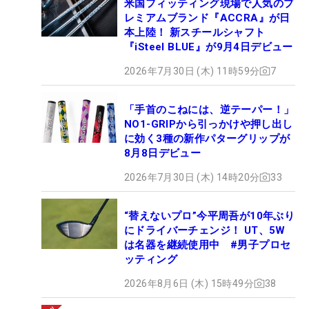
米国フィッティング現場で人気のプ
レミアムブランド『ACCRA』が日
本上陸！ 新スチールシャフト
『iSteel BLUE』が9月4日デビュー
2026年7月30日 (木) 11時59分
7
「手首のこねには、逆テーパー！」
NO1-GRIPから引っかけや押し出し
に効く3種の新作パターグリップが
8月8日デビュー
2026年7月30日 (木) 14時20分
33
“替えないプロ”今平周吾が10年ぶり
にドライバーチェンジ！ UT、5W
は名器を継続使用中 #男子プロセ
ッティング
2026年8月6日 (木) 15時49分
38