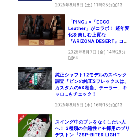
2026年8月8日 (土) 11時35分
13
「PING」×「ECCO
Leather」がコラボ！ 経年変
化を楽しむ上質な
『ARIZONA DESERT』コレ
クション、9月15日限定デビ
2026年8月7日 (金) 14時28分
ュー
64
純正シャフト12モデルのスペック
調査「ピンの純正Sフレックスは、
カスタムの6X相当」テーラー、キ
ャロ…もチェック！
2026年8月5日 (水) 16時15分
13
スイング中のブレをなくしたい人
へ！ 3種類の伸縮性ヒモ採用のブリ
ヂストン『ZSP-BITER LIGHT