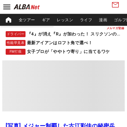
全ツアー
ギア
レッスン
ライフ
漫画
ゴルフ
メルマガ登録
『4』が消え『R』が加わった！ スリクソンの新作
ドライバー
最新アイアンはロフト角で選べ！
性能早見表
女子プロが「ややトウ寄り」に当てるワケ
FW打痕
[写真] メジャー制覇した古江彩佳の秘密兵