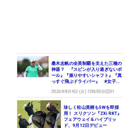
桑木志帆の全英制覇を支えた三種の
神器？ 『スピンが入り過ぎないボ
ール』『振りやすいシャフト』『真
っすぐ飛ぶドライバー』 #女子プ
ロセッティング
2026年8月4日 (火) 15時00分
31
珍しく松山英樹も5Wを即採
用！ スリクソン『ZXi RKT』
フェアウェイ＆ハイブリッ
ド、9月12日デビュー