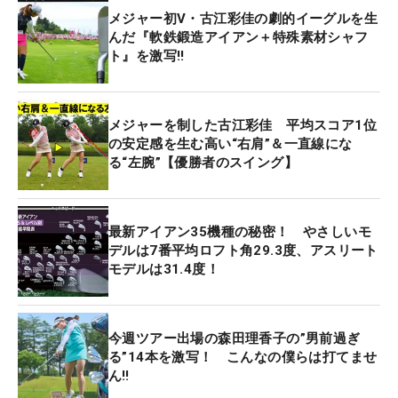
メジャー初V・古江彩佳の劇的イーグルを生
んだ『軟鉄鍛造アイアン＋特殊素材シャフ
ト』を激写‼
メジャーを制した古江彩佳 平均スコア1位
の安定感を生む高い“右肩”＆一直線にな
る“左腕”【優勝者のスイング】
最新アイアン35機種の秘密！ やさしいモ
デルは7番平均ロフト角29.3度、アスリート
モデルは31.4度！
今週ツアー出場の森田理香子の”男前過ぎ
る”14本を激写！ こんなの僕らは打てませ
ん‼