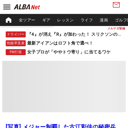
全ツアー
ギア
レッスン
ライフ
漫画
ゴルフ
メルマガ登録
『4』が消え『R』が加わった！ スリクソンの新作
ドライバー
最新アイアンはロフト角で選べ！
性能早見表
女子プロが「ややトウ寄り」に当てるワケ
FW打痕
[写真] メジャー制覇した古江彩佳の秘密兵