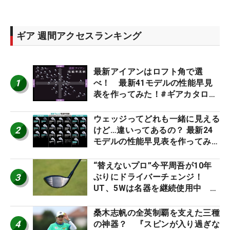
ギア 週間アクセスランキング
最新アイアンはロフト角で選
1
べ！ 最新41モデルの性能早見
表を作ってみた！#ギアカタログ
2026
ウェッジってどれも一緒に見える
2
けど…違いってあるの？ 最新24
モデルの性能早見表を作ってみ
た #ギアカタログ2026
“替えないプロ”今平周吾が10年
3
ぶりにドライバーチェンジ！
UT、5Wは名器を継続使用中 #
男子プロセッティング
桑木志帆の全英制覇を支えた三種
4
の神器？ 『スピンが入り過ぎな