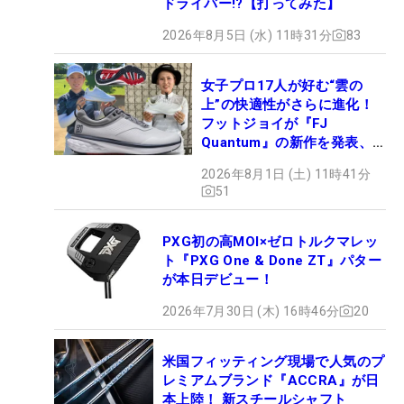
ドライバー!?【打ってみた】
2026年8月5日 (水) 11時31分
83
女子プロ17人が好む“雲の
上”の快適性がさらに進化！
フットジョイが『FJ
Quantum』の新作を発表、8
月7日デビュー
2026年8月1日 (土) 11時41分
51
PXG初の高MOI×ゼロトルクマレッ
ト『PXG One & Done ZT』パター
が本日デビュー！
2026年7月30日 (木) 16時46分
20
米国フィッティング現場で人気のプ
レミアムブランド『ACCRA』が日
本上陸！ 新スチールシャフト