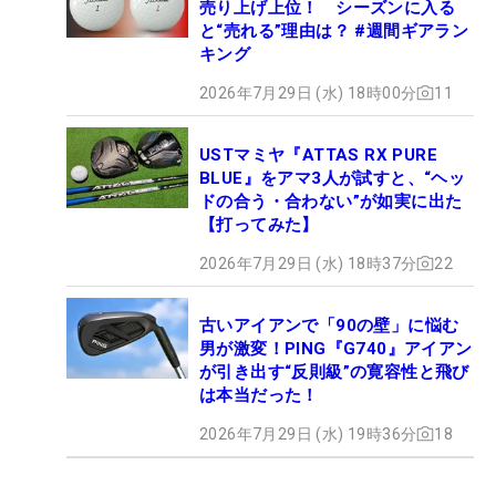
売り上げ上位！ シーズンに入る
と“売れる”理由は？ #週間ギアラン
キング
2026年7月29日 (水) 18時00分
11
USTマミヤ『ATTAS RX PURE
BLUE』をアマ3人が試すと、“ヘッ
ドの合う・合わない”が如実に出た
【打ってみた】
2026年7月29日 (水) 18時37分
22
古いアイアンで「90の壁」に悩む
男が激変！PING『G740』アイアン
が引き出す“反則級”の寛容性と飛び
は本当だった！
2026年7月29日 (水) 19時36分
18