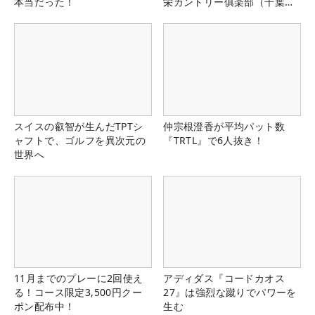
本当だった！
栄カントリー俱楽部（千葉
県）
スイスの叡智が生んだTPTシ
仲宗根澄香が平均パット数
ャフトで、ゴルフを異次元の
『TRTL』で6人抜き！
世界へ
11月までのプレーに2回使え
アディダス『コードカオス
る！コース限定3,500円クー
27』は強烈な蹴りでパワーを
ポン配布中！
生む