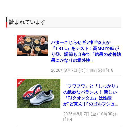
読まれています
パターこじらせギア担当2人が
『TRTL』をテスト！高MOIで転が
り◎、調節も自在で「結果の改善効
果にかなりの意外性」
2026年8月7日 (金) 11時15分
18
「フワフワ」と「しっかり」
の絶妙なバランス！ 新しい
『FJクオンタム』は性能
が“ど真ん中”のゴルフシュー
ズだった
2026年8月7日 (金) 10時00分
14