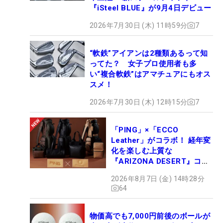
『iSteel BLUE』が9月4日デビュー
2026年7月30日 (木) 11時59分
7
“軟鉄”アイアンは2種類あるって知
ってた？ 女子プロ使用者も多
い“複合軟鉄”はアマチュアにもオス
スメ！
2026年7月30日 (木) 12時15分
7
「PING」×「ECCO
Leather」がコラボ！ 経年変
化を楽しむ上質な
『ARIZONA DESERT』コレ
クション、9月15日限定デビ
2026年8月7日 (金) 14時28分
ュー
64
物価高でも7,000円前後のボールが