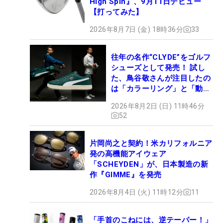
High Spin』、9月11日デビュー
【打ってみた】
2026年8月7日 (金) 18時36分
33
往年の名作“CLYDE”をゴルフ
シューズとして発売！ 試し
た、鳥谷敬さんが注目したの
は「カラーリング」と「動き
やすさ」
2026年8月2日 (日) 11時46分
52
片岡尚之と契約！米カリフォルニア
発の高機能アイウェア
「SCHEYDEN」が、日本製造の新
作『GIMME』を発売
2026年8月4日 (火) 11時12分
11
「手首のこねには、逆テーパー！」