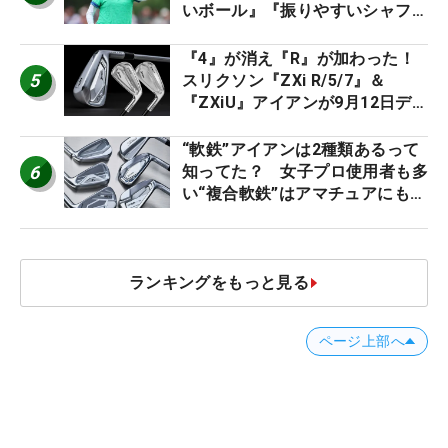
いボール』『振りやすいシャフ
ト』『真っすぐ飛ぶドライバ
ー』 #女子プロセッティング
『4』が消え『R』が加わった！
5
スリクソン『ZXi R/5/7』＆
『ZXiU』アイアンが9月12日デ
ビュー
“軟鉄”アイアンは2種類あるって
6
知ってた？ 女子プロ使用者も多
い“複合軟鉄”はアマチュアにもオ
ススメ！
ランキングをもっと見る
ページ上部へ