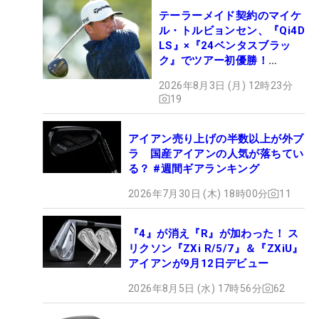
テーラーメイド契約のマイケ
ル・トルビョンセン、『Qi4D
LS』×『24ベンタスブラッ
ク』でツアー初優勝！
【WITB】
2026年8月3日 (月) 12時23分
19
アイアン売り上げの半数以上が外ブ
ラ 国産アイアンの人気が落ちてい
る？ #週間ギアランキング
2026年7月30日 (木) 18時00分
11
『4』が消え『R』が加わった！ ス
リクソン『ZXi R/5/7』＆『ZXiU』
アイアンが9月12日デビュー
2026年8月5日 (水) 17時56分
62