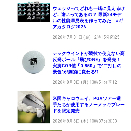
ウェッジってどれも一緒に見えるけ
ど…違いってあるの？ 最新24モデ
ルの性能早見表を作ってみた #ギ
アカタログ2026
2026年7月31日 (金) 12時15分
25
テックウインドが競技で使えない高
反発ボール『飛びONE』を発売！
実測COR値「0.850」で“二打目の
景色”が劇的に変わる!?
2026年8月3日 (月) 13時51分
12
米国キャロウェイ、PGAツアー選
手たちが使用するノーメッキブレー
ドを限定発売
2026年8月6日 (木) 10時37分
33