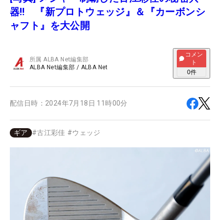
器‼ 『新プロトウェッジ』＆『カーボンシ
ャフト』を大公開
コメン
所属
ALBA Net編集部
ト
ALBA Net編集部
/
ALBA Net
0
件
配信日時：
2024年7月18日 11時00分
ギア
#
古江彩佳
#
ウェッジ