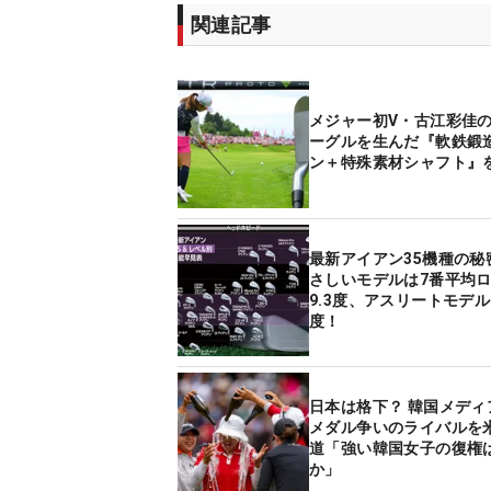
関連記事
メジャー初V・古江彩佳
ーグルを生んだ『軟鉄鍛
ン＋特殊素材シャフト』
最新アイアン35機種の秘
さしいモデルは7番平均ロ
9.3度、アスリートモデルは
度！
日本は格下？ 韓国メディ
メダル争いのライバルを
道「強い韓国女子の復権
か」