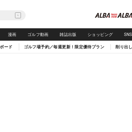
漫画
ゴルフ動画
雑誌出版
ショッピング
SN
ボード
ゴルフ場予約／毎週更新！限定優待プラン
削り出