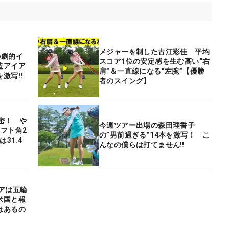
メジャーを制した古江彩佳 平均
の劇的イ
スコア1位の安定感を生む高い“右
造アイア
肩”＆一直線になる“左腕”【優勝
を激写‼
者のスイング】
密！ や
今週ツアー出場の森田理香子
フト角2
の”男前過ぎる”14本を激写！ こ
31.4
んなの僕らは打てません‼
アは五輪
米国と報
はあるの