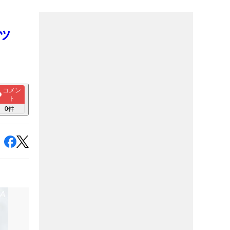
ッ
コメン
ト
0
件