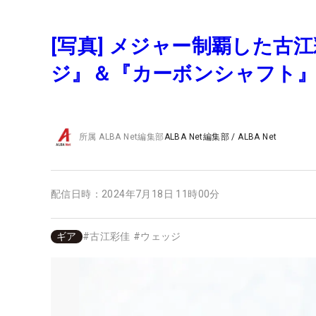
[写真] メジャー制覇した古
ジ』＆『カーボンシャフト
所属
ALBA Net編集部
ALBA Net編集部
/
ALBA Net
配信日時：
2024年7月18日 11時00分
ギア
#
古江彩佳
#
ウェッジ