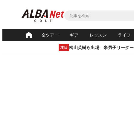
全ツアー
ギア
レッスン
ライフ
松山英樹ら出場 米男子リーダー
注目