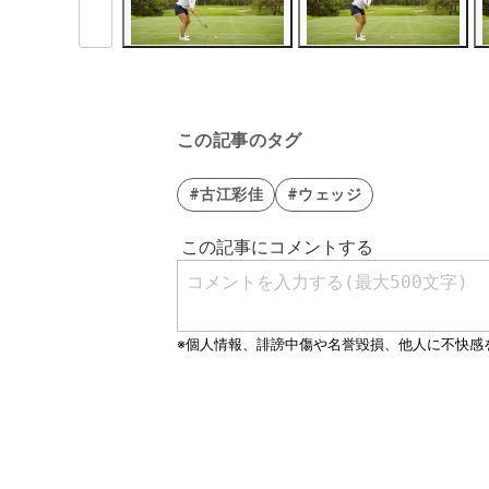
この記事のタグ
#古江彩佳
#ウェッジ