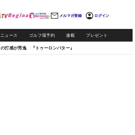
メルマガ登録
ログイン
Sニュース
ゴルフ場予約
連載
プレゼント
しの打感が秀逸 『トゥーロンパター』