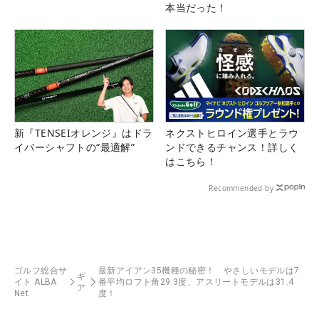
本当だった！
新『TENSEIオレンジ』はドラ
ネクストヒロイン選手とラウ
イバーシャフトの“最適解”
ンドできるチャンス！詳しく
はこちら！
Recommended by
ゴルフ総合サ
最新アイアン35機種の秘密！ やさしいモデルは7
ギ
イト ALBA
番平均ロフト角29.3度、アスリートモデルは31.4
ア
Net
度！