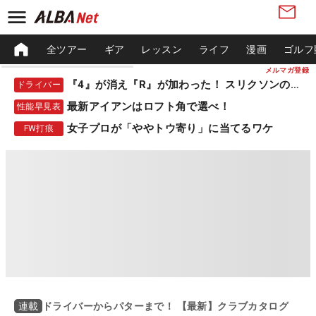
全ツアー
ギア
レッスン
ライフ
漫画
ゴルフ
メルマガ登録
『4』が消え『R』が加わった！ スリクソンの新作
ドライバー
最新アイアンはロフト角で選べ！
性能早見表
女子プロが「ややトウ寄り」に当てるワケ
FW打痕
ドライバーからパターまで！ 【最新】クラブカタログ
連載