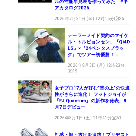
ルの性能早見表を作ってみた #ギ
アカタログ2026
2026年7月31日 (金) 12時15分
25
テーラーメイド契約のマイケ
ル・トルビョンセン、『Qi4D
LS』×『24ベンタスブラッ
ク』でツアー初優勝！
【WITB】
2026年8月3日 (月) 12時23分
19
女子プロ17人が好む“雲の上”の快適
性がさらに進化！ フットジョイが
『FJ Quantum』の新作を発表、8
月7日デビュー
2026年8月1日 (土) 11時41分
51
打感・顔・抜けを追求！ブリヂスト