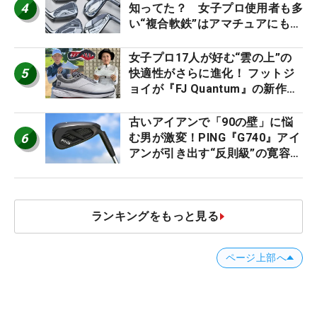
4
知ってた？ 女子プロ使用者も多
い“複合軟鉄”はアマチュアにもオ
ススメ！
女子プロ17人が好む“雲の上”の
5
快適性がさらに進化！ フットジ
ョイが『FJ Quantum』の新作を
発表、8月7日デビュー
古いアイアンで「90の壁」に悩
6
む男が激変！PING『G740』アイ
アンが引き出す“反則級”の寛容性
と飛びは本当だった！
ランキングをもっと見る
ページ上部へ