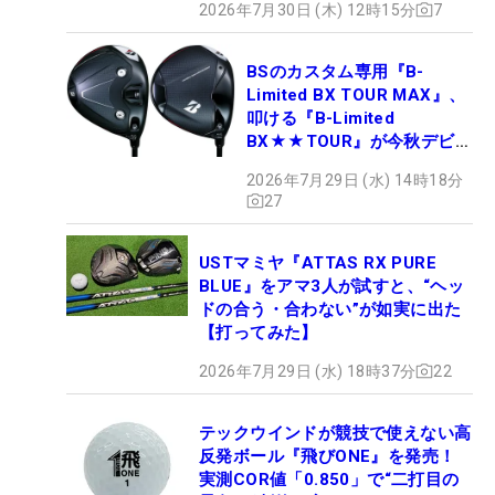
2026年7月30日 (木) 12時15分
7
BSのカスタム専用『B-
Limited BX TOUR MAX』、
叩ける『B-Limited
BX★★TOUR』が今秋デビュ
ー
2026年7月29日 (水) 14時18分
27
USTマミヤ『ATTAS RX PURE
BLUE』をアマ3人が試すと、“ヘッ
ドの合う・合わない”が如実に出た
【打ってみた】
2026年7月29日 (水) 18時37分
22
テックウインドが競技で使えない高
反発ボール『飛びONE』を発売！
実測COR値「0.850」で“二打目の