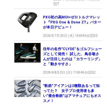
7
PXG初の高MOI×ゼロトルクマレッ
ト『PXG One & Done ZT』パター
が本日デビュー！
2026年7月30日 (木) 16時46分
20
往年の名作“CLYDE”をゴルフシュー
ズとして発売！ 試した、鳥谷敬さ
んが注目したのは「カラーリング」
と「動きやすさ」
2026年8月2日 (日) 11時46分
52
“軟鉄”アイアンは2種類あるって知
ってた？ 女子プロ使用者も多
い“複合軟鉄”はアマチュアにもオス
スメ！