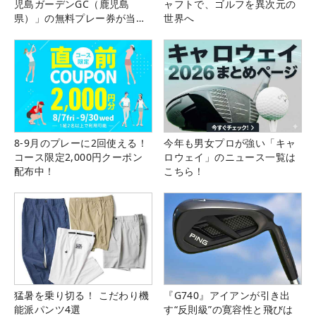
児島ガーデンGC（鹿児島
ャフトで、ゴルフを異次元の
県）」の無料プレー券が当た
世界へ
る！！
8-9月のプレーに2回使える！
今年も男女プロが強い「キャ
コース限定2,000円クーポン
ロウェイ」のニュース一覧は
配布中！
こちら！
猛暑を乗り切る！ こだわり機
『G740』アイアンが引き出
能派パンツ4選
す“反則級”の寛容性と飛びは