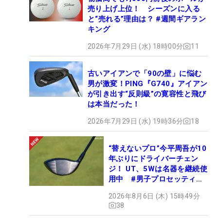
売り上げ上位！ シーズンに入る
と“売れる”理由は？ #週間ギアラン
キング
2026年7月29日 (水) 18時00分
11
古いアイアンで「90の壁」に悩む
男が激変！PING『G740』アイアン
が引き出す“反則級”の寛容性と飛び
は本当だった！
2026年7月29日 (水) 19時36分
18
“替えないプロ”今平周吾が10
年ぶりにドライバーチェン
ジ！ UT、5Wは名器を継続使
用中 #男子プロセッティン
グ
2026年8月6日 (木) 15時49分
38