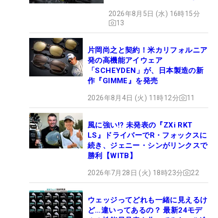
ェック！
2026年8月5日 (水) 16時15分
13
片岡尚之と契約！米カリフォルニア
発の高機能アイウェア
「SCHEYDEN」が、日本製造の新
作『GIMME』を発売
2026年8月4日 (火) 11時12分
11
風に強い!? 未発表の『ZXi RKT
LS』ドライバーでR・フォックスに
続き、ジェニー・シンがリンクスで
勝利【WITB】
2026年7月28日 (火) 18時23分
22
ウェッジってどれも一緒に見えるけ
ど…違いってあるの？ 最新24モデ