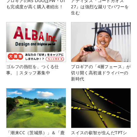
プロギアのRS DUOはFW・UT
アディダス『コードカオス
も完成度が高く購入者続出！
27』は強烈な蹴りでパワーを
生む
ゴルフの熱狂を、つくる仕
プロギアの「4層フェース」が
事。｜スタッフ募集中
切り開く高初速ドライバーの
新時代
「潮来CC（茨城県）」＆「鹿
スイスの叡智が生んだTPTシ