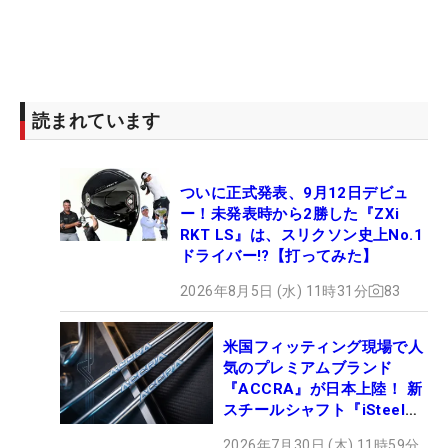
読まれています
ついに正式発表、9月12日デビュ
ー！未発表時から2勝した『ZXi
RKT LS』は、スリクソン史上No.1
ドライバー!?【打ってみた】
2026年8月5日 (水) 11時31分
83
米国フィッティング現場で人
気のプレミアムブランド
『ACCRA』が日本上陸！ 新
スチールシャフト『iSteel
BLUE』が9月4日デビュー
2026年7月30日 (木) 11時59分