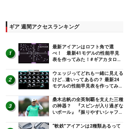
ギア 週間アクセスランキング
最新アイアンはロフト角で選
1
べ！ 最新41モデルの性能早見
表を作ってみた！#ギアカタログ
2026
ウェッジってどれも一緒に見える
2
けど…違いってあるの？ 最新24
モデルの性能早見表を作ってみ
た #ギアカタログ2026
桑木志帆の全英制覇を支えた三種
3
の神器？ 『スピンが入り過ぎな
いボール』『振りやすいシャフ
ト』『真っすぐ飛ぶドライバ
ー』 #女子プロセッティング
“軟鉄”アイアンは2種類あるって