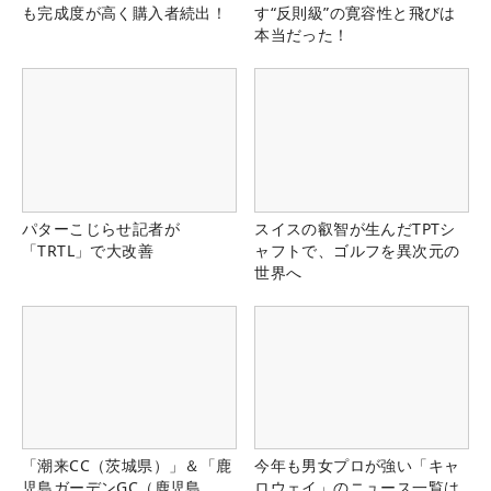
も完成度が高く購入者続出！
す“反則級”の寛容性と飛びは
本当だった！
パターこじらせ記者が
スイスの叡智が生んだTPTシ
「TRTL」で大改善
ャフトで、ゴルフを異次元の
世界へ
「潮来CC（茨城県）」＆「鹿
今年も男女プロが強い「キャ
児島ガーデンGC（鹿児島
ロウェイ」のニュース一覧は