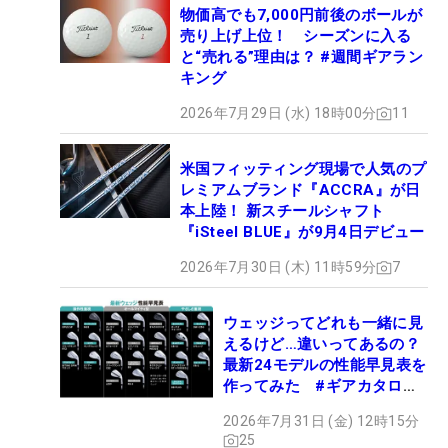
物価高でも7,000円前後のボールが
売り上げ上位！ シーズンに入る
と“売れる”理由は？ #週間ギアラン
キング
2026年7月29日 (水) 18時00分
11
米国フィッティング現場で人気のプ
レミアムブランド『ACCRA』が日
本上陸！ 新スチールシャフト
『iSteel BLUE』が9月4日デビュー
2026年7月30日 (木) 11時59分
7
ウェッジってどれも一緒に見
えるけど…違いってあるの？
最新24モデルの性能早見表を
作ってみた #ギアカタログ
2026
2026年7月31日 (金) 12時15分
25