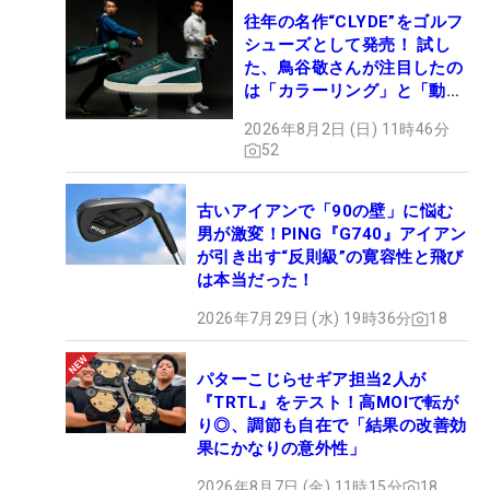
往年の名作“CLYDE”をゴルフ
シューズとして発売！ 試し
た、鳥谷敬さんが注目したの
は「カラーリング」と「動き
やすさ」
2026年8月2日 (日) 11時46分
52
古いアイアンで「90の壁」に悩む
男が激変！PING『G740』アイアン
が引き出す“反則級”の寛容性と飛び
は本当だった！
2026年7月29日 (水) 19時36分
18
パターこじらせギア担当2人が
『TRTL』をテスト！高MOIで転が
り◎、調節も自在で「結果の改善効
果にかなりの意外性」
2026年8月7日 (金) 11時15分
18