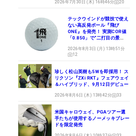
2026年7月30日 (木) 16時46分
20
テックウインドが競技で使え
ない高反発ボール『飛び
ONE』を発売！ 実測COR値
「0.850」で“二打目の景
色”が劇的に変わる!?
2026年8月3日 (月) 13時51分
12
珍しく松山英樹も5Wを即採用！ ス
リクソン『ZXi RKT』フェアウェイ
＆ハイブリッド、9月12日デビュー
2026年8月6日 (木) 13時42分
33
米国キャロウェイ、PGAツアー選
手たちが使用するノーメッキブレー
ドを限定発売
2026年8月6日 (木) 10時37分
33