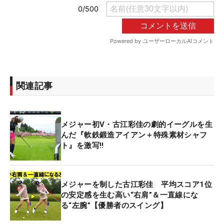
関連記事
メジャー初V・古江彩佳の劇的イーグルを生
んだ『軟鉄鍛造アイアン＋特殊素材シャフ
ト』を激写‼
メジャーを制した古江彩佳 平均スコア1位
の安定感を生む高い“右肩”＆一直線にな
る“左腕”【優勝者のスイング】