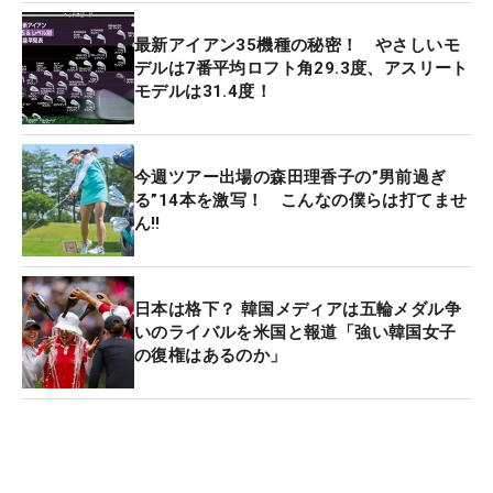
最新アイアン35機種の秘密！ やさしいモ
デルは7番平均ロフト角29.3度、アスリート
モデルは31.4度！
今週ツアー出場の森田理香子の”男前過ぎ
る”14本を激写！ こんなの僕らは打てませ
ん‼
日本は格下？ 韓国メディアは五輪メダル争
いのライバルを米国と報道「強い韓国女子
の復権はあるのか」