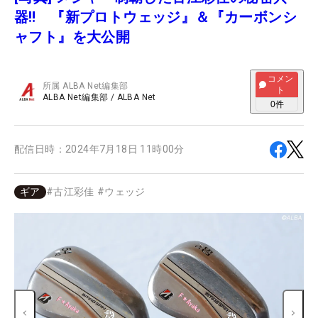
器‼ 『新プロトウェッジ』＆『カーボンシ
ャフト』を大公開
コメン
所属
ALBA Net編集部
ト
ALBA Net編集部
/
ALBA Net
0
件
配信日時：
2024年7月18日 11時00分
ギア
#
古江彩佳
#
ウェッジ