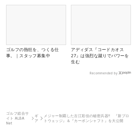
県）
ゴルフの熱狂を、つくる仕
アディダス『コードカオス
事。｜スタッフ募集中
27』は強烈な蹴りでパワーを
生む
Recommended by
ゴルフ総合サ
ギ
メジャー制覇した古江彩佳の秘密兵器‼ 『新プロ
イト ALBA
ア
トウェッジ』＆『カーボンシャフト』を大公開
Net