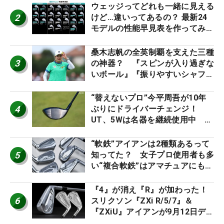
ウェッジってどれも一緒に見える
2
けど…違いってあるの？ 最新24
モデルの性能早見表を作ってみ
た #ギアカタログ2026
桑木志帆の全英制覇を支えた三種
3
の神器？ 『スピンが入り過ぎな
いボール』『振りやすいシャフ
ト』『真っすぐ飛ぶドライバ
ー』 #女子プロセッティング
“替えないプロ”今平周吾が10年
4
ぶりにドライバーチェンジ！
UT、5Wは名器を継続使用中 #
男子プロセッティング
“軟鉄”アイアンは2種類あるって
5
知ってた？ 女子プロ使用者も多
い“複合軟鉄”はアマチュアにもオ
ススメ！
『4』が消え『R』が加わった！
6
スリクソン『ZXi R/5/7』＆
『ZXiU』アイアンが9月12日デ
ビュー