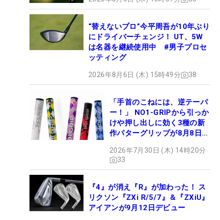
“替えないプロ”今平周吾が10年ぶり
にドライバーチェンジ！ UT、5W
は名器を継続使用中 #男子プロセ
ッティング
2026年8月6日 (木) 15時49分
38
「手首のこねには、逆テーパ
ー！」 NO1-GRIPから引っか
けや押し出しに効く3種の新
作パターグリップが8月8日デ
ビュー
2026年7月30日 (木) 14時20分
33
『4』が消え『R』が加わった！ ス
リクソン『ZXi R/5/7』＆『ZXiU』
アイアンが9月12日デビュー