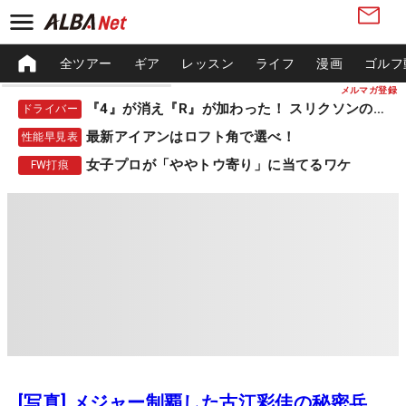
全ツアー
ギア
レッスン
ライフ
漫画
ゴルフ
メルマガ登録
『4』が消え『R』が加わった！ スリクソンの新作
ドライバー
最新アイアンはロフト角で選べ！
性能早見表
女子プロが「ややトウ寄り」に当てるワケ
FW打痕
[写真] メジャー制覇した古江彩佳の秘密兵