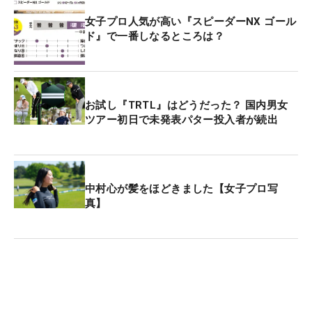
女子プロ人気が高い『スピーダーNX ゴール
ド』で一番しなるところは？
お試し『TRTL』はどうだった？ 国内男女
ツアー初日で未発表パター投入者が続出
中村心が髪をほどきました【女子プロ写
真】