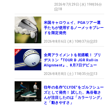
びは本当だった！
2026年7月29日 (水) 19時36分
18
米国キャロウェイ、PGAツアー選
手たちが使用するノーメッキブレー
ドを限定発売
2026年8月6日 (木) 10時37分
33
全周アライメントを初搭載！ ブリ
ヂストン『TOUR B JGR Roll-in
Alignment』、8月7日デビュー
2026年8月8日 (土) 11時35分
13
往年の名作“CLYDE”をゴルフシュー
ズとして発売！ 試した、鳥谷敬さ
んが注目したのは「カラーリング」
と「動きやすさ」