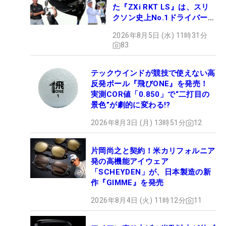
た『ZXi RKT LS』は、スリ
クソン史上No.1ドライバー!?
【打ってみた】
2026年8月5日 (水) 11時31分
83
テックウインドが競技で使えない高
反発ボール『飛びONE』を発売！
実測COR値「0.850」で“二打目の
景色”が劇的に変わる!?
2026年8月3日 (月) 13時51分
12
片岡尚之と契約！米カリフォルニア
発の高機能アイウェア
「SCHEYDEN」が、日本製造の新
作『GIMME』を発売
2026年8月4日 (火) 11時12分
11