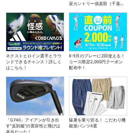
栄カントリー俱楽部（千葉
県）
ネクストヒロイン選手とラウ
8-9月のプレーに2回使える！
ンドできるチャンス！詳しく
コース限定2,000円クーポン
はこちら！
配布中！
『G740』アイアンが引き出
猛暑を乗り切る！ こだわり機
す“反則級”の寛容性と飛びは
能派パンツ4選
本当だった！