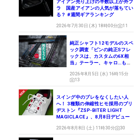
アイアン売り上げの半数以上が外ブ
ラ 国産アイアンの人気が落ちてい
る？ #週間ギアランキング
2026年7月30日 (木) 18時00分
11
純正シャフト12モデルのスペ
ック調査「ピンの純正Sフレ
ックスは、カスタムの6X相
当」テーラー、キャロ…もチ
ェック！
2026年8月5日 (水) 16時15分
13
スイング中のブレをなくしたい人
へ！ 3種類の伸縮性ヒモ採用のブリ
ヂストン『ZSP-BITER LIGHT
MAGICLACE』、8月8日デビュー
2026年8月8日 (土) 11時30分
30