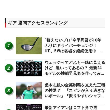
ギア 週間アクセスランキング
“替えないプロ”今平周吾が10年
1
ぶりにドライバーチェンジ！
UT、5Wは名器を継続使用中 #
男子プロセッティング
ウェッジってどれも一緒に見える
2
けど…違いってあるの？ 最新24
モデルの性能早見表を作ってみ
た #ギアカタログ2026
桑木志帆の全英制覇を支えた三種
3
の神器？ 『スピンが入り過ぎな
いボール』『振りやすいシャフ
ト』『真っすぐ飛ぶドライバ
ー』 #女子プロセッティング
最新アイアンはロフト角で選