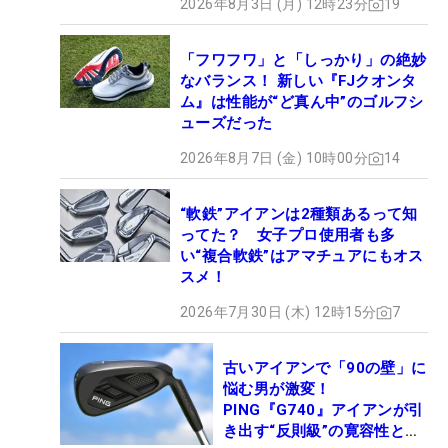
2026年8月3日 (月) 12時23分
19
「フワフワ」と「しっかり」の絶妙
なバランス！ 新しい『FJクオンタ
ム』は性能が“ど真ん中”のゴルフシ
ューズだった
2026年8月7日 (金) 10時00分
14
“軟鉄”アイアンは2種類あるって知
ってた？ 女子プロ使用者も多
い“複合軟鉄”はアマチュアにもオス
スメ！
2026年7月30日 (木) 12時15分
7
古いアイアンで「90の壁」に
悩む男が激変！
PING『G740』アイアンが引
き出す“反則級”の寛容性と飛