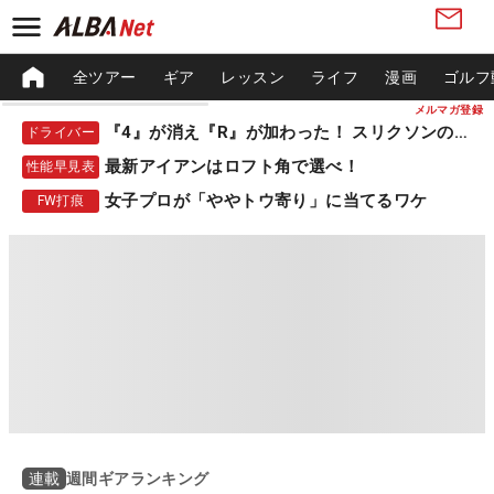
全ツアー
ギア
レッスン
ライフ
漫画
ゴルフ
メルマガ登録
『4』が消え『R』が加わった！ スリクソンの新作
ドライバー
最新アイアンはロフト角で選べ！
性能早見表
女子プロが「ややトウ寄り」に当てるワケ
FW打痕
週間ギアランキング
連載