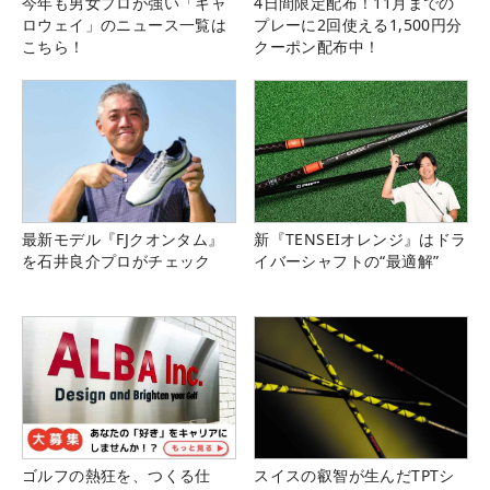
今年も男女プロが強い「キャ
4日間限定配布！11月までの
ロウェイ」のニュース一覧は
プレーに2回使える1,500円分
こちら！
クーポン配布中！
最新モデル『FJクオンタム』
新『TENSEIオレンジ』はドラ
を石井良介プロがチェック
イバーシャフトの“最適解”
ゴルフの熱狂を、つくる仕
スイスの叡智が生んだTPTシ