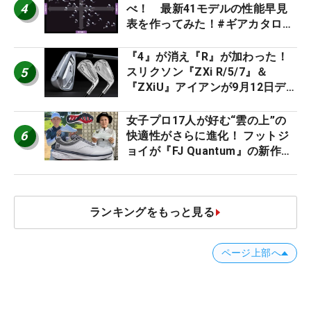
4
べ！ 最新41モデルの性能早見
表を作ってみた！#ギアカタログ
2026
『4』が消え『R』が加わった！
5
スリクソン『ZXi R/5/7』＆
『ZXiU』アイアンが9月12日デ
ビュー
女子プロ17人が好む“雲の上”の
6
快適性がさらに進化！ フットジ
ョイが『FJ Quantum』の新作を
発表、8月7日デビュー
ランキングをもっと見る
ページ上部へ