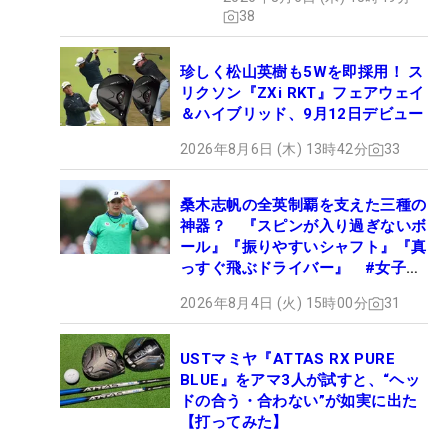
38
珍しく松山英樹も5Wを即採用！ ス
リクソン『ZXi RKT』フェアウェイ
＆ハイブリッド、9月12日デビュー
2026年8月6日 (木) 13時42分
33
桑木志帆の全英制覇を支えた三種の
神器？ 『スピンが入り過ぎないボ
ール』『振りやすいシャフト』『真
っすぐ飛ぶドライバー』 #女子プ
ロセッティング
2026年8月4日 (火) 15時00分
31
USTマミヤ『ATTAS RX PURE
BLUE』をアマ3人が試すと、“ヘッ
ドの合う・合わない”が如実に出た
【打ってみた】