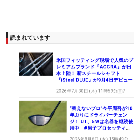
読まれています
米国フィッティング現場で人気のプ
レミアムブランド『ACCRA』が日
本上陸！ 新スチールシャフト
『iSteel BLUE』が9月4日デビュー
2026年7月30日 (木) 11時59分
7
“替えないプロ”今平周吾が10
年ぶりにドライバーチェン
ジ！ UT、5Wは名器を継続使
用中 #男子プロセッティン
グ
2026年8月6日 (木) 15時49分