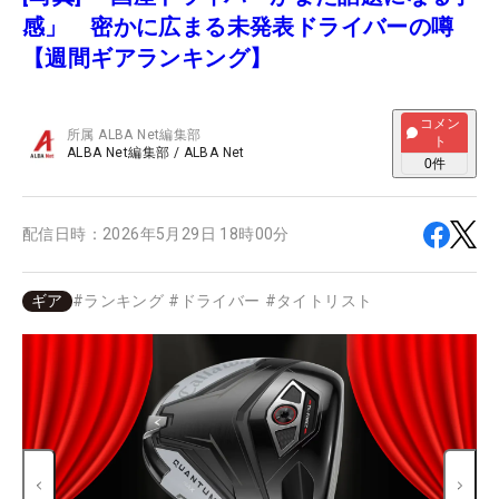
感」 密かに広まる未発表ドライバーの噂
【週間ギアランキング】
コメン
所属
ALBA Net編集部
ト
ALBA Net編集部
/
ALBA Net
0
件
配信日時：
2026年5月29日 18時00分
ギア
#
ランキング
#
ドライバー
#
タイトリスト