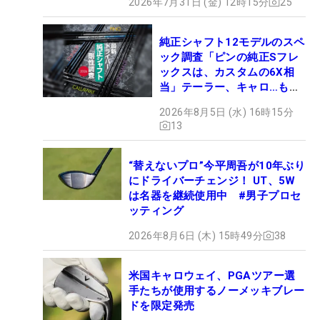
2026年7月31日 (金) 12時15分
25
純正シャフト12モデルのスペ
ック調査「ピンの純正Sフレ
ックスは、カスタムの6X相
当」テーラー、キャロ…もチ
ェック！
2026年8月5日 (水) 16時15分
13
“替えないプロ”今平周吾が10年ぶり
にドライバーチェンジ！ UT、5W
は名器を継続使用中 #男子プロセ
ッティング
2026年8月6日 (木) 15時49分
38
米国キャロウェイ、PGAツアー選
手たちが使用するノーメッキブレー
ドを限定発売