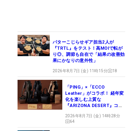
パターこじらせギア担当2人が
『TRTL』をテスト！高MOIで転が
り◎、調節も自在で「結果の改善効
果にかなりの意外性」
2026年8月7日 (金) 11時15分
18
「PING」×「ECCO
Leather」がコラボ！ 経年変
化を楽しむ上質な
『ARIZONA DESERT』コレ
クション、9月15日限定デビ
2026年8月7日 (金) 14時28分
ュー
64