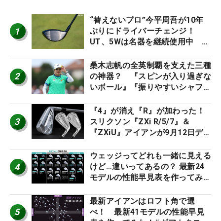
“替えないプロ”今平周吾が10年
1
ぶりにドライバーチェンジ！
UT、5Wは名器を継続使用中 #
男子プロセッティング
桑木志帆の全英制覇を支えた三種
2
の神器？ 『スピンが入り過ぎな
いボール』『振りやすいシャフ
ト』『真っすぐ飛ぶドライバ
ー』 #女子プロセッティング
『4』が消え『R』が加わった！
3
スリクソン『ZXi R/5/7』＆
『ZXiU』アイアンが9月12日デ
ビュー
ウェッジってどれも一緒に見える
4
けど…違いってあるの？ 最新24
モデルの性能早見表を作ってみ
た #ギアカタログ2026
最新アイアンはロフト角で選
5
べ！ 最新41モデルの性能早見