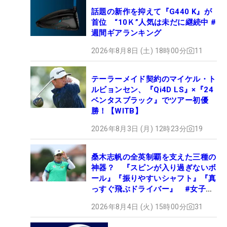
話題の新作を抑えて『G440 K』が
首位 “10Ｋ”人気は未だに継続中 #
週間ギアランキング
2026年8月8日 (土) 18時00分
11
テーラーメイド契約のマイケル・ト
ルビョンセン、『Qi4D LS』×『24
ベンタスブラック』でツアー初優
勝！【WITB】
2026年8月3日 (月) 12時23分
19
桑木志帆の全英制覇を支えた三種の
神器？ 『スピンが入り過ぎないボ
ール』『振りやすいシャフト』『真
っすぐ飛ぶドライバー』 #女子プ
ロセッティング
2026年8月4日 (火) 15時00分
31