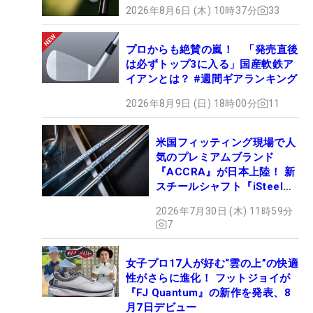
2026年8月6日 (木) 10時37分
33
プロからも絶賛の嵐！ 「発売直後
は必ずトップ3に入る」国産軟鉄ア
イアンとは？ #週間ギアランキング
2026年8月9日 (日) 18時00分
11
米国フィッティング現場で人
気のプレミアムブランド
『ACCRA』が日本上陸！ 新
スチールシャフト『iSteel
BLUE』が9月4日デビュー
2026年7月30日 (木) 11時59分
7
女子プロ17人が好む“雲の上”の快適
性がさらに進化！ フットジョイが
『FJ Quantum』の新作を発表、8
月7日デビュー