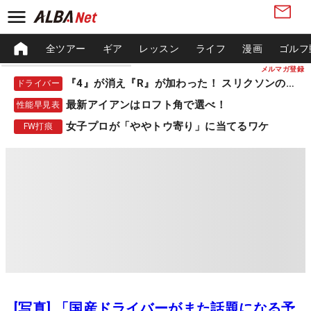
全ツアー
ギア
レッスン
ライフ
漫画
ゴルフ
メルマガ登録
『4』が消え『R』が加わった！ スリクソンの新作
ドライバー
最新アイアンはロフト角で選べ！
性能早見表
女子プロが「ややトウ寄り」に当てるワケ
FW打痕
[写真] 「国産ドライバーがまた話題になる予