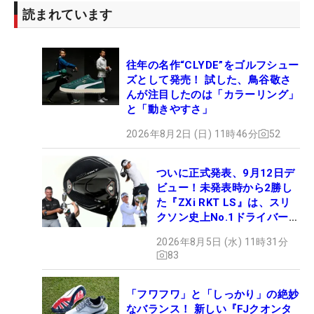
読まれています
往年の名作“CLYDE”をゴルフシュー
ズとして発売！ 試した、鳥谷敬さ
んが注目したのは「カラーリング」
と「動きやすさ」
2026年8月2日 (日) 11時46分
52
ついに正式発表、9月12日デ
ビュー！未発表時から2勝し
た『ZXi RKT LS』は、スリ
クソン史上No.1ドライバー!?
【打ってみた】
2026年8月5日 (水) 11時31分
83
「フワフワ」と「しっかり」の絶妙
なバランス！ 新しい『FJクオンタ