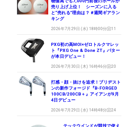
物価高でも7,000円前後のボールが
売り上げ上位！ シーズンに入る
と“売れる”理由は？ #週間ギアラン
キング
2026年7月29日 (水) 18時00分
11
PXG初の高MOI×ゼロトルクマレッ
ト『PXG One & Done ZT』パター
が本日デビュー！
2026年7月30日 (木) 16時46分
20
打感・顔・抜けを追求！ブリヂスト
ンの新作フォージド『B-FORGED
100CB/200CB＋』アイアンが9月
4日デビュー
2026年7月29日 (水) 14時48分
24
テックウインドが競技で使え