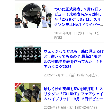
ついに正式発表、9月12日デ
ビュー！未発表時から2勝し
た『ZXi RKT LS』は、スリ
クソン史上No.1ドライバー!?
【打ってみた】
2026年8月5日 (水) 11時31分
83
ウェッジってどれも一緒に見えるけ
ど…違いってあるの？ 最新24モデ
ルの性能早見表を作ってみた #ギ
アカタログ2026
2026年7月31日 (金) 12時15分
25
珍しく松山英樹も5Wを即採用！ ス
リクソン『ZXi RKT』フェアウェイ
＆ハイブリッド、9月12日デビュー
2026年8月6日 (木) 13時42分
33