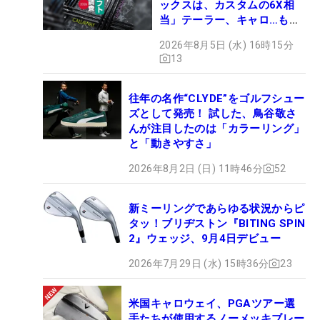
ックスは、カスタムの6X相
当」テーラー、キャロ…もチ
ェック！
2026年8月5日 (水) 16時15分
13
往年の名作“CLYDE”をゴルフシュー
ズとして発売！ 試した、鳥谷敬さ
んが注目したのは「カラーリング」
と「動きやすさ」
2026年8月2日 (日) 11時46分
52
新ミーリングであらゆる状況からピ
タッ！ブリヂストン『BITING SPIN
2』ウェッジ、9月4日デビュー
2026年7月29日 (水) 15時36分
23
米国キャロウェイ、PGAツアー選
手たちが使用するノーメッキブレー