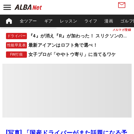
全ツアー
ギア
レッスン
ライフ
漫画
ゴルフ
メルマガ登録
『4』が消え『R』が加わった！ スリクソンの新作
ドライバー
最新アイアンはロフト角で選べ！
性能早見表
女子プロが「ややトウ寄り」に当てるワケ
FW打痕
[写真] 「国産ドライバーがまた話題になる予