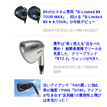
BSのカスタム専用『B-Limited BX
TOUR MAX』、叩ける『B-Limited
BX★★TOUR』が今秋デビュー
2026年7月29日 (水) 14時18分
27
選手は“長く使える”点をべた
褒め！ 創業者復帰でソールを
見直した、クリーブランド
『RTZ 2』ウェッジが9月12
日デビュー
2026年8月5日 (水) 15時09分
60
古いアイアンで「90の壁」に悩む
男が激変！PING『G740』アイアン
が引き出す“反則級”の寛容性と飛び
は本当だった！