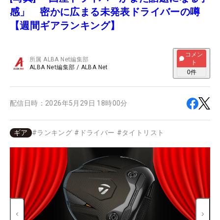
感」 密かに広まる未発表ドライバーの噂
【週間ギアランキング】
コメン
所属
ALBA Net編集部
ト
ALBA Net編集部
/
ALBA Net
0
件
配信日時：
2026年5月29日 18時00分
ギア
#
ランキング
#
ドライバー
#
タイトリスト