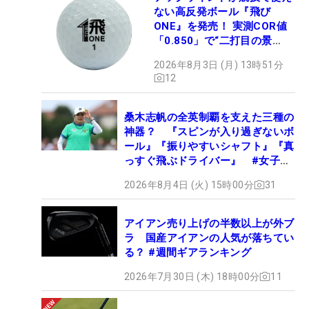
ない高反発ボール『飛び
ONE』を発売！ 実測COR値
「0.850」で“二打目の景
色”が劇的に変わる!?
2026年8月3日 (月) 13時51分
12
桑木志帆の全英制覇を支えた三種の
神器？ 『スピンが入り過ぎないボ
ール』『振りやすいシャフト』『真
っすぐ飛ぶドライバー』 #女子プ
ロセッティング
2026年8月4日 (火) 15時00分
31
アイアン売り上げの半数以上が外ブ
ラ 国産アイアンの人気が落ちてい
る？ #週間ギアランキング
2026年7月30日 (木) 18時00分
11