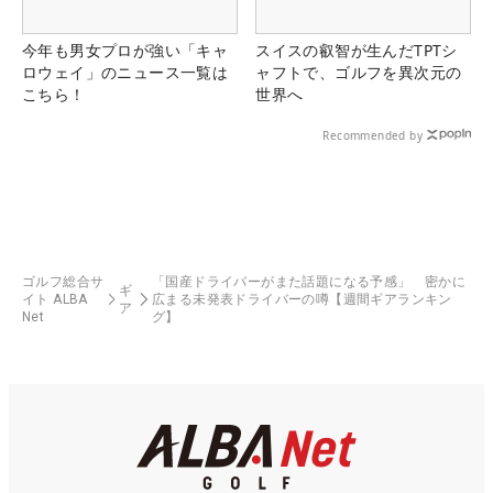
今年も男女プロが強い「キャ
スイスの叡智が生んだTPTシ
ロウェイ」のニュース一覧は
ャフトで、ゴルフを異次元の
こちら！
世界へ
Recommended by
ゴルフ総合サ
「国産ドライバーがまた話題になる予感」 密かに
ギ
イト ALBA
広まる未発表ドライバーの噂【週間ギアランキン
ア
Net
グ】