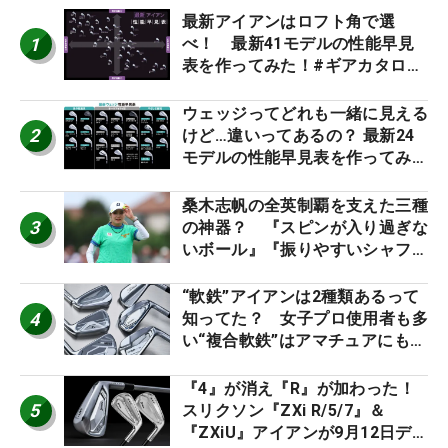
最新アイアンはロフト角で選
1
べ！ 最新41モデルの性能早見
表を作ってみた！#ギアカタログ
2026
ウェッジってどれも一緒に見える
2
けど…違いってあるの？ 最新24
モデルの性能早見表を作ってみ
た #ギアカタログ2026
桑木志帆の全英制覇を支えた三種
3
の神器？ 『スピンが入り過ぎな
いボール』『振りやすいシャフ
ト』『真っすぐ飛ぶドライバ
ー』 #女子プロセッティング
“軟鉄”アイアンは2種類あるって
4
知ってた？ 女子プロ使用者も多
い“複合軟鉄”はアマチュアにもオ
ススメ！
『4』が消え『R』が加わった！
5
スリクソン『ZXi R/5/7』＆
『ZXiU』アイアンが9月12日デ