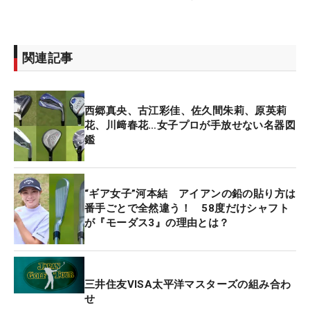
関連記事
西郷真央、古江彩佳、佐久間朱莉、原英莉
花、川﨑春花…女子プロが手放せない名器図
鑑
“ギア女子”河本結 アイアンの鉛の貼り方は
番手ごとで全然違う！ 58度だけシャフト
が『モーダス3』の理由とは？
三井住友VISA太平洋マスターズの組み合わ
せ