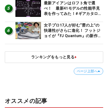
最新アイアンはロフト角で選
5
べ！ 最新41モデルの性能早見
表を作ってみた！#ギアカタログ
2026
女子プロ17人が好む“雲の上”の
6
快適性がさらに進化！ フットジ
ョイが『FJ Quantum』の新作を
発表、8月7日デビュー
ランキングをもっと見る
ページ上部へ
オススメの記事