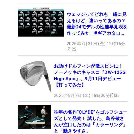
ウェッジってどれも一緒に見
えるけど…違いってあるの？
最新24モデルの性能早見表を
作ってみた #ギアカタログ
2026
2026年7月31日 (金) 12時15分
25
お助けドルフィンが激スピンに！
ノーメッキのキャスコ『DW-125G
High Spin』、9月11日デビュー
【打ってみた】
2026年8月7日 (金) 18時36分
33
往年の名作“CLYDE”をゴルフシュー
ズとして発売！ 試した、鳥谷敬さ
んが注目したのは「カラーリング」
と「動きやすさ」