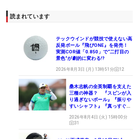
読まれています
テックウインドが競技で使えない高
反発ボール『飛びONE』を発売！
実測COR値「0.850」で“二打目の
景色”が劇的に変わる!?
2026年8月3日 (月) 13時51分
12
桑木志帆の全英制覇を支えた
三種の神器？ 『スピンが入
り過ぎないボール』『振りや
すいシャフト』『真っすぐ飛
ぶドライバー』 #女子プロ
2026年8月4日 (火) 15時00分
セッティング
31