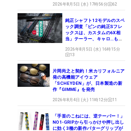
2026年8月5日 (水) 17時56分
62
純正シャフト12モデルのスペ
ック調査「ピンの純正Sフレ
ックスは、カスタムの6X相
当」テーラー、キャロ…もチ
ェック！
2026年8月5日 (水) 16時15分
13
片岡尚之と契約！米カリフォルニア
発の高機能アイウェア
「SCHEYDEN」が、日本製造の新
作『GIMME』を発売
2026年8月4日 (火) 11時12分
11
「手首のこねには、逆テーパー！」
NO1-GRIPから引っかけや押し出し
に効く3種の新作パターグリップが