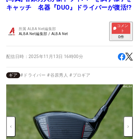
キャッチ 名器『DUO』ドライバーが復活!?
コメン
所属
ALBA Net編集部
ト
ALBA Net編集部
/
ALBA Net
0
件
配信日時：
2025年11月13日 16時00分
ギア
#
ドライバー
#
谷原秀人
#
プロギア