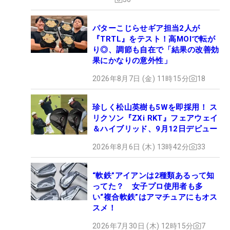
パターこじらせギア担当2人が
『TRTL』をテスト！高MOIで転が
り◎、調節も自在で「結果の改善効
果にかなりの意外性」
2026年8月7日 (金) 11時15分
18
珍しく松山英樹も5Wを即採用！ ス
リクソン『ZXi RKT』フェアウェイ
＆ハイブリッド、9月12日デビュー
2026年8月6日 (木) 13時42分
33
“軟鉄”アイアンは2種類あるって知
ってた？ 女子プロ使用者も多
い“複合軟鉄”はアマチュアにもオス
スメ！
2026年7月30日 (木) 12時15分
7