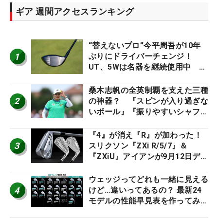
ギア 週間アクセスランキング
“替えないプロ”今平周吾が10年
1
ぶりにドライバーチェンジ！
UT、5Wは名器を継続使用中 #
男子プロセッティング
桑木志帆の全英制覇を支えた三種
2
の神器？ 『スピンが入り過ぎな
いボール』『振りやすいシャフ
ト』『真っすぐ飛ぶドライバ
ー』 #女子プロセッティング
『4』が消え『R』が加わった！
3
スリクソン『ZXi R/5/7』＆
『ZXiU』アイアンが9月12日デ
ビュー
ウェッジってどれも一緒に見える
4
けど…違いってあるの？ 最新24
モデルの性能早見表を作ってみ
た #ギアカタログ2026