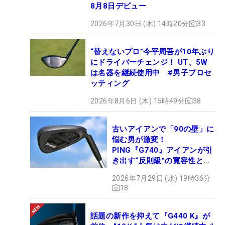
8月8日デビュー
2026年7月30日 (木) 14時20分
33
“替えないプロ”今平周吾が10年ぶり
にドライバーチェンジ！ UT、5W
は名器を継続使用中 #男子プロセ
ッティング
2026年8月6日 (木) 15時49分
38
古いアイアンで「90の壁」に
悩む男が激変！
PING『G740』アイアンが引
き出す“反則級”の寛容性と飛
びは本当だった！
2026年7月29日 (水) 19時36分
18
話題の新作を抑えて『G440 K』が