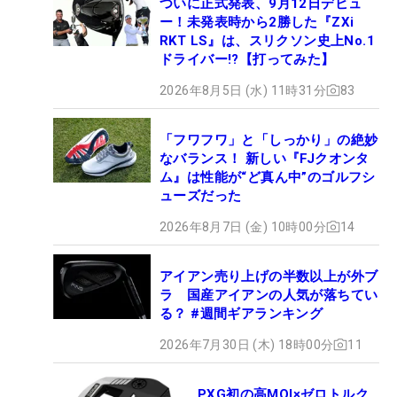
ついに正式発表、9月12日デビュ
ー！未発表時から2勝した『ZXi
RKT LS』は、スリクソン史上No.1
ドライバー!?【打ってみた】
2026年8月5日 (水) 11時31分
83
「フワフワ」と「しっかり」の絶妙
なバランス！ 新しい『FJクオンタ
ム』は性能が“ど真ん中”のゴルフシ
ューズだった
2026年8月7日 (金) 10時00分
14
アイアン売り上げの半数以上が外ブ
ラ 国産アイアンの人気が落ちてい
る？ #週間ギアランキング
2026年7月30日 (木) 18時00分
11
PXG初の高MOI×ゼロトルク