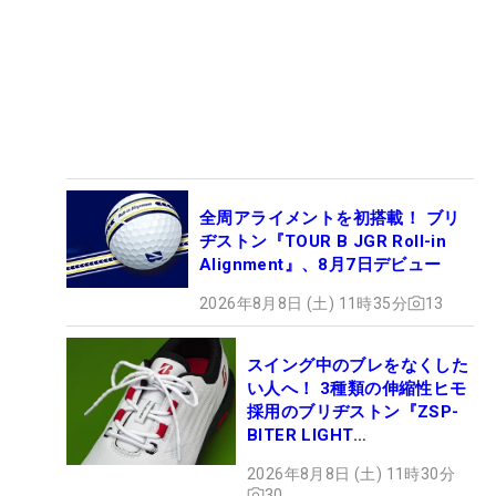
全周アライメントを初搭載！ ブリ
ヂストン『TOUR B JGR Roll-in
Alignment』、8月7日デビュー
2026年8月8日 (土) 11時35分
13
スイング中のブレをなくした
い人へ！ 3種類の伸縮性ヒモ
採用のブリヂストン『ZSP-
BITER LIGHT
MAGICLACE』、8月8日デビ
2026年8月8日 (土) 11時30分
ュー
30