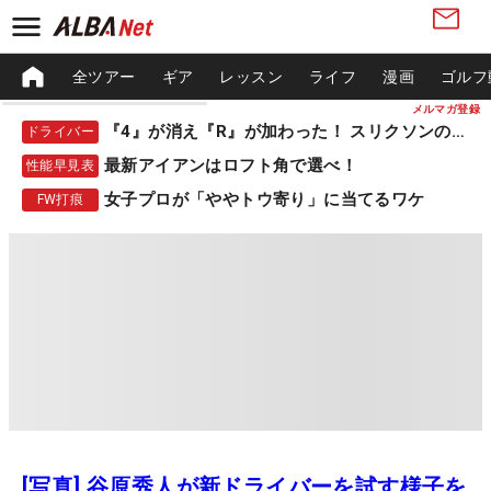
全ツアー
ギア
レッスン
ライフ
漫画
ゴルフ
メルマガ登録
『4』が消え『R』が加わった！ スリクソンの新作
ドライバー
最新アイアンはロフト角で選べ！
性能早見表
女子プロが「ややトウ寄り」に当てるワケ
FW打痕
[写真] 谷原秀人が新ドライバーを試す様子を