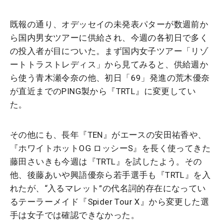
既報の通り、オデッセイの未発表パターが数週前か
ら国内男女ツアーに供給され、今週の各初日で多く
の投入者が目についた。まず国内女子ツアー「リゾ
ートトラストレディス」から見てみると、供給週か
ら使う青木瀬令奈の他、初日「69」発進の荒木優奈
が直近までのPING製から『TRTL』に変更してい
た。
その他にも、長年『TEN』がエースの安田祐香や、
『ホワイトホットOG ロッシーS』を長く使ってきた
藤田さいきも今週は『TRTL』を試したよう。その
他、後藤あいや興語優奈ら若手選手も『TRTL』を入
れたが、“入るマレット”の代名詞的存在になってい
るテーラーメイド『Spider Tour X』から変更した選
手は女子では確認できなかった。