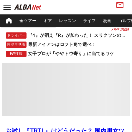
全ツアー
ギア
レッスン
ライフ
漫画
ゴルフ
メルマガ登録
『4』が消え『R』が加わった！ スリクソンの新作
ドライバー
最新アイアンはロフト角で選べ！
性能早見表
女子プロが「ややトウ寄り」に当てるワケ
FW打痕
お試し『TRTL』はどうだった？ 国内男女ツ