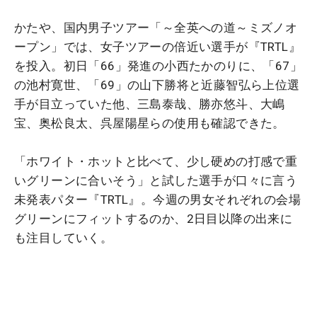
かたや、国内男子ツアー「～全英への道～ミズノオ
ープン」では、女子ツアーの倍近い選手が『TRTL』
を投入。初日「66」発進の小西たかのりに、「67」
の池村寛世、「69」の山下勝将と近藤智弘ら上位選
手が目立っていた他、三島泰哉、勝亦悠斗、大嶋
宝、奥松良太、呉屋陽星らの使用も確認できた。
「ホワイト・ホットと比べて、少し硬めの打感で重
いグリーンに合いそう」と試した選手が口々に言う
未発表パター『TRTL』。今週の男女それぞれの会場
グリーンにフィットするのか、2日目以降の出来に
も注目していく。