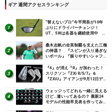
ギア 週間アクセスランキング
“替えないプロ”今平周吾が10年
1
ぶりにドライバーチェンジ！
UT、5Wは名器を継続使用中 #
男子プロセッティング
桑木志帆の全英制覇を支えた三種
2
の神器？ 『スピンが入り過ぎな
いボール』『振りやすいシャフ
ト』『真っすぐ飛ぶドライバ
ー』 #女子プロセッティング
『4』が消え『R』が加わった！
3
スリクソン『ZXi R/5/7』＆
『ZXiU』アイアンが9月12日デ
ビュー
ウェッジってどれも一緒に見える
4
けど…違いってあるの？ 最新24
モデルの性能早見表を作ってみ
た #ギアカタログ2026