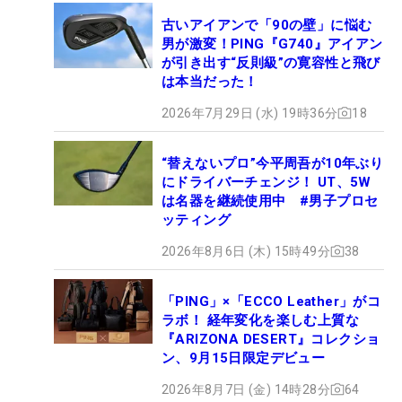
古いアイアンで「90の壁」に悩む
男が激変！PING『G740』アイアン
が引き出す“反則級”の寛容性と飛び
は本当だった！
2026年7月29日 (水) 19時36分
18
“替えないプロ”今平周吾が10年ぶり
にドライバーチェンジ！ UT、5W
は名器を継続使用中 #男子プロセ
ッティング
2026年8月6日 (木) 15時49分
38
「PING」×「ECCO Leather」がコ
ラボ！ 経年変化を楽しむ上質な
『ARIZONA DESERT』コレクショ
ン、9月15日限定デビュー
2026年8月7日 (金) 14時28分
64