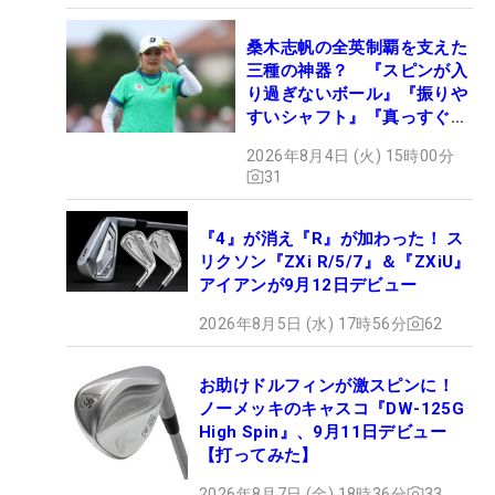
桑木志帆の全英制覇を支えた
三種の神器？ 『スピンが入
り過ぎないボール』『振りや
すいシャフト』『真っすぐ飛
ぶドライバー』 #女子プロ
2026年8月4日 (火) 15時00分
セッティング
31
『4』が消え『R』が加わった！ ス
リクソン『ZXi R/5/7』＆『ZXiU』
アイアンが9月12日デビュー
2026年8月5日 (水) 17時56分
62
お助けドルフィンが激スピンに！
ノーメッキのキャスコ『DW-125G
High Spin』、9月11日デビュー
【打ってみた】
2026年8月7日 (金) 18時36分
33