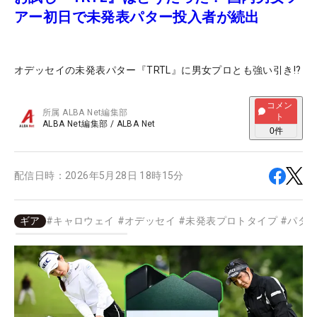
アー初日で未発表パター投入者が続出
オデッセイの未発表パター『TRTL』に男女プロとも強い引き!?
コメン
所属
ALBA Net編集部
ト
ALBA Net編集部
/
ALBA Net
0
件
配信日時：
2026年5月28日 18時15分
ギア
#
キャロウェイ
#
オデッセイ
#
未発表プロトタイプ
#
パタ