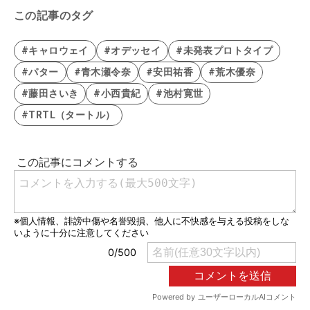
この記事のタグ
#キャロウェイ
#オデッセイ
#未発表プロトタイプ
#パター
#青木瀬令奈
#安田祐香
#荒木優奈
#藤田さいき
#小西貴紀
#池村寛世
#TRTL（タートル）