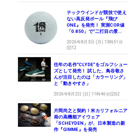
テックウインドが競技で使え
ない高反発ボール『飛び
ONE』を発売！ 実測COR値
「0.850」で“二打目の景
色”が劇的に変わる!?
2026年8月3日 (月) 13時51分
12
往年の名作“CLYDE”をゴルフシュー
ズとして発売！ 試した、鳥谷敬さ
んが注目したのは「カラーリング」
と「動きやすさ」
2026年8月2日 (日) 11時46分
52
片岡尚之と契約！米カリフォルニア
発の高機能アイウェア
「SCHEYDEN」が、日本製造の新
作『GIMME』を発売