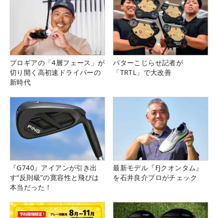
プロギアの「4層フェース」が
パターこじらせ記者が
切り開く高初速ドライバーの
「TRTL」で大改善
新時代
『G740』アイアンが引き出
最新モデル『FJクオンタム』
す“反則級”の寛容性と飛びは
を石井良介プロがチェック
本当だった！