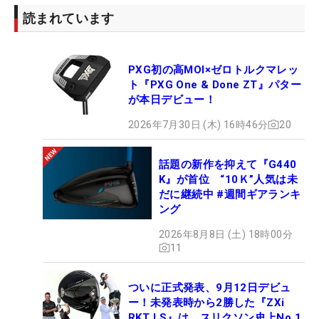
読まれています
PXG初の高MOI×ゼロトルクマレッ
ト『PXG One & Done ZT』パター
が本日デビュー！
2026年7月30日 (木) 16時46分
20
話題の新作を抑えて『G440
K』が首位 “10Ｋ”人気は未
だに継続中 #週間ギアランキ
ング
2026年8月8日 (土) 18時00分
11
ついに正式発表、9月12日デビュ
ー！未発表時から2勝した『ZXi
RKT LS』は、スリクソン史上No.1