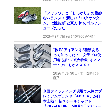
「フワフワ」と「しっかり」の絶妙
なバランス！ 新しい『FJクオンタ
ム』は性能が“ど真ん中”のゴルフシ
ューズだった
2026年8月7日 (金) 10時00分
14
“軟鉄”アイアンは2種類ある
って知ってた？ 女子プロ使
用者も多い“複合軟鉄”はアマ
チュアにもオススメ！
2026年7月30日 (木) 12時15分
7
米国フィッティング現場で人気のプ
レミアムブランド『ACCRA』が日
本上陸！ 新スチールシャフト
『iSteel BLUE』が9月4日デビュー