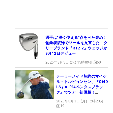
選手は“長く使える”点をべた褒め！
創業者復帰でソールを見直した、ク
リーブランド『RTZ 2』ウェッジが
9月12日デビュー
2026年8月5日 (水) 15時09分
60
テーラーメイド契約のマイケ
ル・トルビョンセン、『Qi4D
LS』×『24ベンタスブラッ
ク』でツアー初優勝！
【WITB】
2026年8月3日 (月) 12時23分
19