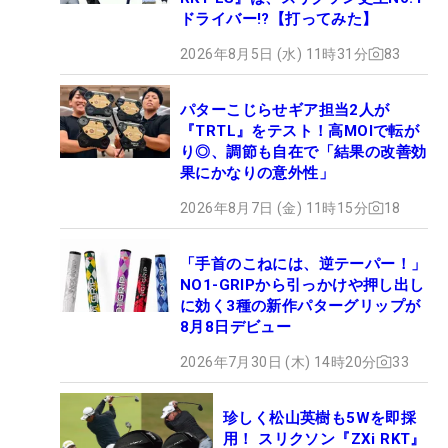
ドライバー!?【打ってみた】
2026年8月5日 (水) 11時31分
83
パターこじらせギア担当2人が
『TRTL』をテスト！高MOIで転が
り◎、調節も自在で「結果の改善効
果にかなりの意外性」
2026年8月7日 (金) 11時15分
18
「手首のこねには、逆テーパー！」
NO1-GRIPから引っかけや押し出し
に効く3種の新作パターグリップが
8月8日デビュー
2026年7月30日 (木) 14時20分
33
珍しく松山英樹も5Wを即採
用！ スリクソン『ZXi RKT』