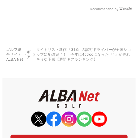
県）
Recommended by
ゴルフ総
タイトリスト新作『GTS』の試打ドライバーが全国ショ
ギ
合サイト
ップに配備完了！ 今年は460ccになった『4』が売れ
ア
ALBA Net
そうな予感【週間ギアランキング】