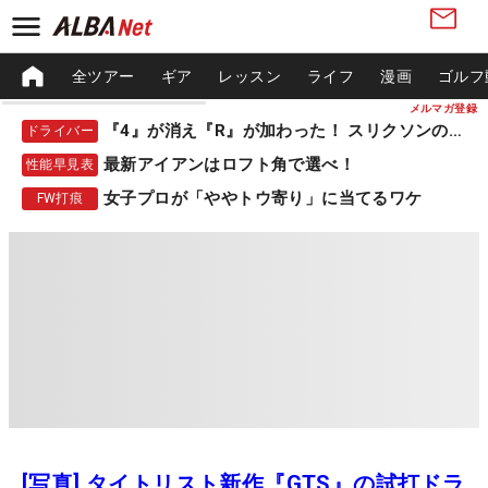
全ツアー
ギア
レッスン
ライフ
漫画
ゴルフ
メルマガ登録
『4』が消え『R』が加わった！ スリクソンの新作
ドライバー
最新アイアンはロフト角で選べ！
性能早見表
女子プロが「ややトウ寄り」に当てるワケ
FW打痕
[写真] タイトリスト新作『GTS』の試打ドラ