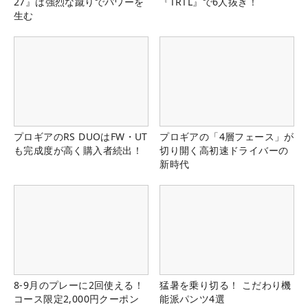
27』は強烈な蹴りでパワーを
『TRTL』で6人抜き！
生む
プロギアのRS DUOはFW・UT
プロギアの「4層フェース」が
も完成度が高く購入者続出！
切り開く高初速ドライバーの
新時代
8-9月のプレーに2回使える！
猛暑を乗り切る！ こだわり機
コース限定2,000円クーポン
能派パンツ4選