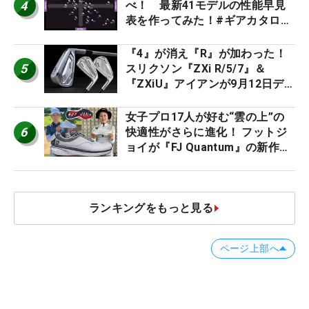
4
べ！ 最新41モデルの性能早見
表を作ってみた！#ギアカタログ
2026
『4』が消え『R』が加わった！
5
スリクソン『ZXi R/5/7』＆
『ZXiU』アイアンが9月12日デ
ビュー
女子プロ17人が好む“雲の上”の
6
快適性がさらに進化！ フットジ
ョイが『FJ Quantum』の新作を
発表、8月7日デビュー
ランキングをもっと見る
ページ上部へ