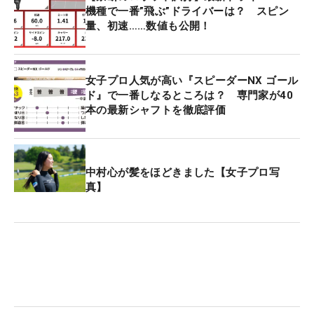
機種で一番”飛ぶ”ドライバーは？ スピン
量、初速……数値も公開！
女子プロ人気が高い『スピーダーNX ゴール
ド』で一番しなるところは？ 専門家が40
本の最新シャフトを徹底評価
中村心が髪をほどきました【女子プロ写
真】