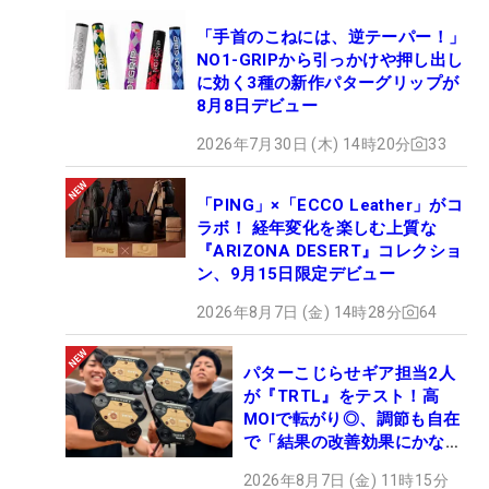
「手首のこねには、逆テーパー！」
NO1-GRIPから引っかけや押し出し
に効く3種の新作パターグリップが
8月8日デビュー
2026年7月30日 (木) 14時20分
33
「PING」×「ECCO Leather」がコ
ラボ！ 経年変化を楽しむ上質な
『ARIZONA DESERT』コレクショ
ン、9月15日限定デビュー
2026年8月7日 (金) 14時28分
64
パターこじらせギア担当2人
が『TRTL』をテスト！高
MOIで転がり◎、調節も自在
で「結果の改善効果にかなり
の意外性」
2026年8月7日 (金) 11時15分