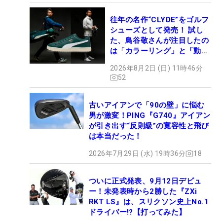
往年の名作“CLYDE”をゴルフ
シューズとして発売！ 試し
た、鳥谷敬さんが注目したの
は「カラーリング」と「動き
やすさ」
2026年8月2日 (日) 11時46分
52
古いアイアンで「90の壁」に悩む
男が激変！PING『G740』アイアン
が引き出す“反則級”の寛容性と飛び
は本当だった！
2026年7月29日 (水) 19時36分
18
ついに正式発表、9月12日デビュ
ー！未発表時から2勝した『ZXi
RKT LS』は、スリクソン史上No.1
ドライバー!?【打ってみた】