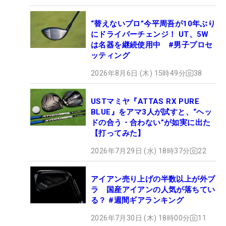
“替えないプロ”今平周吾が10年ぶり
にドライバーチェンジ！ UT、5W
は名器を継続使用中 #男子プロセ
ッティング
2026年8月6日 (木) 15時49分
38
USTマミヤ『ATTAS RX PURE
BLUE』をアマ3人が試すと、“ヘッ
ドの合う・合わない”が如実に出た
【打ってみた】
2026年7月29日 (水) 18時37分
22
アイアン売り上げの半数以上が外ブ
ラ 国産アイアンの人気が落ちてい
る？ #週間ギアランキング
2026年7月30日 (木) 18時00分
11