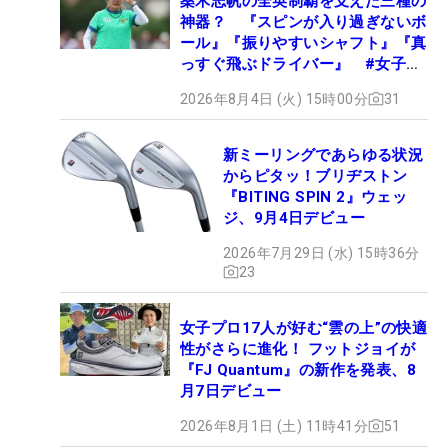
桑木志帆の全英制覇を支えた三種の
神器？ 『スピンが入り過ぎないボ
ール』『振りやすいシャフト』『真
っすぐ飛ぶドライバー』 #女子プ
ロセッティング
2026年8月4日 (火) 15時00分
31
新ミーリングであらゆる状況
からピタッ！ブリヂストン
『BITING SPIN 2』ウェッ
ジ、9月4日デビュー
2026年7月29日 (水) 15時36分
23
女子プロ17人が好む“雲の上”の快適
性がさらに進化！ フットジョイが
『FJ Quantum』の新作を発表、8
月7日デビュー
2026年8月1日 (土) 11時41分
51