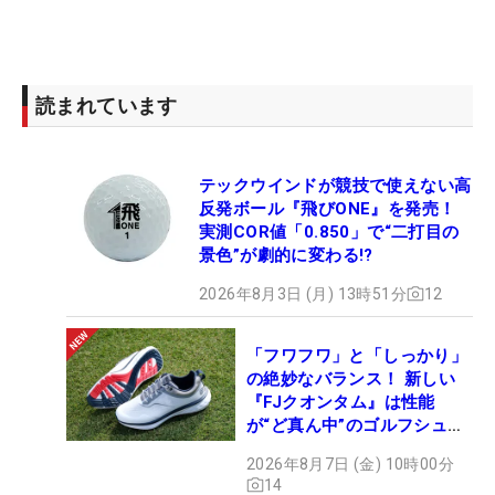
読まれています
テックウインドが競技で使えない高
反発ボール『飛びONE』を発売！
実測COR値「0.850」で“二打目の
景色”が劇的に変わる!?
2026年8月3日 (月) 13時51分
12
「フワフワ」と「しっかり」
の絶妙なバランス！ 新しい
『FJクオンタム』は性能
が“ど真ん中”のゴルフシュー
ズだった
2026年8月7日 (金) 10時00分
14