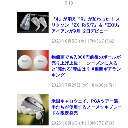
18
『4』が消え『R』が加わった！ ス
リクソン『ZXi R/5/7』＆『ZXiU』
アイアンが9月12日デビュー
2026年8月5日 (水) 17時56分
62
物価高でも7,000円前後のボールが
売り上げ上位！ シーズンに入る
と“売れる”理由は？ #週間ギアラン
キング
2026年7月29日 (水) 18時00分
11
米国キャロウェイ、PGAツアー選
手たちが使用するノーメッキブレー
ドを限定発売
2026年8月6日 (木) 10時37分
33