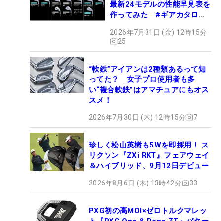
最新24モデルの性能早見表を
作ってみた #ギアカタログ
2026
2026年7月31日 (金) 12時15分
25
“軟鉄”アイアンは2種類あるって知
ってた？ 女子プロ使用者も多
い“複合軟鉄”はアマチュアにもオス
スメ！
2026年7月30日 (木) 12時15分
7
珍しく松山英樹も5Wを即採用！ ス
リクソン『ZXi RKT』フェアウェイ
＆ハイブリッド、9月12日デビュー
2026年8月6日 (木) 13時42分
33
PXG初の高MOI×ゼロトルクマレッ
ト『PXG One & Done ZT』パター