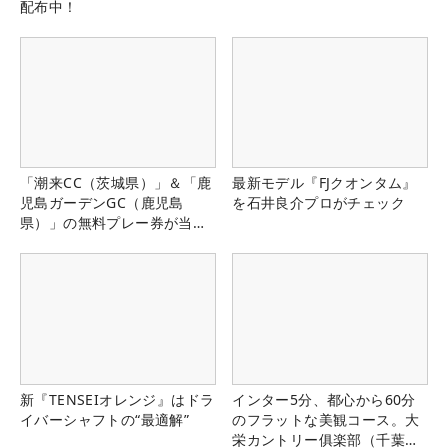
配布中！
「潮来CC（茨城県）」＆「鹿
最新モデル『FJクオンタム』
児島ガーデンGC（鹿児島
を石井良介プロがチェック
県）」の無料プレー券が当た
る！！
新『TENSEIオレンジ』はドラ
インター5分、都心から60分
イバーシャフトの“最適解”
のフラットな美観コース。大
栄カントリー俱楽部（千葉