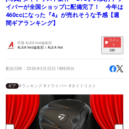
イバーが全国ショップに配備完了！ 今年は
460ccになった『4』が売れそうな予感【週
間ギアランキング】
コメン
所属
ALBA Net編集部
ト
ALBA Net編集部
/
ALBA Net
0
件
配信日時：
2026年5月22日 18時00分
ギア
#
ランキング
#
ドライバー
#
タイトリスト