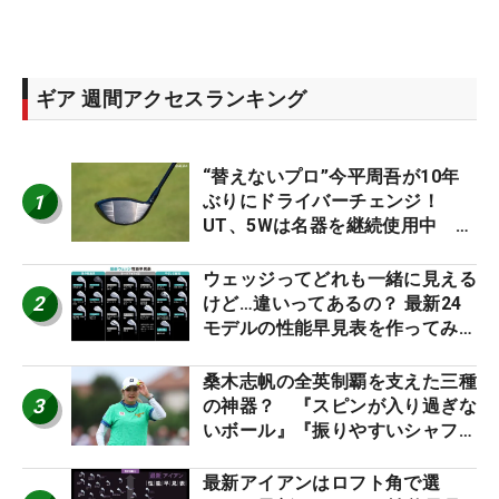
ギア 週間アクセスランキング
“替えないプロ”今平周吾が10年
1
ぶりにドライバーチェンジ！
UT、5Wは名器を継続使用中 #
男子プロセッティング
ウェッジってどれも一緒に見える
2
けど…違いってあるの？ 最新24
モデルの性能早見表を作ってみ
た #ギアカタログ2026
桑木志帆の全英制覇を支えた三種
3
の神器？ 『スピンが入り過ぎな
いボール』『振りやすいシャフ
ト』『真っすぐ飛ぶドライバ
ー』 #女子プロセッティング
最新アイアンはロフト角で選