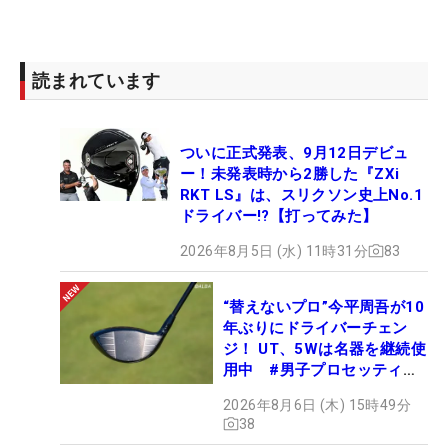
読まれています
ついに正式発表、9月12日デビュ
ー！未発表時から2勝した『ZXi
RKT LS』は、スリクソン史上No.1
ドライバー!?【打ってみた】
2026年8月5日 (水) 11時31分
83
“替えないプロ”今平周吾が10
年ぶりにドライバーチェン
ジ！ UT、5Wは名器を継続使
用中 #男子プロセッティン
グ
2026年8月6日 (木) 15時49分
38