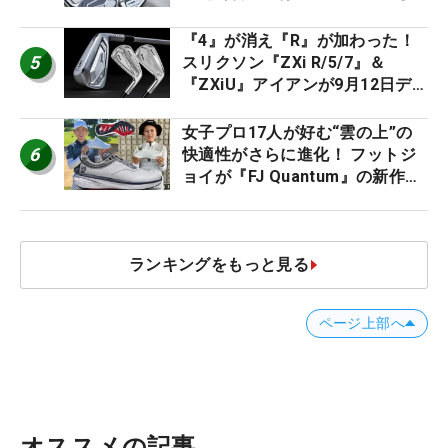
ススメ！
『4』が消え『R』が加わった！
5
スリクソン『ZXi R/5/7』＆
『ZXiU』アイアンが9月12日デ
ビュー
女子プロ17人が好む“雲の上”の
6
快適性がさらに進化！ フットジ
ョイが『FJ Quantum』の新作を
発表、8月7日デビュー
ランキングをもっと見る
ページ上部へ
オススメの記事