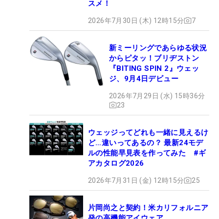
スメ！
2026年7月30日 (木) 12時15分
7
新ミーリングであらゆる状況
からピタッ！ブリヂストン
『BITING SPIN 2』ウェッ
ジ、9月4日デビュー
2026年7月29日 (水) 15時36分
23
ウェッジってどれも一緒に見えるけ
ど…違いってあるの？ 最新24モデ
ルの性能早見表を作ってみた #ギ
アカタログ2026
2026年7月31日 (金) 12時15分
25
片岡尚之と契約！米カリフォルニア
発の高機能アイウェア