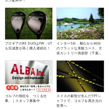
ポン配布中！
プロギアのRS DUOはFW・UT
インター5分、都心から60分
も完成度が高く購入者続出！
のフラットな美観コース。大
栄カントリー俱楽部（千葉
県）
ゴルフの熱狂を、つくる仕
スイスの叡智が生んだTPTシ
事。｜スタッフ募集中
ャフトで、ゴルフを異次元の
世界へ