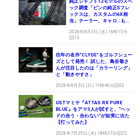
純正シャフト12モデルのスペ
ック調査「ピンの純正Sフレ
ックスは、カスタムの6X相
当」テーラー、キャロ…もチ
ェック！
2026年8月5日 (水) 16時15分
13
往年の名作“CLYDE”をゴルフシュー
ズとして発売！ 試した、鳥谷敬さ
んが注目したのは「カラーリング」
と「動きやすさ」
2026年8月2日 (日) 11時46分
52
USTマミヤ『ATTAS RX PURE
BLUE』をアマ3人が試すと、“ヘッ
ドの合う・合わない”が如実に出た
【打ってみた】
2026年7月29日 (水) 18時37分
22