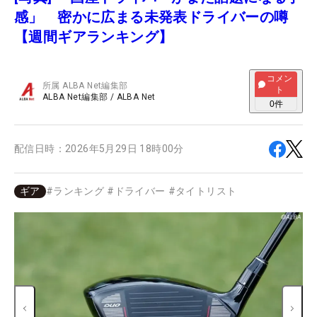
感」 密かに広まる未発表ドライバーの噂
【週間ギアランキング】
コメン
所属
ALBA Net編集部
ト
ALBA Net編集部
/
ALBA Net
0
件
配信日時：
2026年5月29日 18時00分
ギア
#
ランキング
#
ドライバー
#
タイトリスト