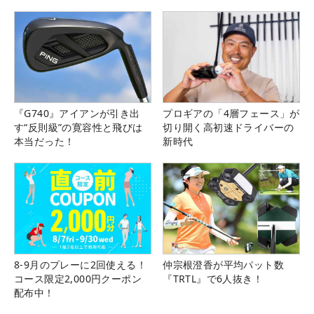
『G740』アイアンが引き出
プロギアの「4層フェース」が
す“反則級”の寛容性と飛びは
切り開く高初速ドライバーの
本当だった！
新時代
8-9月のプレーに2回使える！
仲宗根澄香が平均パット数
コース限定2,000円クーポン
『TRTL』で6人抜き！
配布中！