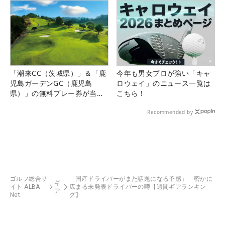
「潮来CC（茨城県）」＆「鹿
今年も男女プロが強い「キャ
児島ガーデンGC（鹿児島
ロウェイ」のニュース一覧は
県）」の無料プレー券が当た
こちら！
る！！
Recommended by
ゴルフ総合サ
「国産ドライバーがまた話題になる予感」 密かに
ギ
イト ALBA
広まる未発表ドライバーの噂【週間ギアランキン
ア
Net
グ】