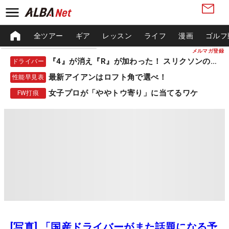
全ツアー
ギア
レッスン
ライフ
漫画
ゴルフ
メルマガ登録
『4』が消え『R』が加わった！ スリクソンの新作
ドライバー
最新アイアンはロフト角で選べ！
性能早見表
女子プロが「ややトウ寄り」に当てるワケ
FW打痕
[写真] 「国産ドライバーがまた話題になる予