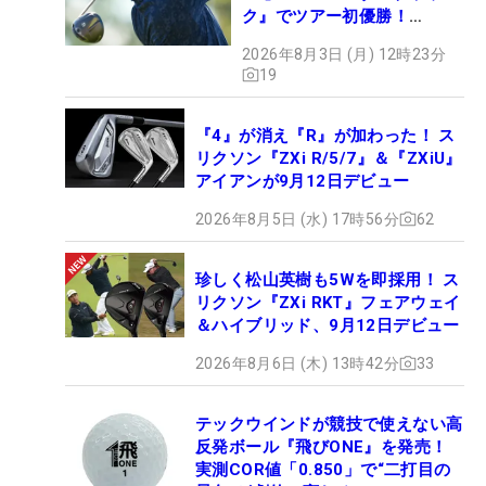
ク』でツアー初優勝！
【WITB】
2026年8月3日 (月) 12時23分
19
『4』が消え『R』が加わった！ ス
リクソン『ZXi R/5/7』＆『ZXiU』
アイアンが9月12日デビュー
2026年8月5日 (水) 17時56分
62
珍しく松山英樹も5Wを即採用！ ス
リクソン『ZXi RKT』フェアウェイ
＆ハイブリッド、9月12日デビュー
2026年8月6日 (木) 13時42分
33
テックウインドが競技で使えない高
反発ボール『飛びONE』を発売！
実測COR値「0.850」で“二打目の