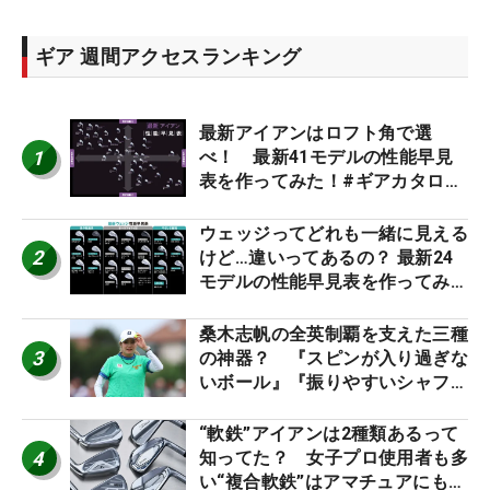
ギア 週間アクセスランキング
最新アイアンはロフト角で選
1
べ！ 最新41モデルの性能早見
表を作ってみた！#ギアカタログ
2026
ウェッジってどれも一緒に見える
2
けど…違いってあるの？ 最新24
モデルの性能早見表を作ってみ
た #ギアカタログ2026
桑木志帆の全英制覇を支えた三種
3
の神器？ 『スピンが入り過ぎな
いボール』『振りやすいシャフ
ト』『真っすぐ飛ぶドライバ
ー』 #女子プロセッティング
“軟鉄”アイアンは2種類あるって
4
知ってた？ 女子プロ使用者も多
い“複合軟鉄”はアマチュアにもオ