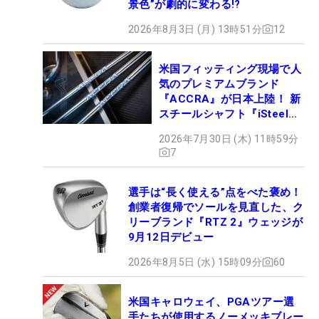
景色”が劇的に変わる!?
2026年8月3日 (月) 13時51分
12
米国フィッティング現場で人
気のプレミアムブランド
『ACCRA』が日本上陸！ 新
スチールシャフト『iSteel
BLUE』が9月4日デビュー
2026年7月30日 (木) 11時59分
7
選手は“長く使える”点をべた褒め！
創業者復帰でソールを見直した、ク
リーブランド『RTZ 2』ウェッジが
9月12日デビュー
2026年8月5日 (水) 15時09分
60
米国キャロウェイ、PGAツアー選
手たちが使用するノーメッキブレー