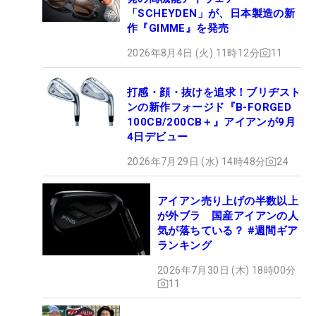
「SCHEYDEN」が、日本製造の新
作『GIMME』を発売
2026年8月4日 (火) 11時12分
11
打感・顔・抜けを追求！ブリヂスト
ンの新作フォージド『B-FORGED
100CB/200CB＋』アイアンが9月
4日デビュー
2026年7月29日 (水) 14時48分
24
アイアン売り上げの半数以上
が外ブラ 国産アイアンの人
気が落ちている？ #週間ギア
ランキング
2026年7月30日 (木) 18時00分
11