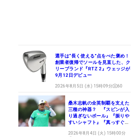
選手は“長く使える”点をべた褒め！
創業者復帰でソールを見直した、ク
リーブランド『RTZ 2』ウェッジが
9月12日デビュー
2026年8月5日 (水) 15時09分
60
桑木志帆の全英制覇を支えた
三種の神器？ 『スピンが入
り過ぎないボール』『振りや
すいシャフト』『真っすぐ飛
ぶドライバー』 #女子プロ
2026年8月4日 (火) 15時00分
セッティング