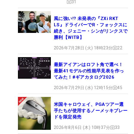
31
風に強い!? 未発表の『ZXi RKT
LS』ドライバーでR・フォックスに
続き、ジェニー・シンがリンクスで
勝利【WITB】
2026年7月28日 (火) 18時23分
22
最新アイアンはロフト角で選べ！
最新41モデルの性能早見表を作っ
てみた！#ギアカタログ2026
2026年7月29日 (水) 12時15分
45
米国キャロウェイ、PGAツアー選
手たちが使用するノーメッキブレー
ドを限定発売
2026年8月6日 (木) 10時37分
33