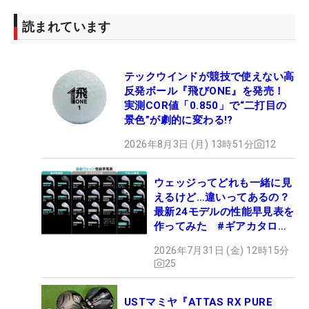
読まれています
テックウインドが競技で使えない高
反発ボール『飛びONE』を発売！
実測COR値「0.850」で“二打目の
景色”が劇的に変わる!?
2026年8月3日 (月) 13時51分
12
ウェッジってどれも一緒に見
えるけど…違いってあるの？
最新24モデルの性能早見表を
作ってみた #ギアカタログ
2026
2026年7月31日 (金) 12時15分
25
USTマミヤ『ATTAS RX PURE