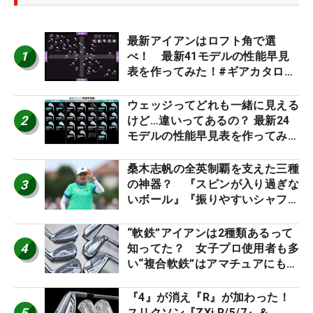
最新アイアンはロフト角で選
1
べ！ 最新41モデルの性能早見
表を作ってみた！#ギアカタログ
2026
ウェッジってどれも一緒に見える
2
けど…違いってあるの？ 最新24
モデルの性能早見表を作ってみ
た #ギアカタログ2026
桑木志帆の全英制覇を支えた三種
3
の神器？ 『スピンが入り過ぎな
いボール』『振りやすいシャフ
ト』『真っすぐ飛ぶドライバ
ー』 #女子プロセッティング
“軟鉄”アイアンは2種類あるって
4
知ってた？ 女子プロ使用者も多
い“複合軟鉄”はアマチュアにもオ
ススメ！
『4』が消え『R』が加わった！
5
スリクソン『ZXi R/5/7』＆