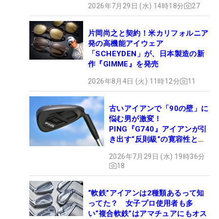
2026年7月29日 (水) 14時18分
27
片岡尚之と契約！米カリフォルニア
発の高機能アイウェア
「SCHEYDEN」が、日本製造の新
作『GIMME』を発売
2026年8月4日 (火) 11時12分
11
古いアイアンで「90の壁」に
悩む男が激変！
PING『G740』アイアンが引
き出す“反則級”の寛容性と飛
びは本当だった！
2026年7月29日 (水) 19時36分
18
“軟鉄”アイアンは2種類あるって知
ってた？ 女子プロ使用者も多
い“複合軟鉄”はアマチュアにもオス