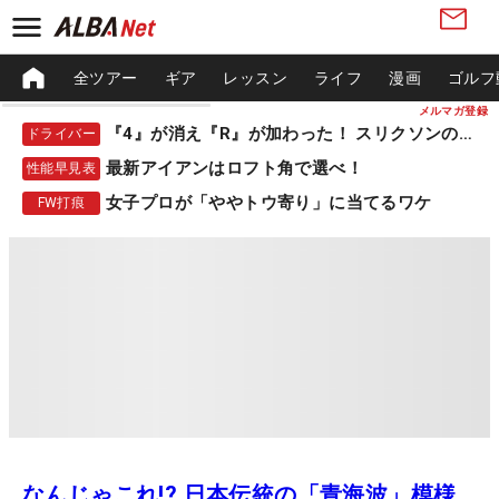
全ツアー
ギア
レッスン
ライフ
漫画
ゴルフ
メルマガ登録
『4』が消え『R』が加わった！ スリクソンの新作
ドライバー
最新アイアンはロフト角で選べ！
性能早見表
女子プロが「ややトウ寄り」に当てるワケ
FW打痕
なんじゃこれ!? 日本伝統の「青海波」模様