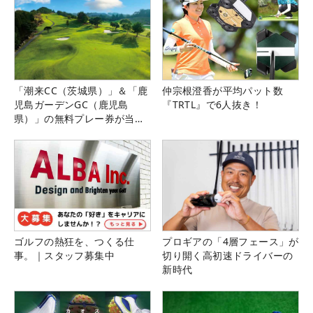
「潮来CC（茨城県）」＆「鹿
仲宗根澄香が平均パット数
児島ガーデンGC（鹿児島
『TRTL』で6人抜き！
県）」の無料プレー券が当た
る！！
ゴルフの熱狂を、つくる仕
プロギアの「4層フェース」が
事。｜スタッフ募集中
切り開く高初速ドライバーの
新時代