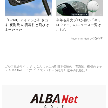
『G740』アイアンが引き出
今年も男女プロが強い「キャ
す“反則級”の寛容性と飛びは
ロウェイ」のニュース一覧は
本当だった！
こちら！
Recommended by
ゴルフ総合サイ
ギ
なんじゃこれ!? 日本伝統の「青海波」模様のキャ
ト ALBA Net
ア
メロンパターを発見！ 選手の反応は？