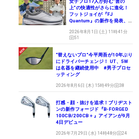
女子プロ17人が好む“雲の
上”の快適性がさらに進化！
フットジョイが『FJ
Quantum』の新作を発表、8
月7日デビュー
2026年8月1日 (土) 11時41分
51
“替えないプロ”今平周吾が10年ぶり
にドライバーチェンジ！ UT、5W
は名器を継続使用中 #男子プロセ
ッティング
2026年8月6日 (木) 15時49分
38
打感・顔・抜けを追求！ブリヂスト
ンの新作フォージド『B-FORGED
100CB/200CB＋』アイアンが9月
4日デビュー
2026年7月29日 (水) 14時48分
24