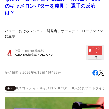
のキャメロンパターを発見！ 選手の反応
は？
パターにおけるレジェンド開発者、オースティ・ローリンソン
に直撃！
コメン
所属
ALBA Net編集部
ト
ALBA Net編集部
/
ALBA Net
0
件
配信日時：
2026年6月5日 15時55分
ギア
#
スコッティ・キャメロン
#
パター
#
未発表プロトタイプ