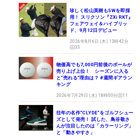
珍しく松山英樹も5Wを即採
用！ スリクソン『ZXi RKT』
フェアウェイ＆ハイブリッ
ド、9月12日デビュー
2026年8月6日 (木) 13時42分
33
物価高でも7,000円前後のボールが
売り上げ上位！ シーズンに入る
と“売れる”理由は？ #週間ギアラン
キング
2026年7月29日 (水) 18時00分
11
往年の名作“CLYDE”をゴルフシュー
ズとして発売！ 試した、鳥谷敬さ
んが注目したのは「カラーリング」
と「動きやすさ」