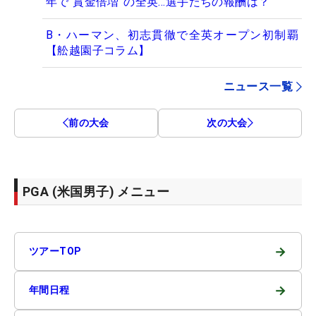
年で“賞金倍増”の全英…選手たちの報酬は？
B・ハーマン、初志貫徹で全英オープン初制覇
【舩越園子コラム】
ニュース一覧
前の大会
次の大会
PGA (米国男子) メニュー
→
ツアーTOP
→
年間日程