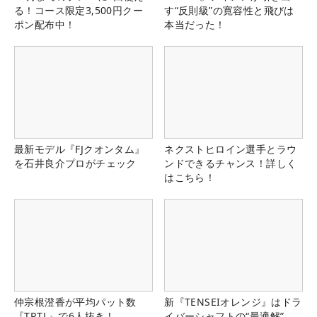
る！コース限定3,500円クー
す“反則級”の寛容性と飛びは
ポン配布中！
本当だった！
最新モデル『FJクオンタム』
ネクストヒロイン選手とラウ
を石井良介プロがチェック
ンドできるチャンス！詳しく
はこちら！
仲宗根澄香が平均パット数
新『TENSEIオレンジ』はドラ
『TRTL』で6人抜き！
イバーシャフトの“最適解”