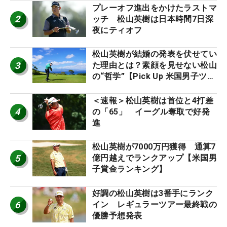
プレーオフ進出をかけたラストマ
2
ッチ 松山英樹は日本時間7日深
夜にティオフ
松山英樹が結婚の発表を伏せてい
3
た理由とは？素顔を見せない松山
の“哲学”【Pick Up 米国男子ツア
ー十大ニュース】
＜速報＞松山英樹は首位と4打差
4
の「65」 イーグル奪取で好発
進
松山英樹が7000万円獲得 通算7
5
億円越えでランクアップ【米国男
子賞金ランキング】
好調の松山英樹は3番手にランク
6
イン レギュラーツアー最終戦の
優勝予想発表