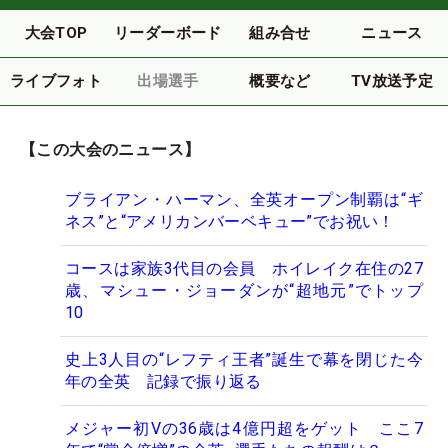
大会TOP
リーダーボード
組み合せ
ニュース
ライブフォト
出場選手
概要など
TV放送予定
【この大会のニュース】
ブライアン・ハーマン、全英オープン制覇は“ギ
ネス”と“アメリカンバーベキュー”でお祝い！
コースは家族3代目の会員 ホイレイク在住の27
歳、マシュー・ジョーダンが“超地元”でトップ
10
史上3人目の“レフティ王者”誕生で幕を閉じた今
年の全英 記録で振り返る
メジャー初Vの36歳は4億円超をゲット ここ7