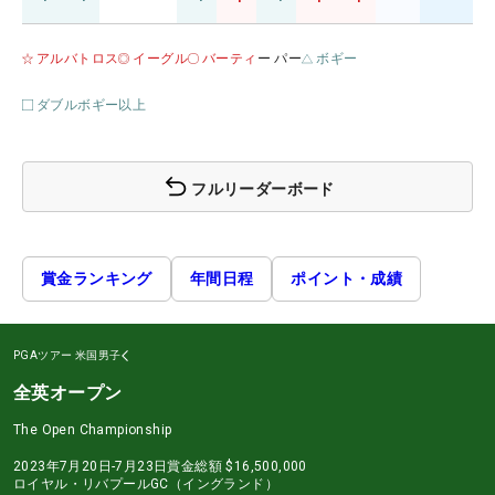
アルバトロス
イーグル
バーティ
ー パー
ボギー
ダブルボギー以上
フルリーダーボード
賞金ランキング
年間日程
ポイント・成績
PGAツアー
米国男子
全英オープン
The Open Championship
2023年7月20日-7月23日
賞金総額
$16,500,000
ロイヤル・リバプールGC（イングランド）