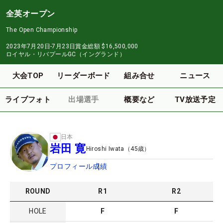
全英オープン
The Open Championship
2023年7月20日-7月23日
賞金総額
$16,500,000
ロイヤル・リバプールGC（イングランド）
大会TOP
リーダーボード
組み合せ
ニュース
ライブフォト
出場選手
概要など
TV放送予定
日本
岩田 寛
Hiroshi Iwata
（
45
歳）
プロフィール
成績
ROUND
R
1
R
2
HOLE
F
F