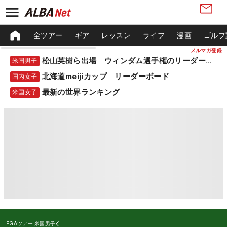
全ツアー
ギア
レッスン
ライフ
漫画
ゴルフ
メルマガ登録
松山英樹ら出場 ウィンダム選手権のリーダーボード
米国男子
北海道meijiカップ リーダーボード
国内女子
最新の世界ランキング
米国女子
PGAツアー
米国男子