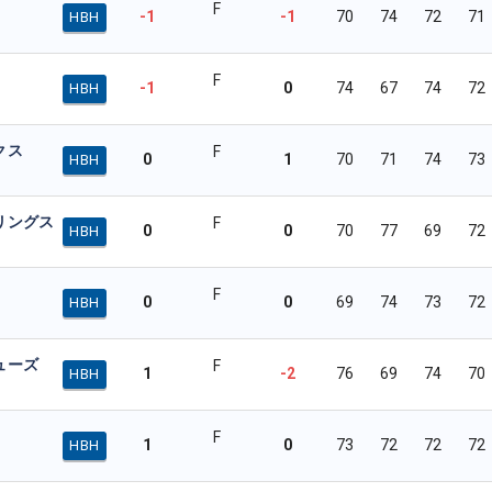
F
-1
-1
70
74
72
71
HBH
F
-1
0
74
67
74
72
HBH
クス
F
0
1
70
71
74
73
HBH
リングス
F
0
0
70
77
69
72
HBH
F
0
0
69
74
73
72
HBH
ューズ
F
1
-2
76
69
74
70
HBH
F
1
0
73
72
72
72
HBH