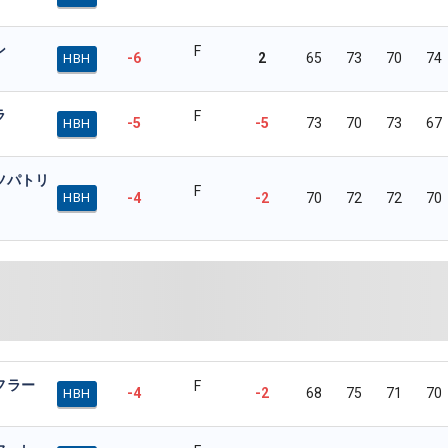
ン
F
-6
2
65
73
70
74
HBH
ラ
F
-5
-5
73
70
73
67
HBH
ツパトリ
F
-4
-2
70
72
72
70
HBH
フラー
F
-4
-2
68
75
71
70
HBH