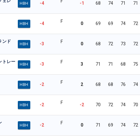
フェレ
F
-4
-1
68
74
71
71
HBH
F
-4
0
69
69
74
72
HBH
ランド
F
-3
0
68
72
73
72
HBH
ントレー
F
-3
3
71
71
68
75
HBH
F
-2
2
68
68
76
74
HBH
F
-2
-2
70
72
74
70
HBH
ン
F
-2
0
71
69
74
72
HBH