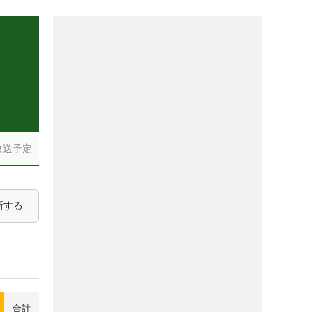
放送予定
新する
合計