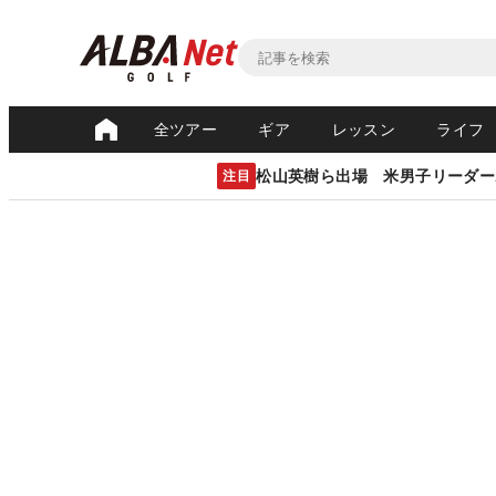
全ツアー
ギア
レッスン
ライフ
松山英樹ら出場 米男子リーダー
注目