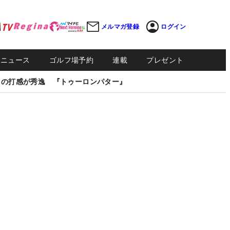
メルマガ登録
ログイン
Sニュース
ゴルフ場予約
連載
プレゼント
しの打感が秀逸 『トゥーロンパター』