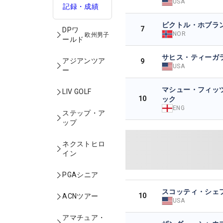
USA
記録・成績
ビクトル・ホブラ
7
DPワ
NOR
欧州男子
ールド
サヒス・ティーガ
アジアンツア
9
USA
ー
マシュー・フィッ
LIV GOLF
10
ック
ENG
ステップ・ア
ップ
ネクストヒロ
イン
PGAシニア
スコッティ・シェ
10
ACNツアー
USA
アマチュア・