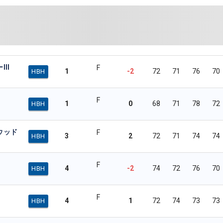
II
F
1
-2
72
71
76
70
HBH
F
1
0
68
71
78
72
HBH
ウッド
F
3
2
72
71
74
74
HBH
F
4
-2
74
72
76
70
HBH
F
4
1
72
74
73
73
HBH