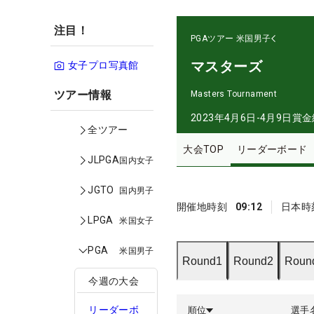
注目！
PGAツアー
米国男子
マスターズ
女子プロ写真館
ツアー情報
Masters Tournament
2023年4月6日-4月9日
賞金
全ツアー
大会TOP
リーダーボード
JLPGA
国内女子
JGTO
国内男子
開催地時刻
09:12
日本時
LPGA
米国女子
PGA
米国男子
Round1
Round2
Roun
今週の大会
リーダーボ
順位
選手