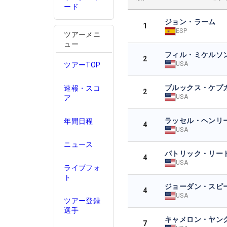
ード
ジョン・ラーム
1
ESP
ツアーメニ
ュー
フィル・ミケルソ
2
USA
ツアーTOP
ブルックス・ケプ
速報・スコ
2
USA
ア
ラッセル・ヘンリ
年間日程
4
USA
ニュース
パトリック・リー
4
USA
ライブフォ
ト
ジョーダン・スピ
4
USA
ツアー登録
選手
キャメロン・ヤン
7