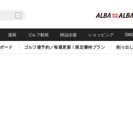
漫画
ゴルフ動画
雑誌出版
ショッピング
SN
ボード
ゴルフ場予約／毎週更新！限定優待プラン
削り出