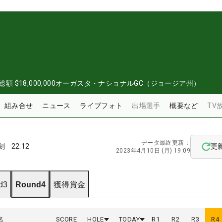
総額
$18,000,000
オーガスタ・ナショナルGC（ジョージア州）
組み合せ
ニュース
ライブフォト
出場選手
概要など
TV
データ最終更新：
刻
22:12
更
2023年4月10日 (月) 19:09
d3
Round4
獲得賞金
名
SCORE
HOLE
TODAY
R
1
R
2
R
3
R
4