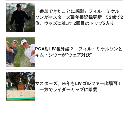
（米国）も「72」と耐えて4位で終えた。
「参加できたことに感謝」フィル・ミケル
「もちろん勝てなかったことに、とても落胆してい
ソンがマスターズ最年長記録更新 52歳で2
位、ウッズに並ぶ12回目のトップ5入り
る…」と悔しがったケプカ。17～19年にメジャー4
勝を飾り“メジャーハンター”とも呼ばれたが、今大
会では最終日に力尽きることとなった。それでもよ
うやく膝、手首、腰の痛みから解放され「体さえ健
PGA対LIV番外編？ フィル・ミケルソンと
キム・シウーが“ウェア対決”
康であれば戦える」と自信も取り戻す。「LIVゴル
ファーはみな、戦えると思わなければここに来な
い。フィルはずっと良いプレーをしているし、パト
リック・リードもそう。もう我々が戦えない、終わ
マスターズ、来年もLIVゴルファー出場可！
った選手だというのは、メディアが作り上げたもの
一方でライダーカップに暗雲…
だ」と語った。
そして「それにしてもフィルの『65』は素晴らし
い。ファンはゴルファーが分断していると思うかも
しれないが、我々はお互いになにも思っていない。