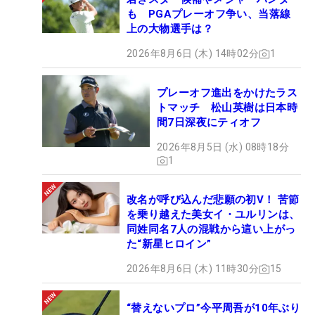
も PGAプレーオフ争い、当落線
上の大物選手は？
2026年8月6日 (木) 14時02分
1
プレーオフ進出をかけたラス
トマッチ 松山英樹は日本時
間7日深夜にティオフ
2026年8月5日 (水) 08時18分
1
改名が呼び込んだ悲願の初V！ 苦節
を乗り越えた美女イ・ユルリンは、
同姓同名7人の混戦から這い上がっ
た“新星ヒロイン”
2026年8月6日 (木) 11時30分
15
“替えないプロ”今平周吾が10年ぶり