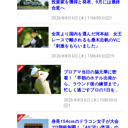
投資家を獲得と発表、9月には最終
合意へ
2026年8月6日 (木) 11時00分
1
全英より国内を選んだ河本結 女王
レースで離されるも桑木志帆のVに
「刺激をもらいました」
2026年8月6日 (木) 15時45分
19
プロアマ当日の脇元華に密
着！「早朝のホテル出発か
ら、ラウンド後の練習まで」
忙しく過ごすプロの1日を公
開
2026年8月6日 (木) 15時50分
1
身長154cmのドラコン女子が大会
で2階級制覇！「40°近い気温」の