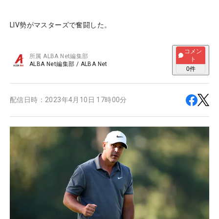
LIV勢がマスターズで奮闘した。
コメン
所属
ALBA Net編集部
ト
ALBA Net編集部
/
ALBA Net
0
件
配信日時：
2023年4月10日 17時00分