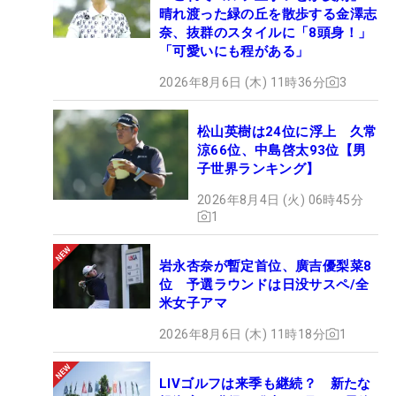
晴れ渡った緑の丘を散歩する金澤志
奈、抜群のスタイルに「8頭身！」
「可愛いにも程がある」
2026年8月6日 (木) 11時36分
3
松山英樹は24位に浮上 久常
涼66位、中島啓太93位【男
子世界ランキング】
2026年8月4日 (火) 06時45分
1
岩永杏奈が暫定首位、廣吉優梨菜8
位 予選ラウンドは日没サスペ/全
米女子アマ
2026年8月6日 (木) 11時18分
1
LIVゴルフは来季も継続？ 新たな