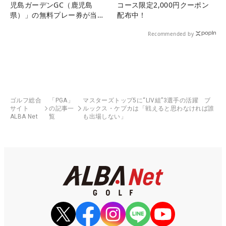
児島ガーデンGC（鹿児島
コース限定2,000円クーポン
県）」の無料プレー券が当た
配布中！
る！！
Recommended by
ゴルフ総合
「PGA」
マスターズトップ5に“LIV組”3選手の活躍 ブ
サイト
の記事一
ルックス・ケプカは「戦えると思わなければ誰
ALBA Net
覧
も出場しない」