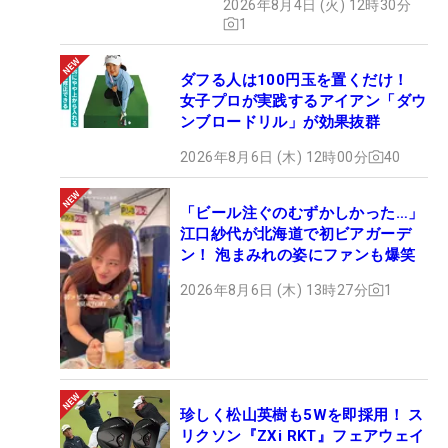
2026年8月4日 (火) 12時30分
1
ダフる人は100円玉を置くだけ！
女子プロが実践するアイアン「ダウ
ンブロードリル」が効果抜群
2026年8月6日 (木) 12時00分
40
「ビール注ぐのむずかしかった…」
江口紗代が北海道で初ビアガーデ
ン！ 泡まみれの姿にファンも爆笑
2026年8月6日 (木) 13時27分
1
珍しく松山英樹も5Wを即採用！ ス
リクソン『ZXi RKT』フェアウェイ