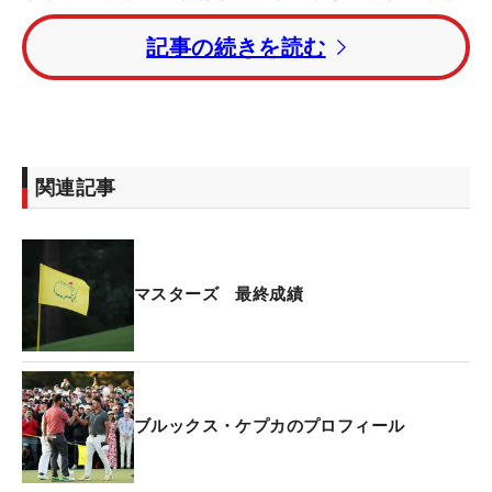
するLIVゴルフのCEOグレッグ・ノーマン（オースト
記事の続きを読む
ラリア）は、「LIVゴルファーがマスターズで勝つ
なら、出場しているLIVゴルファー全員が18番グリ
ーンで待っている」と話していたが、その光景は叶
わなかった。
関連記事
最終ラウンドはラームVSケプカともいえる一騎打ち
の様相を呈していた。しかし2打リードでスタート
したケプカは前半からスコアを崩し、バックナイン
には逆に2打差でラームを追いかけた。しかし最終
マスターズ 最終成績
的には「75」と崩れ、2位に終わった。
だが、同じLIVゴルフで戦うフィル・ミケルソン
（米国）が「65」をマークして猛追、ケプカと並ぶ
ブルックス・ケプカのプロフィール
トータル8アンダーで2位に食い込んだ。同じく
2018年「マスターズ」覇者のパトリック・リード