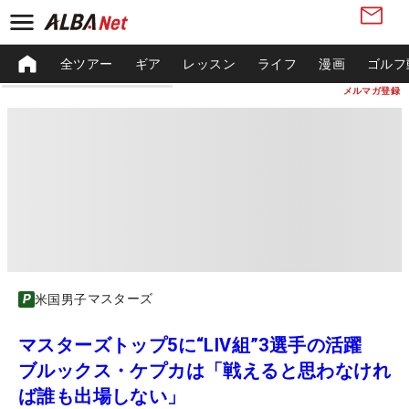
全ツアー
ギア
レッスン
ライフ
漫画
ゴルフ
メルマガ登録
マスターズ
米国男子
マスターズトップ5に“LIV組”3選手の活躍
ブルックス・ケプカは「戦えると思わなけれ
ば誰も出場しない」