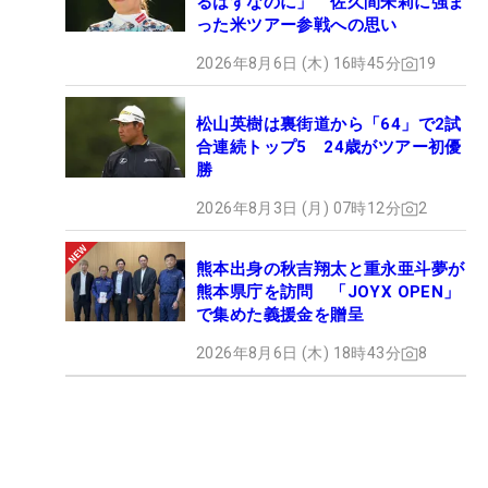
るはずなのに」 佐久間朱莉に強ま
った米ツアー参戦への思い
2026年8月6日 (木) 16時45分
19
松山英樹は裏街道から「64」で2試
合連続トップ5 24歳がツアー初優
勝
2026年8月3日 (月) 07時12分
2
熊本出身の秋吉翔太と重永亜斗夢が
熊本県庁を訪問 「JOYX OPEN」
で集めた義援金を贈呈
2026年8月6日 (木) 18時43分
8