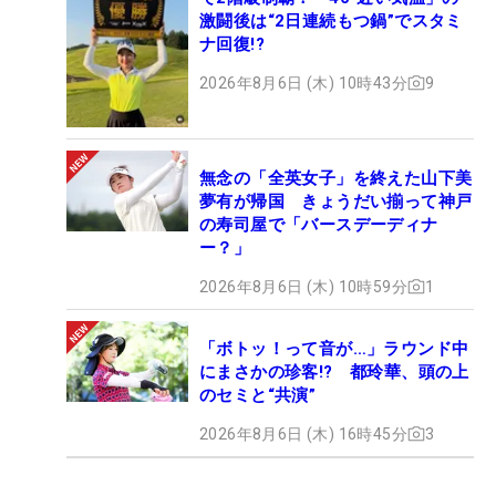
激闘後は“2日連続もつ鍋”でスタミ
ナ回復!?
2026年8月6日 (木) 10時43分
9
無念の「全英女子」を終えた山下美
夢有が帰国 きょうだい揃って神戸
の寿司屋で「バースデーディナ
ー？」
2026年8月6日 (木) 10時59分
1
「ボトッ！って音が…」ラウンド中
にまさかの珍客!? 都玲華、頭の上
のセミと“共演”
2026年8月6日 (木) 16時45分
3