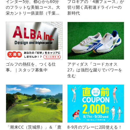
インター5分、都心から60分
プロギアの「4層フェース」が
のフラットな美観コース。大
切り開く高初速ドライバーの
栄カントリー俱楽部（千葉
新時代
県）
ゴルフの熱狂を、つくる仕
アディダス『コードカオス
事。｜スタッフ募集中
27』は強烈な蹴りでパワーを
生む
「潮来CC（茨城県）」＆「鹿
8-9月のプレーに2回使える！