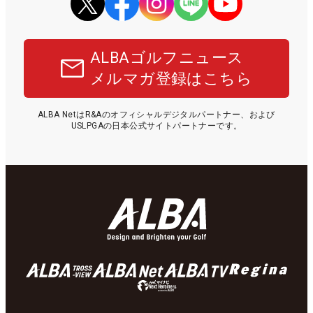
ALBAゴルフニュース
メルマガ登録はこちら
ALBA NetはR&Aのオフィシャルデジタルパートナー、および
USLPGAの日本公式サイトパートナーです。