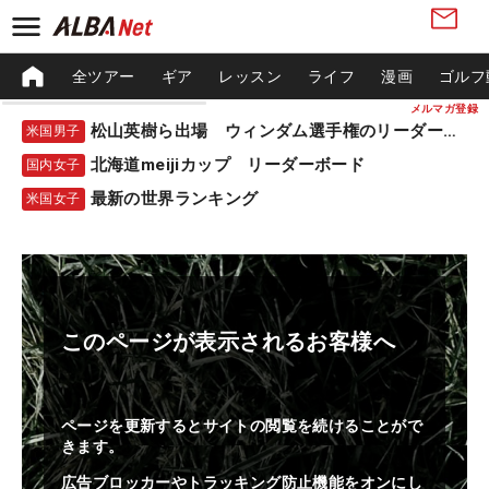
全ツアー
ギア
レッスン
ライフ
漫画
ゴルフ
メルマガ登録
松山英樹ら出場 ウィンダム選手権のリーダーボード
米国男子
北海道meijiカップ リーダーボード
国内女子
最新の世界ランキング
米国女子
このページが表示されるお客様へ
ページを更新するとサイトの閲覧を続けることがで
きます。
広告ブロッカーやトラッキング防止機能をオンにし