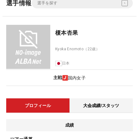
選手情報
榎本杏果
Kyoka Enomoto
（22歳）
日本
主戦
国内女子
プロフィール
大会成績/スタッツ
成績