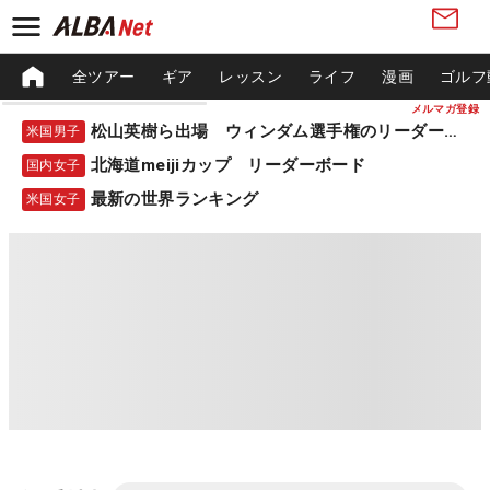
全ツアー
ギア
レッスン
ライフ
漫画
ゴルフ
メルマガ登録
松山英樹ら出場 ウィンダム選手権のリーダーボード
米国男子
北海道meijiカップ リーダーボード
国内女子
最新の世界ランキング
米国女子