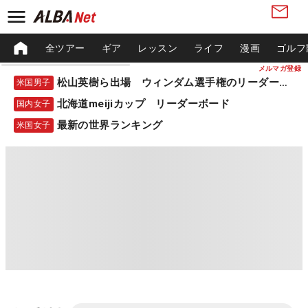
全ツアー
ギア
レッスン
ライフ
漫画
ゴルフ
メルマガ登録
松山英樹ら出場 ウィンダム選手権のリーダーボード
米国男子
北海道meijiカップ リーダーボード
国内女子
最新の世界ランキング
米国女子