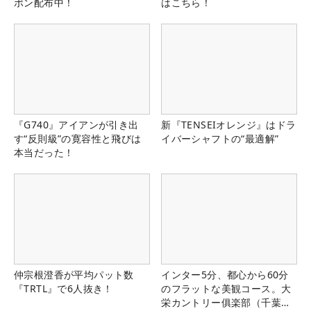
ポン配布中！
はこちら！
『G740』アイアンが引き出
新『TENSEIオレンジ』はドラ
す“反則級”の寛容性と飛びは
イバーシャフトの“最適解”
本当だった！
仲宗根澄香が平均パット数
インター5分、都心から60分
『TRTL』で6人抜き！
のフラットな美観コース。大
栄カントリー俱楽部（千葉