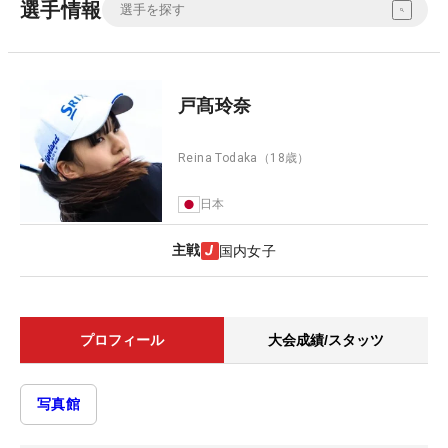
選手情報
戸髙玲奈
Reina Todaka
（18歳）
日本
主戦
国内女子
プロフィール
大会成績/スタッツ
写真館