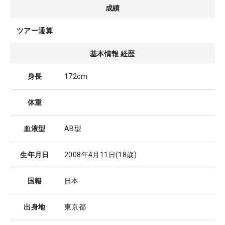
成績
ツアー通算
基本情報 経歴
身長
172cm
体重
血液型
AB型
生年月日
2008年4月11日
(18歳)
国籍
日本
出身地
東京都