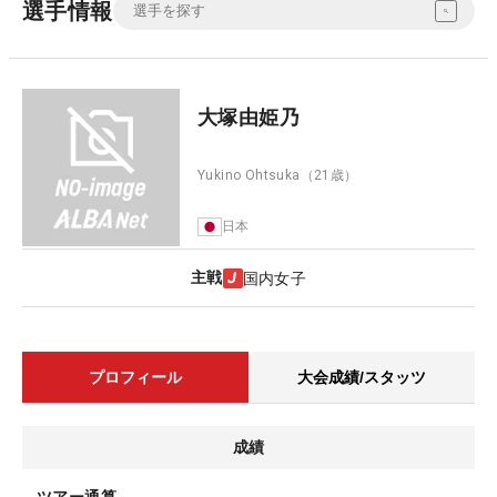
選手情報
大塚由姫乃
Yukino Ohtsuka
（21歳）
日本
主戦
国内女子
プロフィール
大会成績/スタッツ
成績