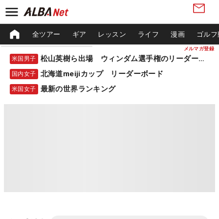
全ツアー
ギア
レッスン
ライフ
漫画
ゴルフ
メルマガ登録
松山英樹ら出場 ウィンダム選手権のリーダーボード
米国男子
北海道meijiカップ リーダーボード
国内女子
最新の世界ランキング
米国女子