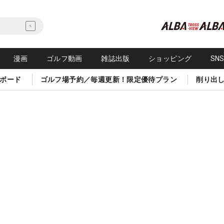
漫画
ゴルフ動画
雑誌出版
ショッピング
SN
ボード
ゴルフ場予約／毎週更新！限定優待プラン
削り出