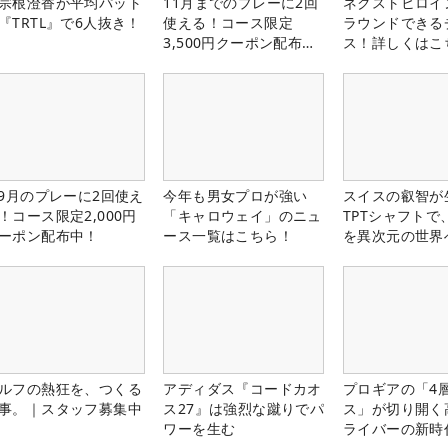
宗根澄香が平均パット
11月までのプレーに2回
ネクストヒロイ
『TRTL』で6人抜き！
使える！コース限定
ラウンドできる
3,500円クーポン配布
ス！詳しくはこ
中！
-9月のプレーに2回使え
今年も男女プロが強い
スイスの叡智が
！コース限定2,000円
「キャロウェイ」のニュ
TPTシャフトで
ーポン配布中！
ース一覧はこちら！
を異次元の世界
ルフの熱狂を、つくる
アディダス『コードカオ
プロギアの「4
事。｜スタッフ募集中
ス27』は強烈な蹴りでパ
ス」が切り開く
ワーを生む
ライバーの新時