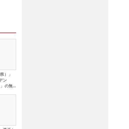
城県）」
デン
）」の無
たる！！