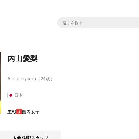
内山愛梨
Airi Uchiyama
（24歳）
日本
主戦
国内女子
大会成績/スタッツ