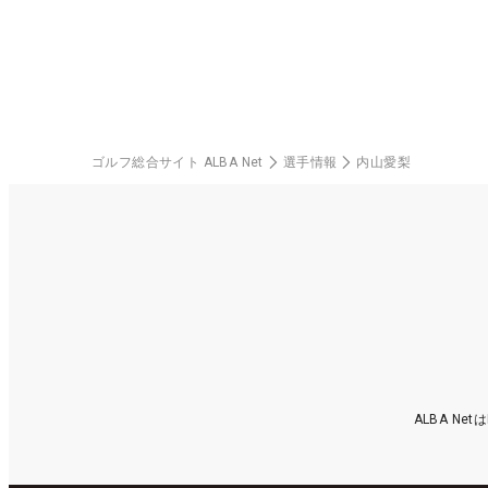
楽部（千葉県）
ゴルフ総合サイト ALBA Net
選手情報
内山愛梨
ALBA N