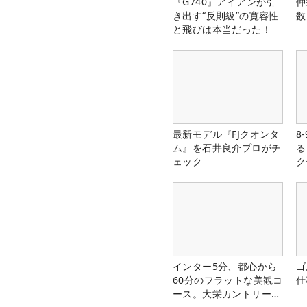
『G740』アイアンが引
仲
き出す“反則級”の寛容性
数
と飛びは本当だった！
最新モデル『FJクオンタ
8
ム』を石井良介プロがチ
る
ェック
ク
インター5分、都心から
ゴ
60分のフラットな美観コ
仕
ース。大栄カントリー俱