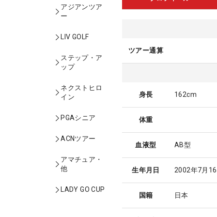
アジアンツア
ー
LIV GOLF
ツアー通算
ステップ・ア
ップ
ネクストヒロ
身長
162cm
イン
PGAシニア
体重
ACNツアー
血液型
AB型
アマチュア・
他
生年月日
2002年7月1
LADY GO CUP
国籍
日本