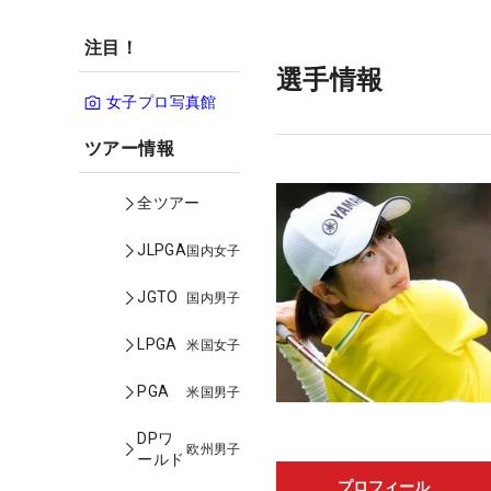
注目！
選手情報
女子プロ写真館
ツアー情報
全ツアー
JLPGA
国内女子
JGTO
国内男子
LPGA
米国女子
PGA
米国男子
DPワ
欧州男子
ールド
プロフィール