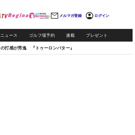
メルマガ登録
ログイン
Sニュース
ゴルフ場予約
連載
プレゼント
しの打感が秀逸 『トゥーロンパター』