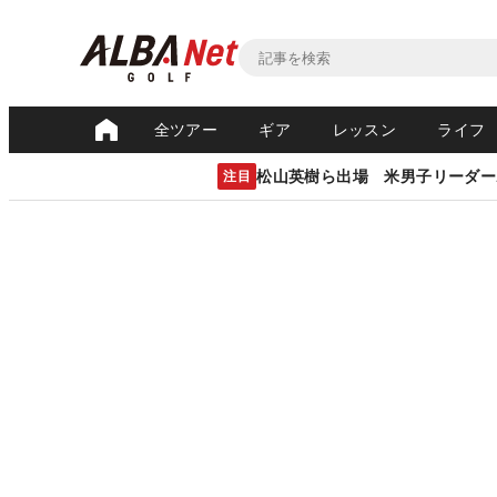
全ツアー
ギア
レッスン
ライフ
松山英樹ら出場 米男子リーダー
注目