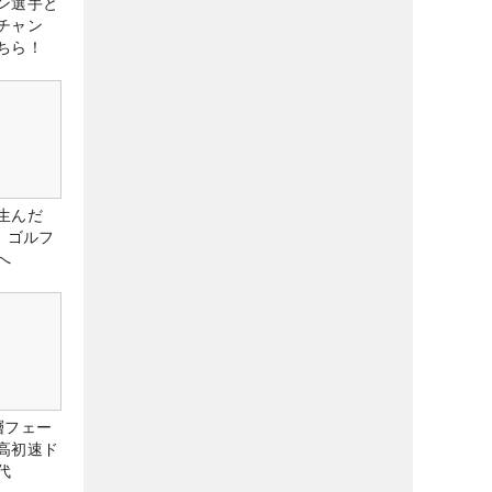
ン選手と
チャン
ちら！
生んだ
、ゴルフ
へ
層フェー
高初速ド
代